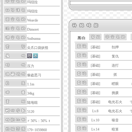
玛狃拉
玛狃拉
Weavile
Dimoret
黑/白
Snibunna
[基础]
扣押
尖爪口袋妖怪
[基础]
复仇
[基础]
连打
压力
[基础]
抓
偷盗恶习
[基础]
瞪眼
1.1m
[基础]
挑拨
34kg
[基础]
电光石火
陆地组
Lv.8
电光石火
5120
Lv.10
噪音
♂ 50%：50% ♀
Lv.14
暗算
179~1059860