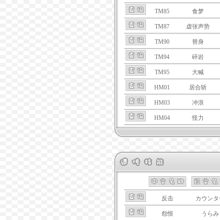
TM85
食梦
TM87
虚张声势
TM90
替身
TM94
碎岩
TM95
大喊
HM01
居合斩
HM03
冲浪
HM04
怪力
反击
カウンタ
怨恨
うらみ