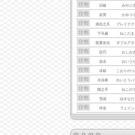
识破
みやぶ
齿突
かみつ
崩击之爪
ブレイクク
下马威
ねこだま
双重攻击
ダブルアタ
惩罚
おしお
追击
おいう
冰砾
こおりのつ
冷冻拳
れいとうパ
猫之手
ねこの
雪崩
ゆきなだ
佯攻
フェイン