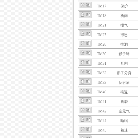
TM17
保护
TM18
祈雨
TM21
撒气
TM27
报恩
TM28
挖洞
TM30
影子球
TM31
瓦割
TM32
影子分身
TM33
反射盾
TM40
燕返
TM41
折磨
TM42
空元气
TM44
睡眠
TM45
着迷