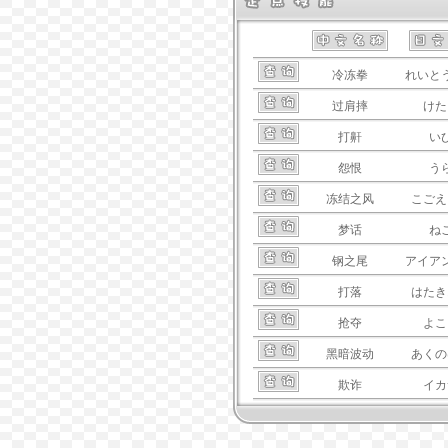
冷冻拳
れいと
过肩摔
けた
打鼾
い
怨恨
う
冻结之风
こごえ
梦话
ね
钢之尾
アイア
打落
はたき
抢夺
よこ
黑暗波动
あくの
欺诈
イカ