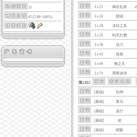
Lv.21
疯狂乱抓
35
Lv.24
阴谋
45 (5.88~100%)
Lv.28
冻结之风
Lv.35
利爪打磨
Lv.38
试刀
Lv.42
投掷
Lv.49
钢之爪
Lv.51
黑暗波动
黑2/白2
[基础]
扣押
[基础]
复仇
[基础]
连打
[基础]
抓
[基础]
瞪眼