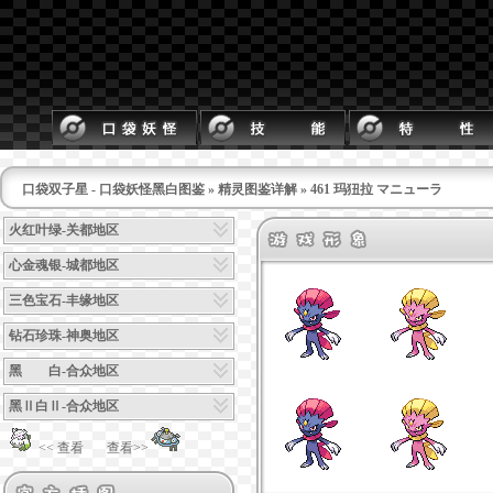
口袋双子星 - 口袋妖怪黑白图鉴
»
精灵图鉴详解
» 461 玛狃拉 マニューラ
火红叶绿-关都地区
心金魂银-城都地区
三色宝石-丰缘地区
钻石珍珠-神奥地区
黑 白-合众地区
黑Ⅱ白Ⅱ-合众地区
<< 查看
查看>>