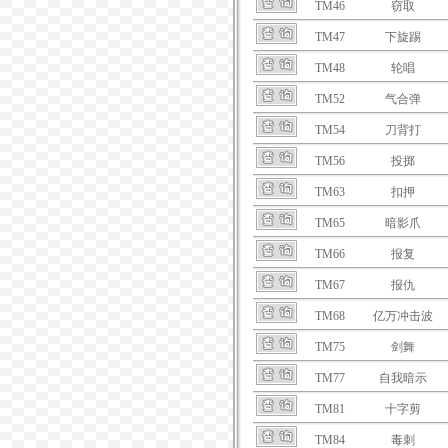
TM46
窃取
TM47
下旋踢
TM48
轮唱
TM52
气合弹
TM54
刀背打
TM56
投掷
TM63
扣押
TM65
暗影爪
TM66
报复
TM67
报仇
TM68
亿万冲击波
TM75
剑舞
TM77
自我暗示
TM81
十字剪
TM84
毒刺