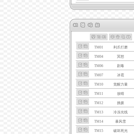
TM01
利爪打磨
TM04
冥想
TM06
剧毒
TM07
冰雹
TM10
觉醒力量
TM11
放晴
TM12
挑拨
TM13
冷冻光线
TM14
暴风雪
TM15
破坏死光