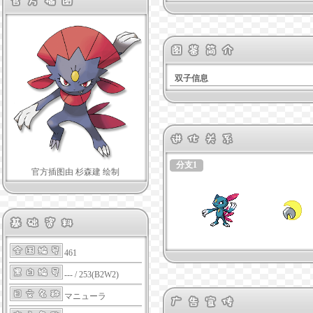
双子信息
分支1
官方插图由 杉森建 绘制
461
--- / 253(B2W2)
マニューラ