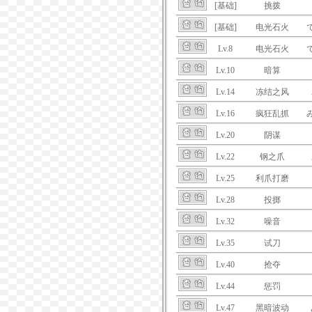
[基础]
挑拨
[基础]
电光石火
Lv.8
电光石火
Lv.10
暗算
Lv.14
冻结之风
Lv.16
疯狂乱抓
Lv.20
阴谋
Lv.22
钢之爪
Lv.25
利爪打磨
Lv.28
投掷
Lv.32
噪音
Lv.35
试刀
Lv.40
抢夺
Lv.44
惩罚
Lv.47
黑暗波动