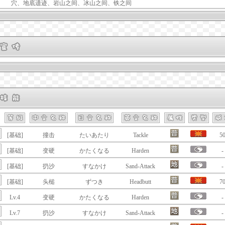
穴、地底遗迹、岩山之间、冰山之间、铁之间
[基础]
撞击
たいあたり
Tackle
5
[基础]
变硬
かたくなる
Harden
-
[基础]
扔沙
すなかけ
Sand-Attack
-
[基础]
头槌
ずつき
Headbutt
7
Lv.4
变硬
かたくなる
Harden
-
Lv.7
扔沙
すなかけ
Sand-Attack
-