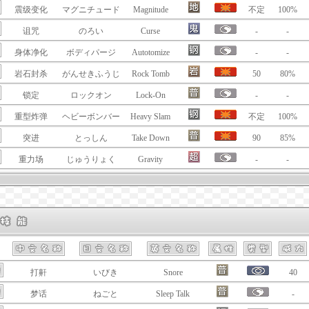
震级变化
マグニチュード
Magnitude
不定
100%
诅咒
のろい
Curse
-
-
身体净化
ボディパージ
Autotomize
-
-
岩石封杀
がんせきふうじ
Rock Tomb
50
80%
锁定
ロックオン
Lock-On
-
-
重型炸弹
ヘビーボンバー
Heavy Slam
不定
100%
突进
とっしん
Take Down
90
85%
重力场
じゅうりょく
Gravity
-
-
打鼾
いびき
Snore
40
梦话
ねごと
Sleep Talk
-