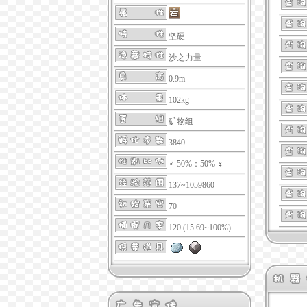
坚硬
沙之力量
0.9m
102kg
矿物组
3840
♂ 50%：50% ♀
137~1059860
70
120 (15.69~100%)