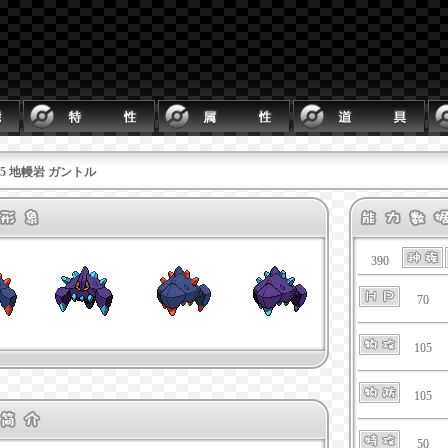
525 地幔岩 ガントル
390
70
105
105
50