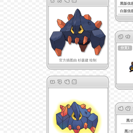
黑版信
白版信
分支1
官方插图由 杉森建 绘制
黑/
黑2/