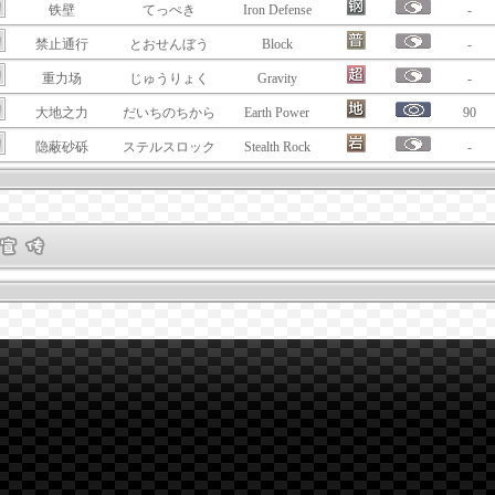
铁壁
てっぺき
Iron Defense
-
禁止通行
とおせんぼう
Block
-
重力场
じゅうりょく
Gravity
-
大地之力
だいちのちから
Earth Power
90
隐蔽砂砾
ステルスロック
Stealth Rock
-