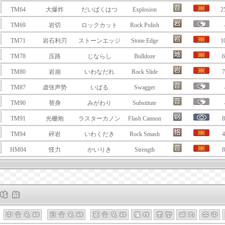
TM64
大爆炸
だいばくはつ
Explosion
2
TM69
岩切
ロックカット
Rock Polish
TM71
岩石利刃
ストーンエッジ
Stone Edge
1
TM78
压路
じならし
Bulldoze
6
TM80
岩崩
いわなだれ
Rock Slide
7
TM87
虚张声势
いばる
Swagger
TM90
替身
みがわり
Substitute
TM91
光栅炮
ラスターカノン
Flash Cannon
8
TM94
碎岩
いわくだき
Rock Smash
4
HM04
怪力
かいりき
Strength
8