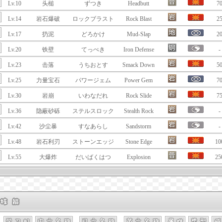
Lv.10
头槌
ずつき
Headbutt
7
Lv.14
岩石爆破
ロックブラスト
Rock Blast
2
Lv.17
扔泥
どろかけ
Mud-Slap
2
Lv.20
铁壁
てっぺき
Iron Defense
-
Lv.23
击落
うちおとす
Smack Down
5
Lv.25
力量宝石
パワージェム
Power Gem
7
Lv.30
岩崩
いわなだれ
Rock Slide
7
Lv.36
隐蔽砂砾
ステルスロック
Stealth Rock
-
Lv.42
沙尘暴
すなあらし
Sandstorm
-
Lv.48
岩石利刃
ストーンエッジ
Stone Edge
10
Lv.55
大爆炸
だいばくはつ
Explosion
25