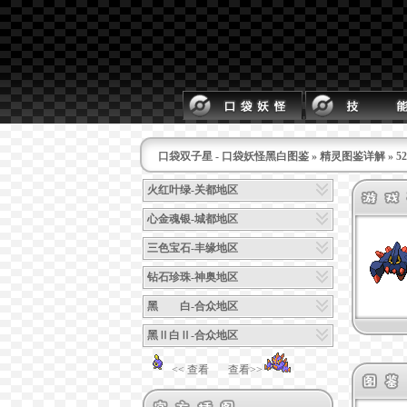
口袋双子星 - 口袋妖怪黑白图鉴
»
精灵图鉴详解
» 
火红叶绿-关都地区
心金魂银-城都地区
三色宝石-丰缘地区
钻石珍珠-神奥地区
黑 白-合众地区
黑Ⅱ白Ⅱ-合众地区
<< 查看
查看>>