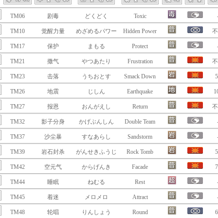
TM06
剧毒
どくどく
Toxic
TM10
觉醒力量
めざめるパワー
Hidden Power
不
TM17
保护
まもる
Protect
TM21
撒气
やつあたり
Frustration
不
TM23
击落
うちおとす
Smack Down
5
TM26
地震
じしん
Earthquake
1
TM27
报恩
おんがえし
Return
不
TM32
影子分身
かげぶんしん
Double Team
TM37
沙尘暴
すなあらし
Sandstorm
TM39
岩石封杀
がんせきふうじ
Rock Tomb
5
TM42
空元气
からげんき
Facade
7
TM44
睡眠
ねむる
Rest
TM45
着迷
メロメロ
Attract
TM48
轮唱
りんしょう
Round
6