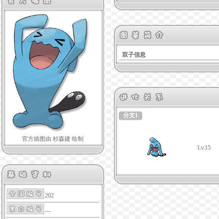
双子信息
分支1
官方插图由 杉森建 绘制
Lv.15
202
---