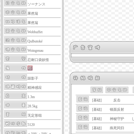
ソーナンス
果然翁
果然翁
Wobbuffet
Qulbutoké
Woingenau
忍耐口袋妖怪
踩影子
精神感应
1.3m
[基础]
反击
28.5kg
[基础]
镜面反射
无定形组
[基础]
神秘守护
5120
[基础]
殊死同归
♂ 50%：50% ♀