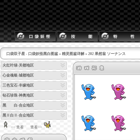
口袋双子星 - 口袋妖怪黑白图鉴
»
精灵图鉴详解
» 202 果然翁 ソーナンス
火红叶绿-关都地区
心金魂银-城都地区
三色宝石-丰缘地区
钻石珍珠-神奥地区
黑 白-合众地区
黑Ⅱ白Ⅱ-合众地区
<< 查看
查看>>