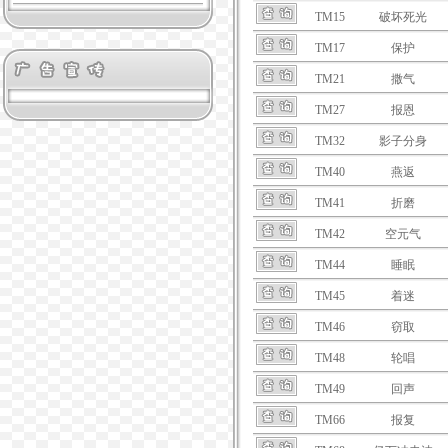
TM15
破坏死光
TM17
保护
TM21
撒气
TM27
报恩
TM32
影子分身
TM40
燕返
TM41
折磨
TM42
空元气
TM44
睡眠
TM45
着迷
TM46
窃取
TM48
轮唱
TM49
回声
TM66
报复