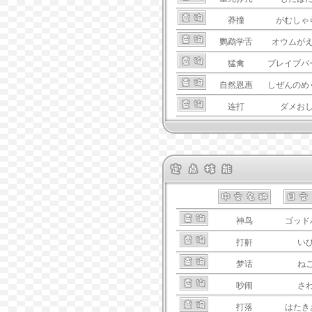
莽撞
がむしゃ
鹦鹉学舌
オウムが
猛禽
ブレイブバ
自然恩惠
しぜんのめ
连打
ダメお
神鸟
ゴッド
打鼾
い
梦话
ね
吵闹
さ
打落
はたき