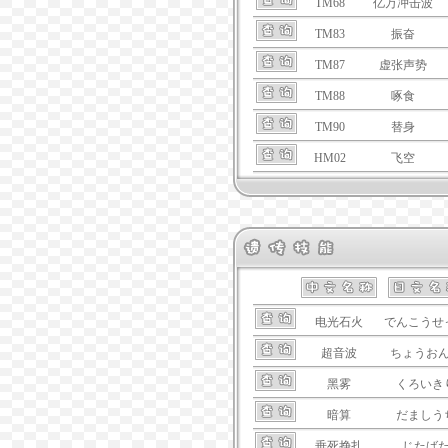
TM68
亿万冲击波
TM83
振奋
TM87
虚张声势
TM88
啄食
TM90
替身
HM02
飞空
电光石火
でんこうせ
超音波
ちょうお
黑雾
くろいき
暗算
だましう
垂死挣扎
じたば