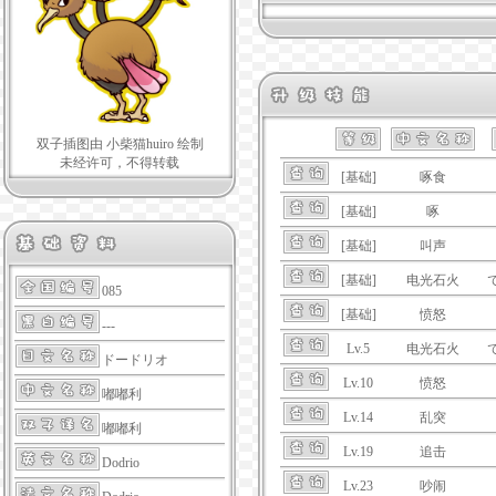
双子插图由 小柴猫huiro 绘制
未经许可，不得转载
[基础]
啄食
[基础]
啄
[基础]
叫声
[基础]
电光石火
085
[基础]
愤怒
---
Lv.5
电光石火
ドードリオ
Lv.10
愤怒
嘟嘟利
Lv.14
乱突
嘟嘟利
Lv.19
追击
Dodrio
Lv.23
吵闹