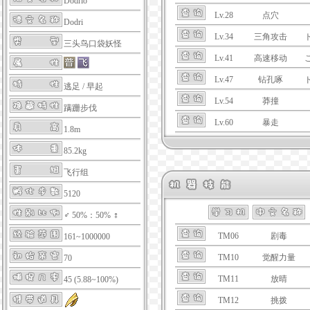
Dodrio
Lv.28
点穴
Dodri
Lv.34
三角攻击
三头鸟口袋妖怪
Lv.41
高速移动
Lv.47
钻孔啄
逃足
/
早起
Lv.54
莽撞
蹒跚步伐
Lv.60
暴走
1.8m
85.2kg
飞行组
5120
♂ 50%：50% ♀
TM06
剧毒
161~1000000
TM10
觉醒力量
70
TM11
放晴
45 (5.88~100%)
TM12
挑拨