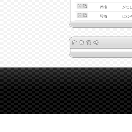
莽撞
がむ
羽栖
はね