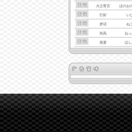
火之誓言
ほのお
打鼾
い
梦话
ね
热风
ねっ
索要
ほし