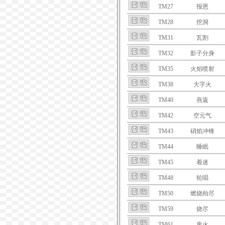
TM27
报恩
TM28
挖洞
TM31
瓦割
TM32
影子分身
TM35
火焰喷射
TM38
大字火
TM40
燕返
TM42
空元气
TM43
硝焰冲锋
TM44
睡眠
TM45
着迷
TM48
轮唱
TM50
燃烧殆尽
TM59
烧尽
TM61
鬼火