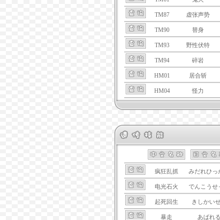
TM87
虚张声势
TM90
替身
TM93
野性伏特
TM94
碎岩
HM01
居合斩
HM04
怪力
疯狂乱抓
みだれひっ
电光石火
でんこうせ
起死回生
きしかい
暴走
あばれ