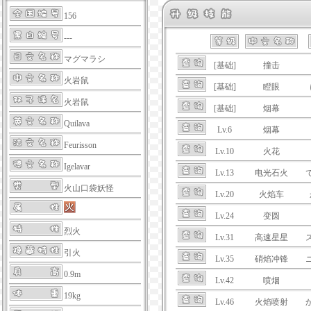
156
---
マグマラシ
[基础]
撞击
火岩鼠
[基础]
瞪眼
火岩鼠
[基础]
烟幕
Quilava
Lv.6
烟幕
Feurisson
Lv.10
火花
Igelavar
Lv.13
电光石火
火山口袋妖怪
Lv.20
火焰车
Lv.24
变圆
烈火
Lv.31
高速星星
引火
Lv.35
硝焰冲锋
0.9m
Lv.42
喷烟
19kg
Lv.46
火焰喷射