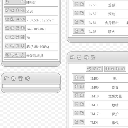
陆地组
Lv.53
炼狱
5120
Lv.57
滚动
♂ 87.5%：12.5% ♀
Lv.64
舍身撞击
142~1059860
Lv.68
喷火
70
45 (5.88~100%)
未发现道具
TM05
吼
TM06
剧毒
TM10
觉醒力量
TM11
放晴
TM17
保护
TM21
撒气