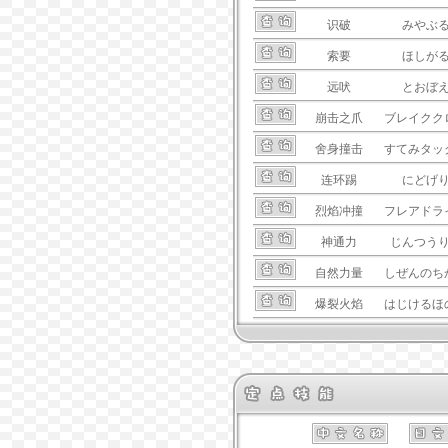
识破
みやぶ
索要
ほしが
远吠
とおぼ
崩击之爪
ブレイクク
舍身撞击
すてみタッ
连环踢
にどげ
烈焰冲撞
フレアドラ
神通力
じんつう
自然力量
しぜんのち
爆裂火焰
はじけるほ