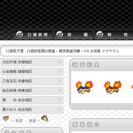
口袋双子星 - 口袋妖怪黑白图鉴
»
精灵图鉴详解
» 156 火岩鼠 マグマラシ
火红叶绿-关都地区
心金魂银-城都地区
三色宝石-丰缘地区
钻石珍珠-神奥地区
黑 白-合众地区
黑Ⅱ白Ⅱ-合众地区
<< 查看
查看>>