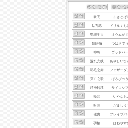
吹飞
ふきとば
钻孔啄
ドリルくち
鹦鹉学舌
オウムが
翅膀拍
つばさで
神鸟
ゴッドバ
混乱光线
あやしいひ
羽毛之舞
フェザーダ
灭亡之歌
ほろびの
精神转移
サイコシ
噪音
いやなお
暗算
だましう
猛禽
ブレイブバ
羽栖
はねやす