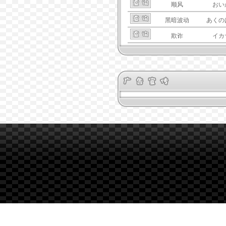
顺风
おい
黑暗波动
あくの
欺诈
イカ