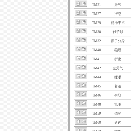
TM21
撒气
TM27
报恩
TM29
精神干扰
TM30
影子球
TM32
影子分身
TM40
燕返
TM41
折磨
TM42
空元气
TM44
睡眠
TM45
着迷
TM46
窃取
TM48
轮唱
TM59
烧尽
TM60
延迟