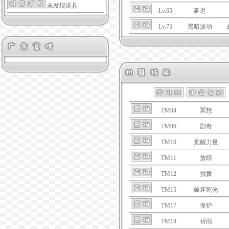
未发现道具
Lv.65
延迟
Lv.75
黑暗波动
TM04
冥想
TM06
剧毒
TM10
觉醒力量
TM11
放晴
TM12
挑拨
TM15
破坏死光
TM17
保护
TM18
祈雨