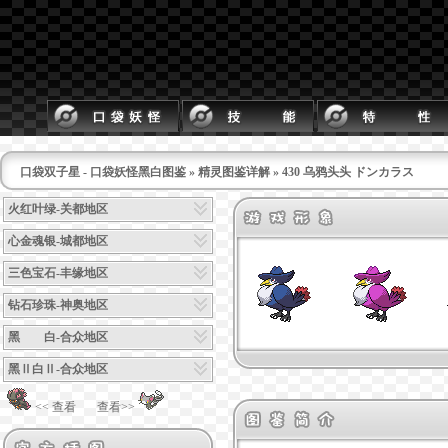
口袋双子星 - 口袋妖怪黑白图鉴
»
精灵图鉴详解
» 430 乌鸦头头 ドンカラス
火红叶绿-关都地区
心金魂银-城都地区
三色宝石-丰缘地区
钻石珍珠-神奥地区
黑 白-合众地区
黑Ⅱ白Ⅱ-合众地区
<< 查看
查看>>