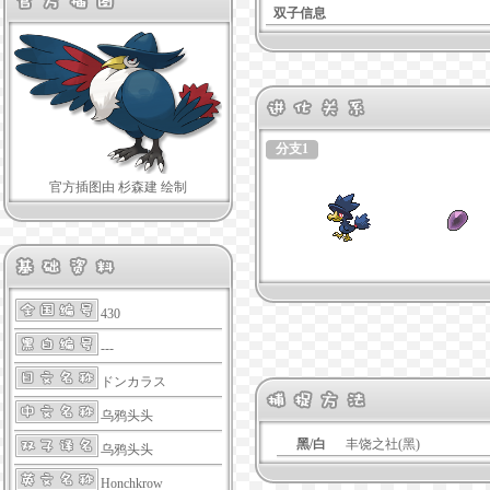
双子信息
分支1
官方插图由 杉森建 绘制
430
---
ドンカラス
乌鸦头头
黑/白
丰饶之社(黑)
乌鸦头头
Honchkrow