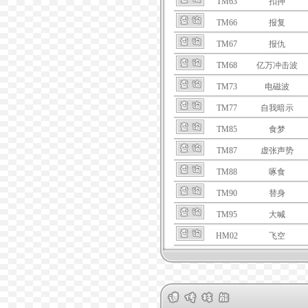
TM63
扣押
TM66
报复
TM67
报仇
TM68
亿万冲击波
TM73
电磁波
TM77
自我暗示
TM85
食梦
TM87
虚张声势
TM88
啄食
TM90
替身
TM95
大喊
HM02
飞空