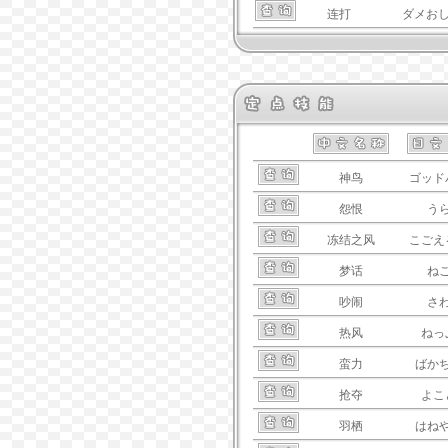
连打
ダメお
神鸟
ゴッド
怨恨
う
冻结之风
こごえ
梦话
ね
吵闹
さ
热风
ねっ
蛮力
ばか
抢夺
よこ
羽栖
はね