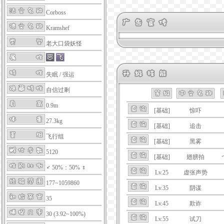
Corboss
Kramshef
老大口袋妖怪
失眠
/
强运
自信过剩
0.9m
[基础]
惊吓
27.3kg
[基础]
追击
飞行组
[基础]
黑雾
5120
[基础]
翅膀拍
♂ 50%：50% ♀
Lv.25
虚张声势
177~1059860
Lv.35
阴谋
35
Lv.45
欺诈
30 (3.92~100%)
Lv.55
试刀