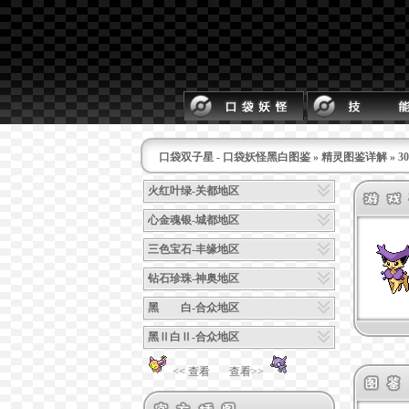
口袋双子星 - 口袋妖怪黑白图鉴
»
精灵图鉴详解
» 
火红叶绿-关都地区
心金魂银-城都地区
三色宝石-丰缘地区
钻石珍珠-神奥地区
黑 白-合众地区
黑Ⅱ白Ⅱ-合众地区
<< 查看
查看>>