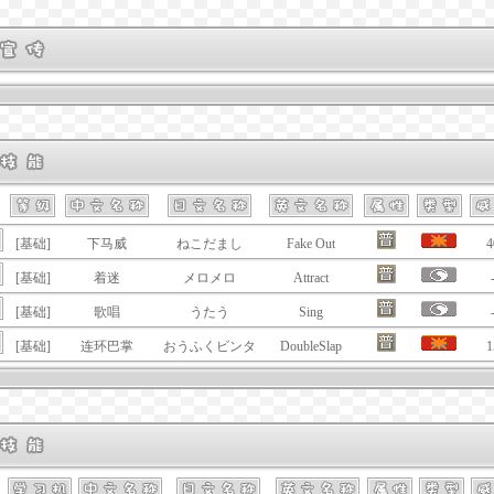
[基础]
下马威
ねこだまし
Fake Out
4
[基础]
着迷
メロメロ
Attract
[基础]
歌唱
うたう
Sing
[基础]
连环巴掌
おうふくビンタ
DoubleSlap
1