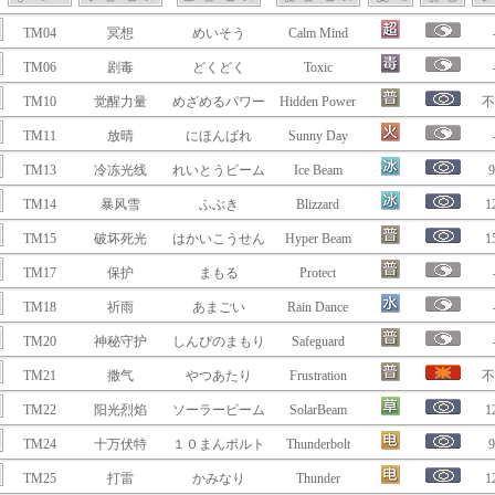
TM04
冥想
めいそう
Calm Mind
TM06
剧毒
どくどく
Toxic
TM10
觉醒力量
めざめるパワー
Hidden Power
不
TM11
放晴
にほんばれ
Sunny Day
TM13
冷冻光线
れいとうビーム
Ice Beam
9
TM14
暴风雪
ふぶき
Blizzard
1
TM15
破坏死光
はかいこうせん
Hyper Beam
1
TM17
保护
まもる
Protect
TM18
祈雨
あまごい
Rain Dance
TM20
神秘守护
しんぴのまもり
Safeguard
TM21
撒气
やつあたり
Frustration
不
TM22
阳光烈焰
ソーラービーム
SolarBeam
1
TM24
十万伏特
１０まんボルト
Thunderbolt
9
TM25
打雷
かみなり
Thunder
1