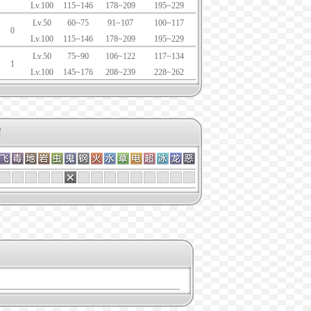
Lv.100
115~146
178~209
195~229
Lv.50
60~75
91~107
100~117
0
Lv.100
115~146
178~209
195~229
Lv.50
75~90
106~122
117~134
1
Lv.100
145~176
208~239
228~262