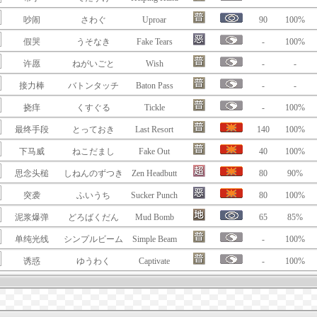
吵闹
さわぐ
Uproar
90
100%
假哭
うそなき
Fake Tears
-
100%
许愿
ねがいごと
Wish
-
-
接力棒
バトンタッチ
Baton Pass
-
-
挠痒
くすぐる
Tickle
-
100%
最终手段
とっておき
Last Resort
140
100%
下马威
ねこだまし
Fake Out
40
100%
思念头槌
しねんのずつき
Zen Headbutt
80
90%
突袭
ふいうち
Sucker Punch
80
100%
泥浆爆弹
どろばくだん
Mud Bomb
65
85%
单纯光线
シンプルビーム
Simple Beam
-
100%
诱惑
ゆうわく
Captivate
-
100%