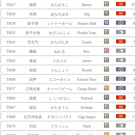
TM27
报恩
おんがえし
Return
不
TM28
挖洞
あなをほる
Dig
8
TM30
影子球
シャドーボール
Shadow Ball
8
TM32
影子分身
かげぶんしん
Double Team
TM42
空元气
からげんき
Facade
7
TM44
睡眠
ねむる
Rest
TM45
着迷
メロメロ
Attract
TM48
轮唱
りんしょう
Round
6
TM49
回声
エコーボイス
Echoed Voice
4
TM57
汇电光束
チャージビーム
Charge Beam
5
TM66
报复
しっぺがえし
Payback
5
TM67
报仇
かたきうち
Retaliate
7
TM68
亿万冲击波
ギガインパクト
Giga Impact
1
TM70
闪光
フラッシュ
Flash