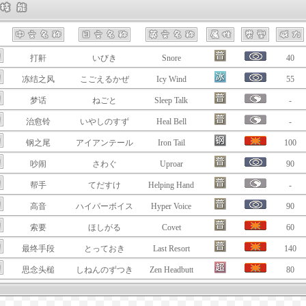
打鼾
いびき
Snore
40
冻结之风
こごえるかぜ
Icy Wind
55
梦话
ねごと
Sleep Talk
-
治愈铃
いやしのすず
Heal Bell
-
钢之尾
アイアンテール
Iron Tail
100
吵闹
さわぐ
Uproar
90
帮手
てだすけ
Helping Hand
-
高音
ハイパーボイス
Hyper Voice
90
索要
ほしがる
Covet
60
最终手段
とっておき
Last Resort
140
思念头槌
しねんのずつき
Zen Headbutt
80