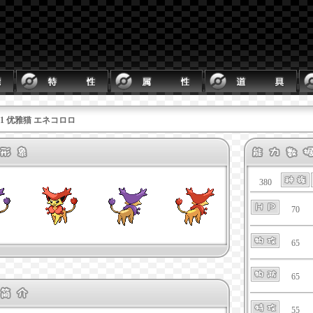
301 优雅猫 エネコロロ
380
70
65
65
55