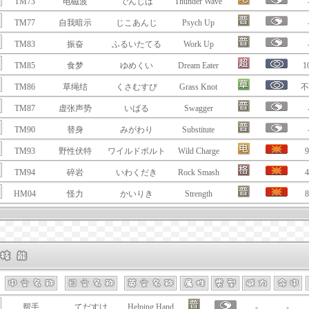
TM73
电磁波
でんじは
Thunder Wave
TM77
自我暗示
じこあんじ
Psych Up
TM83
振奋
ふるいたてる
Work Up
TM85
食梦
ゆめくい
Dream Eater
1
TM86
草绳结
くさむすび
Grass Knot
不
TM87
虚张声势
いばる
Swagger
TM90
替身
みがわり
Substitute
TM93
野性伏特
ワイルドボルト
Wild Charge
9
TM94
碎岩
いわくだき
Rock Smash
4
HM04
怪力
かいりき
Strength
8
帮手
てだすけ
Helping Hand
-
-