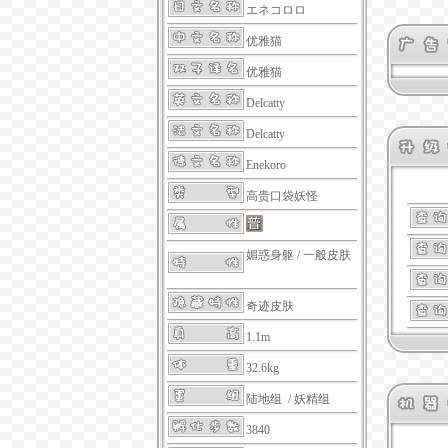
エネコロロ
优雅猫
优雅猫
Delcatty
Delcatty
Enekoro
高贵口袋妖怪
媚惑身躯
/
一般皮肤
奇迹皮肤
1.1m
32.6kg
陆地组 / 妖精组
3840