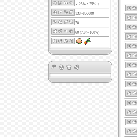
♂ 25%：75% ♀
133~800000
70
60 (7.84~100%)