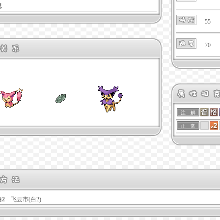
息
55
70
注 解
正 常
白2
飞云市(白2)