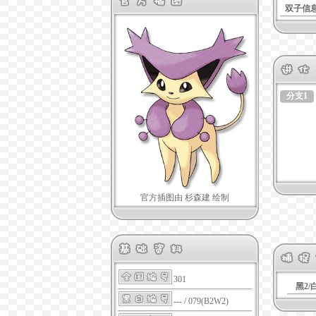
双子信
分支1
官方插图由 杉森建 绘制
301
黑2/
--- / 079(B2W2)