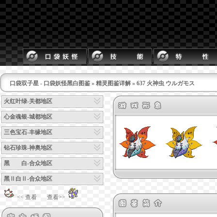
口袋双子星 - 口袋妖怪黑白图鉴
»
精灵图鉴详解
» 637 火神虫 ウルガモス
火红叶绿-关都地区
心金魂银-城都地区
三色宝石-丰缘地区
钻石珍珠-神奥地区
黑 白-合众地区
黑Ⅱ白Ⅱ-合众地区
<< 查看
查看>>