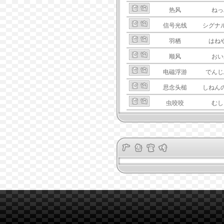
热风
ねっ
信号光线
シグナ
羽栖
はね
顺风
おい
电磁浮游
でんじ
思念头槌
しねん
虫咬咬
むし