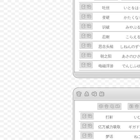
吐丝
いとをは
变硬
かたくな
识破
みやぶ
忍耐
こらえ
思念头槌
しねんのず
朝之阳
あさのひ
电磁浮游
でんじふ
打鼾
い
亿万威力吸取
ギガド
梦话
ね