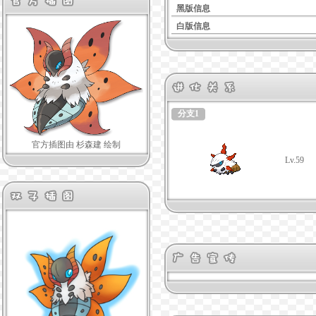
黑版信息
白版信息
分支1
官方插图由 杉森建 绘制
Lv.59