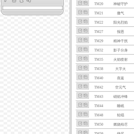
TM20
神秘守护
TM21
撒气
TM22
阳光烈焰
TM27
报恩
TM29
精神干扰
TM32
影子分身
TM35
火焰喷射
TM38
大字火
TM40
燕返
TM42
空元气
TM43
硝焰冲锋
TM44
睡眠
TM48
轮唱
TM50
燃烧殆尽
TM59
烧尽