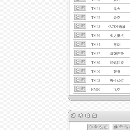
TM61
鬼火
TM62
杂耍
TM68
亿万冲击波
TM76
虫之抵抗
TM84
毒刺
TM87
虚张声势
TM89
蜻蜓回旋
TM90
替身
TM93
野性伏特
HM02
飞空