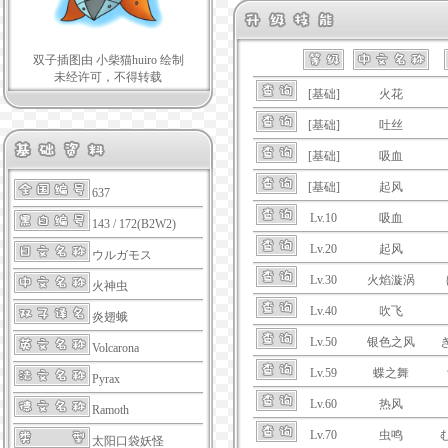
双子插图由 小柴猫huiro 绘制
未经许可，不得转载
[基础]
火花
[基础]
吐丝
[基础]
吸血
[基础]
起风
637
Lv.10
吸血
143 / 172(B2W2)
Lv.20
起风
ウルガモス
Lv.30
火焰漩涡
火神虫
Lv.40
吹飞
炎翅蛾
Lv.50
银色之风
Volcarona
Lv.59
蝶之舞
Pyrax
Lv.60
热风
Ramoth
Lv.70
虫鸣
太阳口袋妖怪