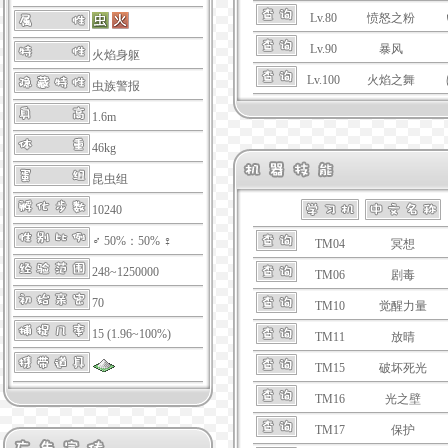
Lv.80
愤怒之粉
Lv.90
暴风
火焰身躯
Lv.100
火焰之舞
虫族警报
1.6m
46kg
昆虫组
10240
♂ 50%：50% ♀
TM04
冥想
248~1250000
TM06
剧毒
70
TM10
觉醒力量
15 (1.96~100%)
TM11
放晴
TM15
破坏死光
TM16
光之壁
TM17
保护