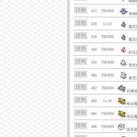
铜镜
437
TM/HM
青铜
439
Lv.22
魔尼
439
TM/HM
魔尼
440
TM/HM
好运
459
TM/HM
雪笠
460
TM/HM
暴雪
462
TM/HM
自爆
466
Lv.26
电击
466
TM/HM
电击
468
TM/HM
波克