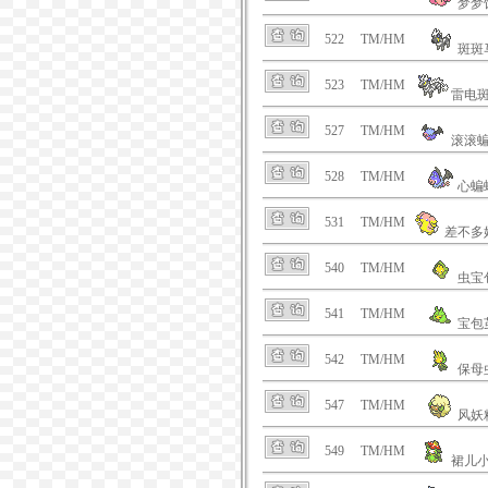
梦梦
522
TM/HM
斑斑
523
TM/HM
雷电
527
TM/HM
滚滚
528
TM/HM
心蝙
531
TM/HM
差不多
540
TM/HM
虫宝
541
TM/HM
宝包
542
TM/HM
保母
547
TM/HM
风妖
549
TM/HM
裙儿