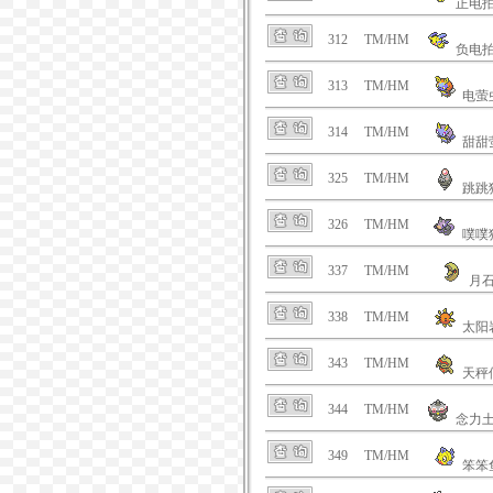
正电
312
TM/HM
负电
313
TM/HM
电萤
314
TM/HM
甜甜
325
TM/HM
跳跳
326
TM/HM
噗噗
337
TM/HM
月
338
TM/HM
太阳
343
TM/HM
天秤
344
TM/HM
念力
349
TM/HM
笨笨