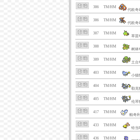
386
TM/HM
代欧奇
386
TM/HM
代欧奇
387
TM/HM
草苗
388
TM/HM
树林
389
TM/HM
土台
403
TM/HM
小猫
404
TM/HM
勒克
405
TM/HM
伦琴
417
TM/HM
帕奇
433
TM/HM
铃当
436
TM/HM