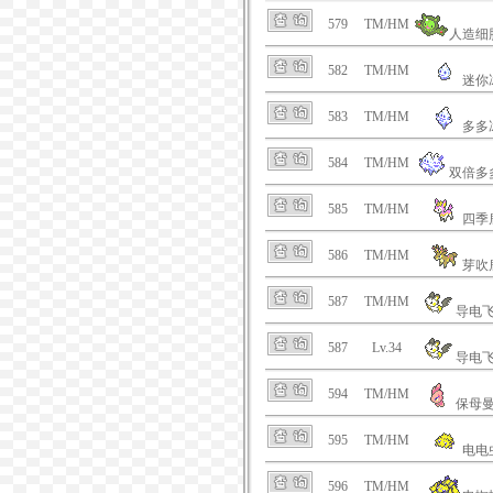
579
TM/HM
人造细
582
TM/HM
迷你
583
TM/HM
多多
584
TM/HM
双倍多
585
TM/HM
四季
586
TM/HM
芽吹
587
TM/HM
导电
587
Lv.34
导电
594
TM/HM
保母
595
TM/HM
电电
596
TM/HM