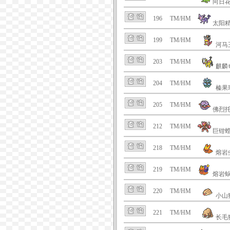
向日
196
TM/HM
太阳
199
TM/HM
河马
203
TM/HM
麒麟
204
TM/HM
榛果
205
TM/HM
佛烈
212
TM/HM
巨钳
218
TM/HM
熔岩
219
TM/HM
熔岩
220
TM/HM
小山
221
TM/HM
长毛