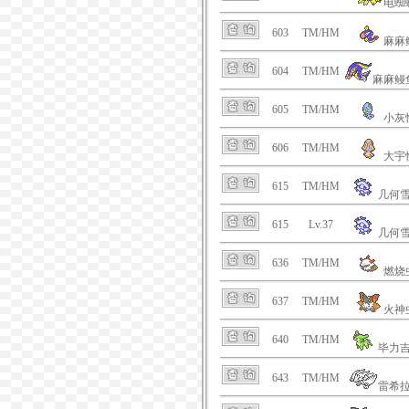
电蜘
603
TM/HM
麻麻
604
TM/HM
麻麻鳗
605
TM/HM
小灰
606
TM/HM
大宇
615
TM/HM
几何
615
Lv.37
几何
636
TM/HM
燃烧
637
TM/HM
火神
640
TM/HM
毕力
643
TM/HM
雷希