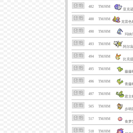
482
TM/HM
亚克
488
TM/HM
克雷色
490
TM/HM
玛纳
493
TM/HM
阿尔
494
TM/HM
比克
495
TM/HM
藤藤
496
TM/HM
青藤
497
TM/HM
君主
505
TM/HM
步哨
517
TM/HM
食梦
518
TM/HM