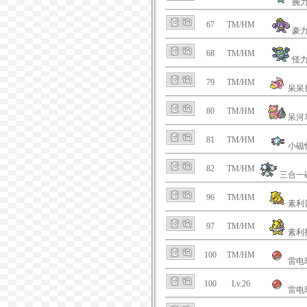
腕
67
TM/HM
豪
68
TM/HM
怪
79
TM/HM
呆呆
80
TM/HM
呆河
81
TM/HM
小磁
82
TM/HM
三合一
96
TM/HM
素利
97
TM/HM
素利
100
TM/HM
雷电
100
Lv.26
雷电