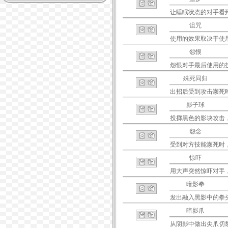
让睡眠状态的对手看
诅咒
使用的效果取决于使
怨恨
怨恨对手最后使用的技
殊死同归
出招后受到攻击濒死
影子球
投掷黑色的影块攻击
怨念
受到对方技能濒死时
惊吓
用大声突然惊吓对手
暗影拳
发出融入黑影中的拳
暗影爪
从阴影中做出尖爪切