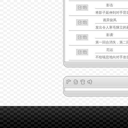
影击
将影子延伸到对手背
诡异旋风
发出令人寒毛悚立的
影袭
第一回合消失，第二
厄运
不给喘息地向对手攻