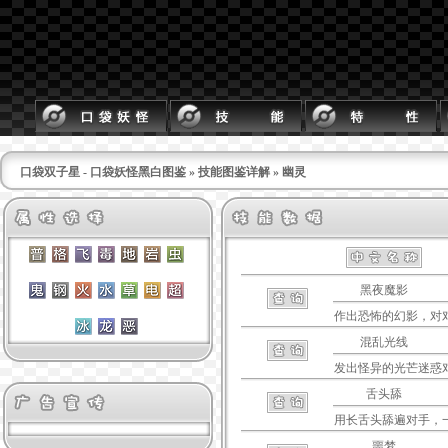
口袋双子星 - 口袋妖怪黑白图鉴
»
技能图鉴详解
» 幽灵
黑夜魔影
作出恐怖的幻影，对
混乱光线
发出怪异的光芒迷惑
舌头舔
用长舌头舔遍对手，
噩梦