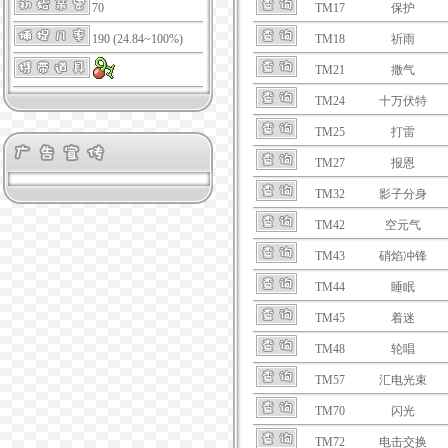
70
TM17
保护
190 (24.84~100%)
TM18
祈雨
TM21
撒气
TM24
十万伏特
TM25
打雷
TM27
报恩
TM32
影子分身
TM42
空元气
TM43
硝焰冲锋
TM44
睡眠
TM45
着迷
TM48
轮唱
TM57
汇电光束
TM70
闪光
TM72
电击交换