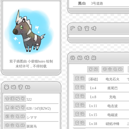
黑/白
3号道路
双子插图由 小柴猫huiro 绘制
未经许可，不得转载
[基础]
电光石火
Lv.4
摇尾巴
Lv.8
充电
522
Lv.11
电击波
028 / 147(B2W2)
Lv.15
电磁波
シママ
Lv.18
硝焰冲锋
斑斑马