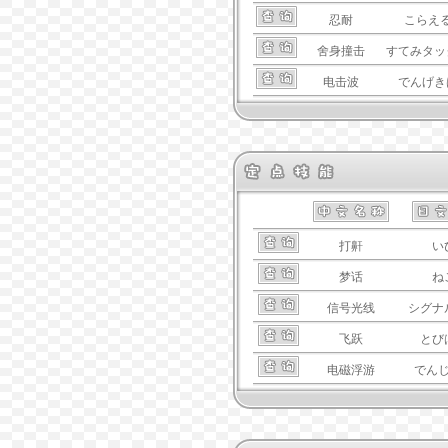
忍耐
こらえ
舍身撞击
すてみタッ
电击波
でんげき
打鼾
い
梦话
ね
信号光线
シグナ
飞跃
とび
电磁浮游
でん