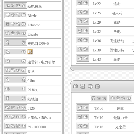
Lv.22
追击
幼电斑马
Lv.25
电火花
Blitzle
Lv.29
践踏
Zébibron
Lv.32
放电
Elezeba
Lv.36
高速移动
充电口袋妖怪
Lv.39
野性伏特
Lv.43
暴走
避雷针
/
电力引擎
食草
0.8m
29.8kg
陆地组
5120
TM06
剧毒
♂ 50%：50% ♀
TM10
觉醒力量
59~1000000
TM16
光之壁