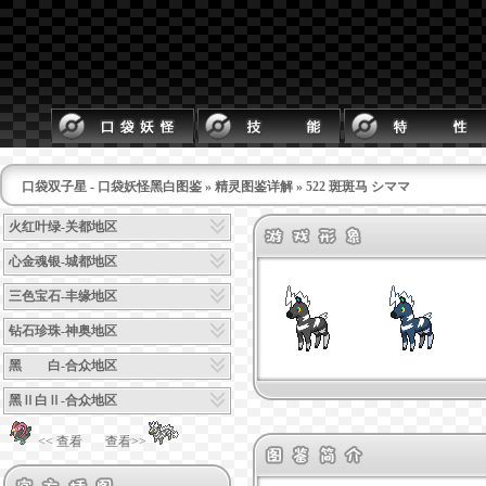
口袋双子星 - 口袋妖怪黑白图鉴
»
精灵图鉴详解
» 522 斑斑马 シママ
火红叶绿-关都地区
心金魂银-城都地区
三色宝石-丰缘地区
钻石珍珠-神奥地区
黑 白-合众地区
黑Ⅱ白Ⅱ-合众地区
<< 查看
查看>>