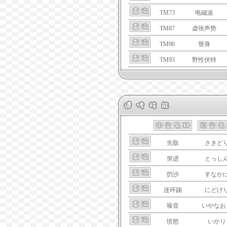
TM73
电磁波
TM87
虚张声势
TM90
替身
TM93
野性伏特
先取
さきど
突进
とっし
扔沙
すなか
连环踢
にどげ
噪音
いやなお
愤怒
いかり