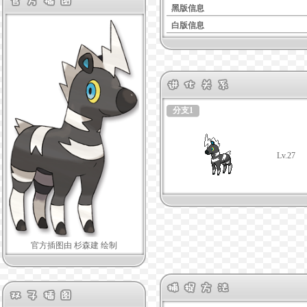
黑版信息
白版信息
分支1
Lv.27
官方插图由 杉森建 绘制