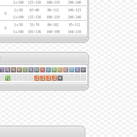
Lv.100
125~156
188~219
206~240
Lv.50
65~80
96~112
106~123
0
Lv.100
125~156
188~219
206~240
Lv.50
55~70
86~102
95~112
0
Lv.100
105~136
168~199
184~218