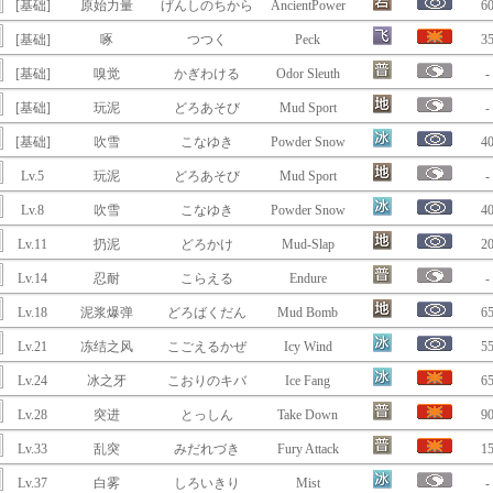
[基础]
原始力量
げんしのちから
AncientPower
6
[基础]
啄
つつく
Peck
3
[基础]
嗅觉
かぎわける
Odor Sleuth
-
[基础]
玩泥
どろあそび
Mud Sport
-
[基础]
吹雪
こなゆき
Powder Snow
4
Lv.5
玩泥
どろあそび
Mud Sport
-
Lv.8
吹雪
こなゆき
Powder Snow
4
Lv.11
扔泥
どろかけ
Mud-Slap
2
Lv.14
忍耐
こらえる
Endure
-
Lv.18
泥浆爆弹
どろばくだん
Mud Bomb
6
Lv.21
冻结之风
こごえるかぜ
Icy Wind
5
Lv.24
冰之牙
こおりのキバ
Ice Fang
6
Lv.28
突进
とっしん
Take Down
9
Lv.33
乱突
みだれづき
Fury Attack
1
Lv.37
白雾
しろいきり
Mist
-