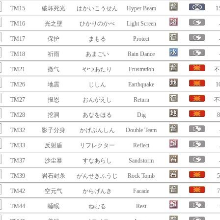
TM15
破坏死光
はかいこうせん
Hyper Beam
1
TM16
光之壁
ひかりのかべ
Light Screen
TM17
保护
まもる
Protect
TM18
祈雨
あまごい
Rain Dance
TM21
撒气
やつあたり
Frustration
不
TM26
地震
じしん
Earthquake
1
TM27
报恩
おんがえし
Return
不
TM28
挖洞
あなをほる
Dig
8
TM32
影子分身
かげぶんしん
Double Team
TM33
反射盾
リフレクター
Reflect
TM37
沙尘暴
すなあらし
Sandstorm
TM39
岩石封杀
がんせきふうじ
Rock Tomb
5
TM42
空元气
からげんき
Facade
7
TM44
睡眠
ねむる
Rest