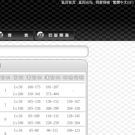
返回首页
|
返回论坛
|
我要报错
|
繁體中文(IE)
Lv.50
160~175
191~207
1
-
Lv.100
310~341
373~404
Lv.50
105~120
136~152
150~167
1
Lv.100
205~236
268~299
294~328
Lv.50
85~100
116~132
128~145
0
Lv.100
165~196
228~259
250~284
Lv.50
65~80
96~112
106~123
0