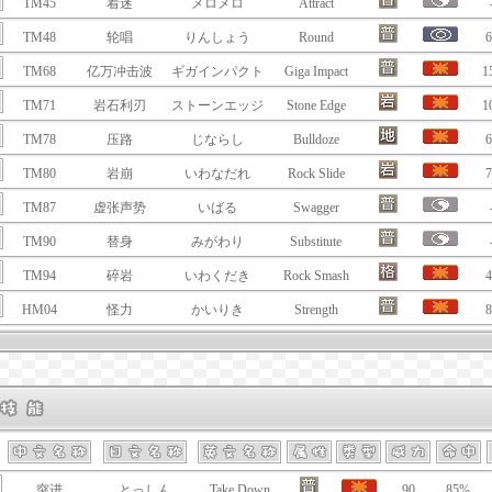
TM45
着迷
メロメロ
Attract
TM48
轮唱
りんしょう
Round
6
TM68
亿万冲击波
ギガインパクト
Giga Impact
1
TM71
岩石利刃
ストーンエッジ
Stone Edge
1
TM78
压路
じならし
Bulldoze
6
TM80
岩崩
いわなだれ
Rock Slide
7
TM87
虚张声势
いばる
Swagger
TM90
替身
みがわり
Substitute
TM94
碎岩
いわくだき
Rock Smash
4
HM04
怪力
かいりき
Strength
8
突进
とっしん
Take Down
90
85%