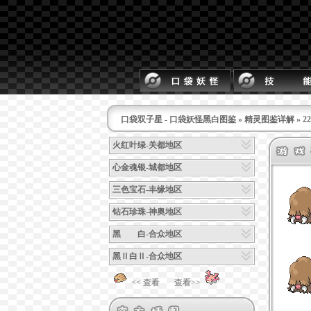
口袋双子星 - 口袋妖怪黑白图鉴
»
精灵图鉴详解
» 
火红叶绿-关都地区
心金魂银-城都地区
三色宝石-丰缘地区
钻石珍珠-神奥地区
黑 白-合众地区
黑Ⅱ白Ⅱ-合众地区
<< 查看
查看>>