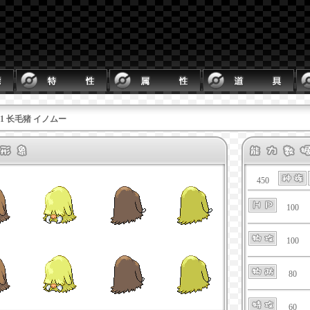
221 长毛猪 イノムー
450
100
100
80
60