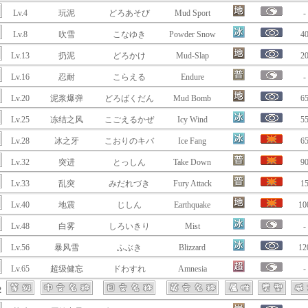
Lv.4
玩泥
どろあそび
Mud Sport
-
Lv.8
吹雪
こなゆき
Powder Snow
4
Lv.13
扔泥
どろかけ
Mud-Slap
2
Lv.16
忍耐
こらえる
Endure
-
Lv.20
泥浆爆弹
どろばくだん
Mud Bomb
6
Lv.25
冻结之风
こごえるかぜ
Icy Wind
5
Lv.28
冰之牙
こおりのキバ
Ice Fang
6
Lv.32
突进
とっしん
Take Down
9
Lv.33
乱突
みだれづき
Fury Attack
1
Lv.40
地震
じしん
Earthquake
10
Lv.48
白雾
しろいきり
Mist
-
Lv.56
暴风雪
ふぶき
Blizzard
12
Lv.65
超级健忘
ドわすれ
Amnesia
-
2