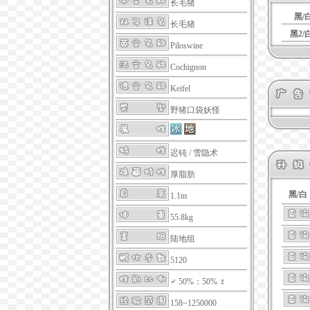
长毛猪
黑/
长毛猪
黑2/
Piloswine
Cochignon
Keifel
野猪口袋妖怪
迟钝
/
雪隐术
厚脂肪
黑/白
1.1m
55.8kg
陆地组
5120
♂ 50%：50% ♀
158~1250000