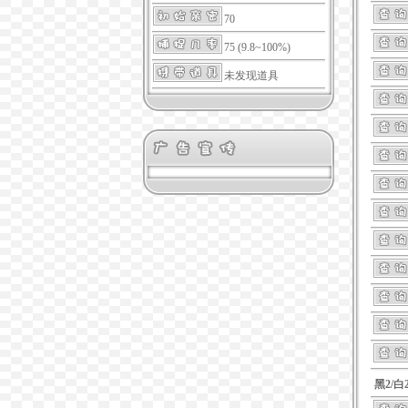
70
75 (9.8~100%)
未发现道具
黑2/白