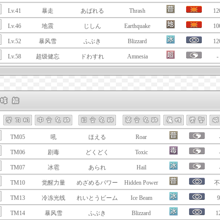
Lv.41
暴走
あばれる
Thrash
12
Lv.46
地震
じしん
Earthquake
10
Lv.52
暴风雪
ふぶき
Blizzard
12
Lv.58
超级健忘
ドわすれ
Amnesia
-
TM05
吼
ほえる
Roar
TM06
剧毒
どくどく
Toxic
TM07
冰雹
あられ
Hail
TM10
觉醒力量
めざめるパワー
Hidden Power
不
TM13
冷冻光线
れいとうビーム
Ice Beam
9
TM14
暴风雪
ふぶき
Blizzard
1