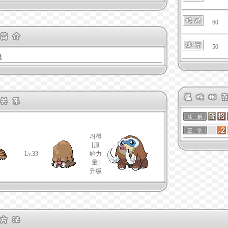
60
50
息
注 解
正 常
习得
[原
Lv.33
始力
量]
升级