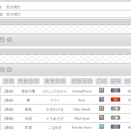
白
巨大洞穴
白2
巨大洞穴
[基础]
原始力量
げんしのちから
AncientPower
6
[基础]
啄
つつく
Peck
3
[基础]
嗅觉
かぎわける
Odor Sleuth
-
[基础]
玩泥
どろあそび
Mud Sport
-
[基础]
吹雪
こなゆき
Powder Snow
4