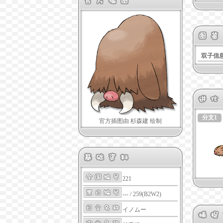
双子信
分支1
官方插图由 杉森建 绘制
221
--- / 259(B2W2)
イノムー