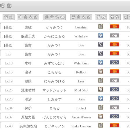
[基础]
缠绕
からみつく
Constrict
1
[基础]
躲进贝壳
からにこもる
Withdraw
-
[基础]
齿突
かみつく
Bite
6
Lv.7
齿突
かみつく
Bite
6
Lv.10
水枪
みずでっぽう
Water Gun
4
Lv.16
滚动
ころがる
Rollout
3
Lv.19
瞪眼
にらみつける
Leer
-
Lv.25
泥浆喷射
マッドショット
Mud Shot
5
Lv.28
潮汐
しおみず
Brine
6
Lv.34
保护
まもる
Protect
-
Lv.37
原始力量
げんしのちから
AncientPower
6
Lv.40
尖刺加农炮
とげキャノン
Spike Cannon
2