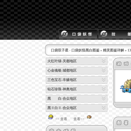
口袋双子星 - 口袋妖怪黑白图鉴
»
精灵图鉴详解
» 
火红叶绿-关都地区
心金魂银-城都地区
三色宝石-丰缘地区
钻石珍珠-神奥地区
黑 白-合众地区
黑Ⅱ白Ⅱ-合众地区
<< 查看
查看>>