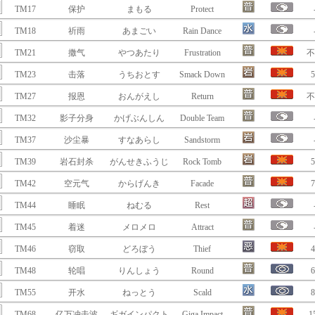
TM17
保护
まもる
Protect
TM18
祈雨
あまごい
Rain Dance
TM21
撒气
やつあたり
Frustration
不
TM23
击落
うちおとす
Smack Down
5
TM27
报恩
おんがえし
Return
不
TM32
影子分身
かげぶんしん
Double Team
TM37
沙尘暴
すなあらし
Sandstorm
TM39
岩石封杀
がんせきふうじ
Rock Tomb
5
TM42
空元气
からげんき
Facade
7
TM44
睡眠
ねむる
Rest
TM45
着迷
メロメロ
Attract
TM46
窃取
どろぼう
Thief
4
TM48
轮唱
りんしょう
Round
6
TM55
开水
ねっとう
Scald
8
TM68
亿万冲击波
ギガインパクト
Giga Impact
1