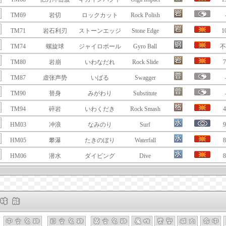
TM69
岩切
ロックカット
Rock Polish
TM71
岩石利刃
ストーンエッジ
Stone Edge
1
TM74
螺旋球
ジャイロボール
Gyro Ball
不
TM80
岩崩
いわなだれ
Rock Slide
7
TM87
虚张声势
いばる
Swagger
TM90
替身
みがわり
Substitute
TM94
碎岩
いわくだき
Rock Smash
4
HM03
冲浪
なみのり
Surf
9
HM05
攀瀑
たきのぼり
Waterfall
8
HM06
潜水
ダイビング
Dive
8