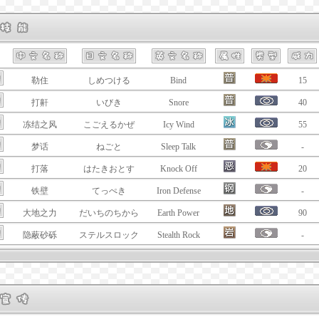
勒住
しめつける
Bind
15
打鼾
いびき
Snore
40
冻结之风
こごえるかぜ
Icy Wind
55
梦话
ねごと
Sleep Talk
-
打落
はたきおとす
Knock Off
20
铁壁
てっぺき
Iron Defense
-
大地之力
だいちのちから
Earth Power
90
隐蔽砂砾
ステルスロック
Stealth Rock
-