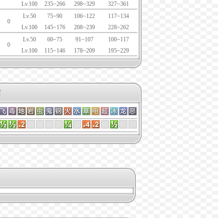
Lv.100
235~266
298~329
327~361
Lv.50
75~90
106~122
117~134
0
Lv.100
145~176
208~239
228~262
Lv.50
60~75
91~107
100~117
0
Lv.100
115~146
178~209
195~229