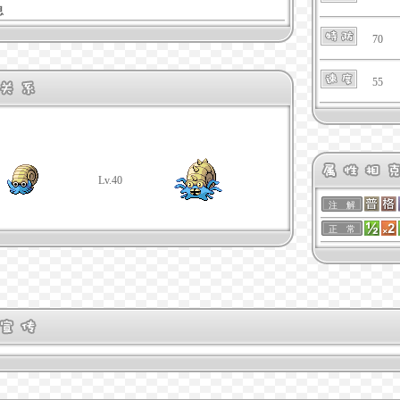
息
70
55
Lv.40
注 解
正 常