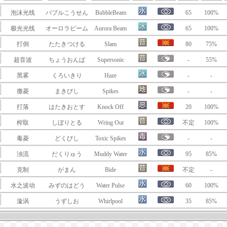
泡沫光线
バブルこうせん
BubbleBeam
65
100%
极光光线
オーロラビーム
Aurora Beam
65
100%
打倒
たたきつける
Slam
80
75%
超音波
ちょうおんぱ
Supersonic
-
55%
黑雾
くろいきり
Haze
-
-
撒菱
まきびし
Spikes
-
-
打落
はたきおとす
Knock Off
20
100%
榨取
しぼりとる
Wring Out
不定
100%
毒菱
どくびし
Toxic Spikes
-
-
浊流
だくりゅう
Muddy Water
95
85%
克制
がまん
Bide
不定
-
水之波动
みずのはどう
Water Pulse
60
100%
漩涡
うずしお
Whirlpool
35
85%