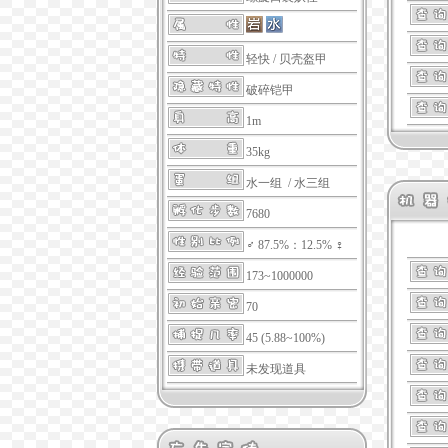
轻快
/
贝壳盔甲
破碎铠甲
1m
35kg
水一组 / 水三组
7680
♂ 87.5%：12.5% ♀
173~1000000
70
45 (5.88~100%)
未发现道具