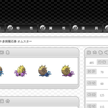
139 多刺菊石兽 オムスター
495
70
60
125
115