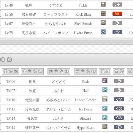
Lv.48
挠痒
くすぐる
Tickle
-
Lv.56
岩石爆破
ロックブラスト
Rock Blast
2
Lv.67
破壳而出
からをやぶる
Shell Smash
-
Lv.75
高压水泵
ハイドロポンプ
Hydro Pump
12
TM06
剧毒
どくどく
Toxic
TM07
冰雹
あられ
Hail
TM10
觉醒力量
めざめるパワー
Hidden Power
不
TM13
冷冻光线
れいとうビーム
Ice Beam
9
TM14
暴风雪
ふぶき
Blizzard
1
TM15
破坏死光
はかいこうせん
Hyper Beam
1