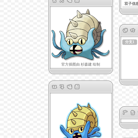
双子信
分支1
官方插图由 杉森建 绘制