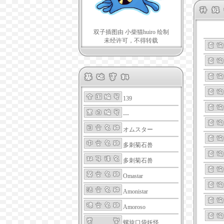
双子插图由 小柴猫huiro 绘制
未经许可，不得转载
139
---
オムスター
多刺菊石兽
多刺菊石兽
Omastar
Amonistar
Amoroso
螺旋口袋妖怪