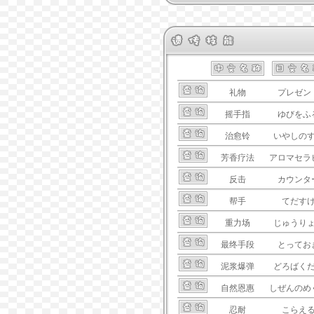
礼物
プレゼン
摇手指
ゆびをふ
治愈铃
いやしの
芳香疗法
アロマセラ
反击
カウンタ
帮手
てだす
重力场
じゅうり
最终手段
とってお
泥浆爆弹
どろばく
自然恩惠
しぜんのめ
忍耐
こらえ