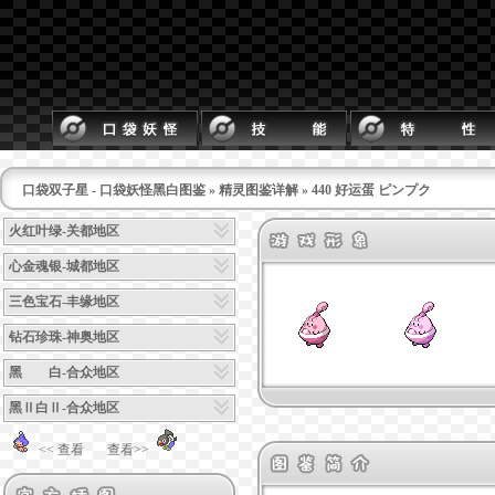
口袋双子星 - 口袋妖怪黑白图鉴
»
精灵图鉴详解
» 440 好运蛋 ピンプク
火红叶绿-关都地区
心金魂银-城都地区
三色宝石-丰缘地区
钻石珍珠-神奥地区
黑 白-合众地区
黑Ⅱ白Ⅱ-合众地区
<< 查看
查看>>