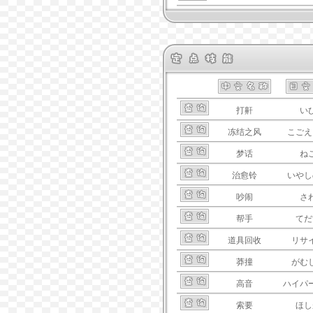
打鼾
い
冻结之风
こごえ
梦话
ね
治愈铃
いやし
吵闹
さ
帮手
てだ
道具回收
リサ
莽撞
がむ
高音
ハイパ
索要
ほし