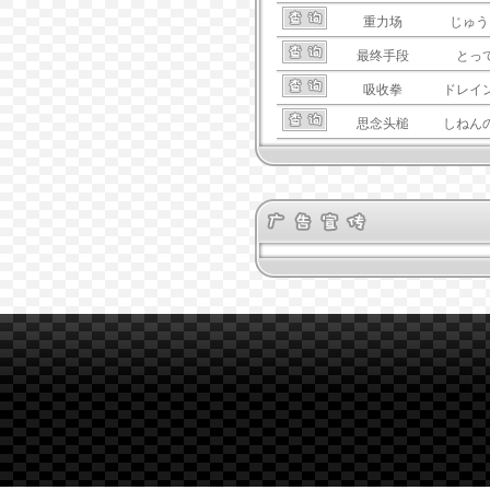
重力场
じゅう
最终手段
とっ
吸收拳
ドレイ
思念头槌
しねん