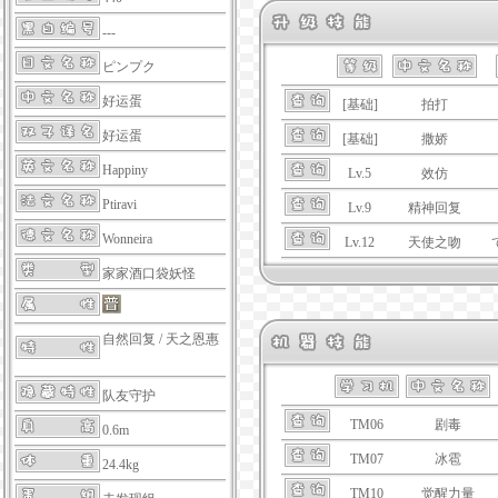
---
ピンプク
好运蛋
[基础]
拍打
好运蛋
[基础]
撒娇
Happiny
Lv.5
效仿
Ptiravi
Lv.9
精神回复
Wonneira
Lv.12
天使之吻
家家酒口袋妖怪
自然回复
/
天之恩惠
队友守护
TM06
剧毒
0.6m
TM07
冰雹
24.4kg
TM10
觉醒力量