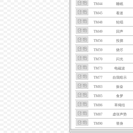
TM44
睡眠
TM45
着迷
TM48
轮唱
TM49
回声
TM56
投掷
TM59
烧尽
TM70
闪光
TM73
电磁波
TM77
自我暗示
TM83
振奋
TM85
食梦
TM86
草绳结
TM87
虚张声势
TM90
替身