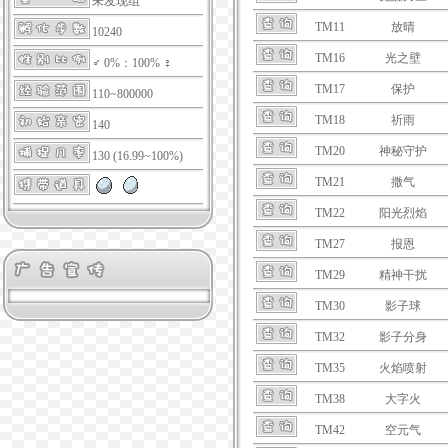
未发现组
TM11
放晴
10240
TM16
光之壁
♂ 0%：100% ♀
TM17
保护
110~800000
TM18
祈雨
140
TM20
神秘守护
130 (16.99~100%)
TM21
撒气
TM22
阳光烈焰
TM27
报恩
TM29
精神干扰
TM30
影子球
TM32
影子分身
TM35
火焰喷射
TM38
大字火
TM42
空元气