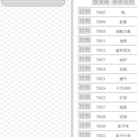
TM05
吼
TM06
剧毒
TM10
觉醒力量
TM11
放晴
TM15
破坏死光
TM17
保护
TM18
祈雨
TM21
撒气
TM24
十万伏特
TM25
打雷
TM27
报恩
TM28
挖洞
TM30
影子球
TM32
影子分身