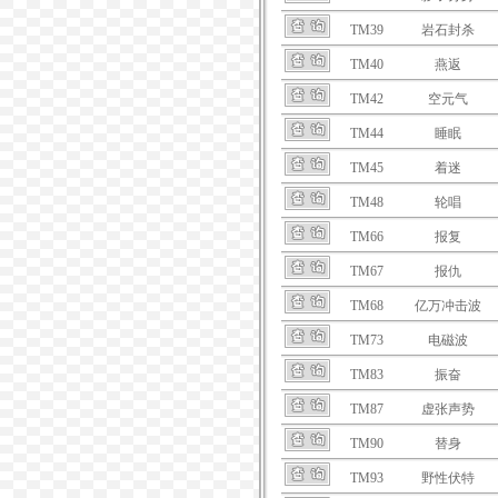
TM39
岩石封杀
TM40
燕返
TM42
空元气
TM44
睡眠
TM45
着迷
TM48
轮唱
TM66
报复
TM67
报仇
TM68
亿万冲击波
TM73
电磁波
TM83
振奋
TM87
虚张声势
TM90
替身
TM93
野性伏特