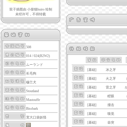
双子插图由 小柴猫huiro 绘制
未经许可，不得转载
508
014 / 024(B2W2)
ムーランド
[基础]
冰之牙
长毛狗
[基础]
火之牙
穆兰犬
[基础]
雷之牙
Stoutland
[基础]
瞪眼
Mastouffe
[基础]
撞击
Bissbark
[基础]
嗅觉
宽大口袋妖怪
[基础]
齿突