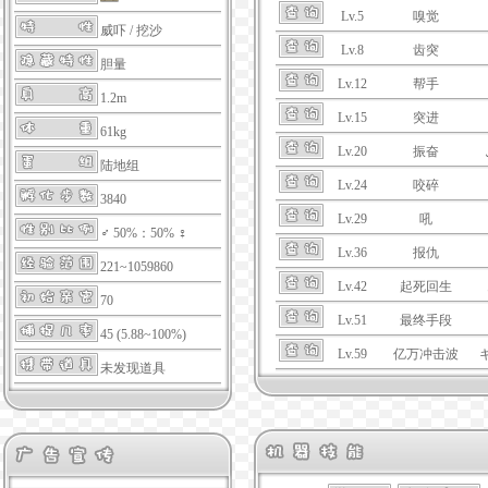
Lv.5
嗅觉
威吓
/
挖沙
Lv.8
齿突
胆量
Lv.12
帮手
1.2m
Lv.15
突进
61kg
Lv.20
振奋
陆地组
Lv.24
咬碎
3840
Lv.29
吼
♂ 50%：50% ♀
Lv.36
报仇
221~1059860
Lv.42
起死回生
70
Lv.51
最终手段
45 (5.88~100%)
Lv.59
亿万冲击波
未发现道具