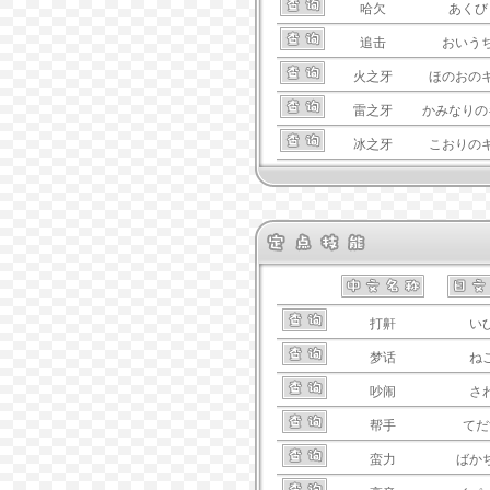
哈欠
あくび
追击
おいう
火之牙
ほのおの
雷之牙
かみなりの
冰之牙
こおりの
打鼾
い
梦话
ね
吵闹
さ
帮手
てだ
蛮力
ばか