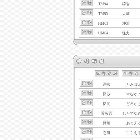
TM94
碎岩
TM95
大喊
HM03
冲浪
HM04
怪力
远吠
とおぼ
扔沙
すなか
扔泥
どろか
舌头舔
したでな
撒娇
あまえ
忍耐
こらえ