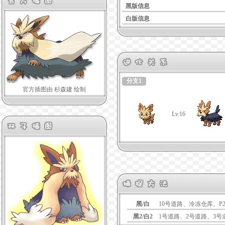
黑版信息
白版信息
分支1
官方插图由 杉森建 绘制
Lv.16
黑/白
10号道路、冷冻仓库、P
黑2/白2
1号道路、2号道路、3号