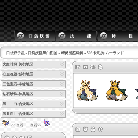
口袋双子星 - 口袋妖怪黑白图鉴
»
精灵图鉴详解
» 508 长毛狗 ムーランド
火红叶绿-关都地区
心金魂银-城都地区
三色宝石-丰缘地区
钻石珍珠-神奥地区
黑 白-合众地区
黑Ⅱ白Ⅱ-合众地区
<< 查看
查看>>