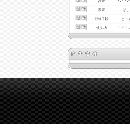
高音
ハイパ
索要
ほし
最终手段
とっ
铁头功
アイア