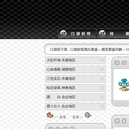
口袋双子星 - 口袋妖怪黑白图鉴
»
精灵图鉴详解
» 
火红叶绿-关都地区
心金魂银-城都地区
三色宝石-丰缘地区
钻石珍珠-神奥地区
黑 白-合众地区
黑Ⅱ白Ⅱ-合众地区
<< 查看
查看>>