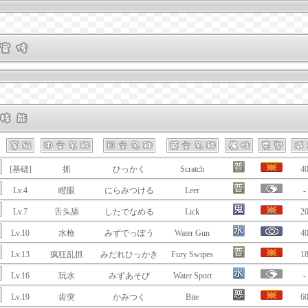
[基础]
抓
ひっかく
Scratch
4
Lv.4
瞪眼
にらみつける
Leer
-
Lv.7
舌头舔
したでなめる
Lick
2
Lv.10
水枪
みずでっぽう
Water Gun
4
Lv.13
疯狂乱抓
みだれひっかき
Fury Swipes
1
Lv.16
玩水
みずあそび
Water Sport
-
Lv.19
齿突
かみつく
Bite
6