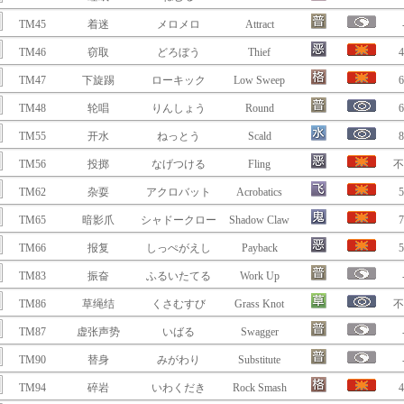
TM45
着迷
メロメロ
Attract
TM46
窃取
どろぼう
Thief
4
TM47
下旋踢
ローキック
Low Sweep
6
TM48
轮唱
りんしょう
Round
6
TM55
开水
ねっとう
Scald
8
TM56
投掷
なげつける
Fling
不
TM62
杂耍
アクロバット
Acrobatics
5
TM65
暗影爪
シャドークロー
Shadow Claw
7
TM66
报复
しっぺがえし
Payback
5
TM83
振奋
ふるいたてる
Work Up
TM86
草绳结
くさむすび
Grass Knot
不
TM87
虚张声势
いばる
Swagger
TM90
替身
みがわり
Substitute
TM94
碎岩
いわくだき
Rock Smash
4