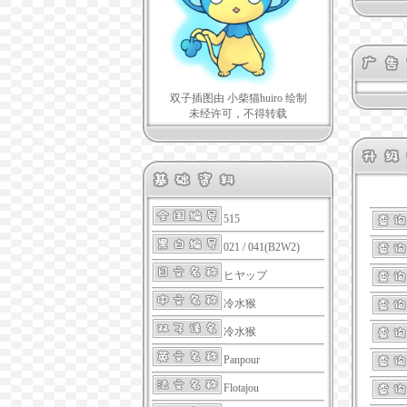
双子插图由 小柴猫huiro 绘制
未经许可，不得转载
515
021 / 041(B2W2)
ヒヤップ
冷水猴
冷水猴
Panpour
Flotajou