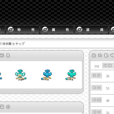
515 冷水猴 ヒヤップ
316
50
53
48
53