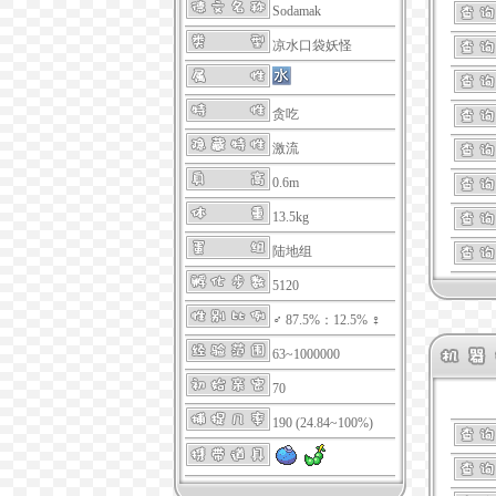
Sodamak
凉水口袋妖怪
贪吃
激流
0.6m
13.5kg
陆地组
5120
♂ 87.5%：12.5% ♀
63~1000000
70
190 (24.84~100%)