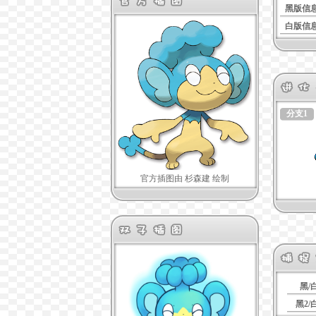
黑版信
白版信
分支1
官方插图由 杉森建 绘制
黑/
黑2/