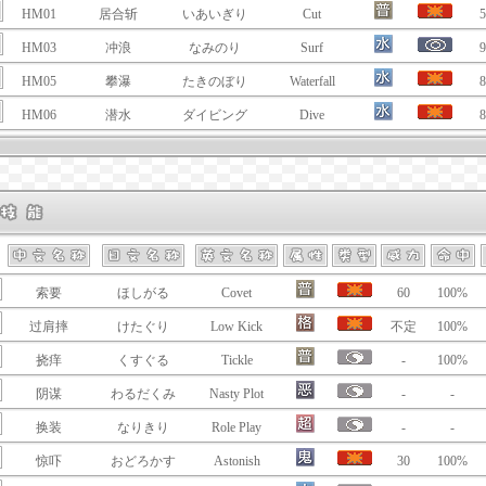
HM01
居合斩
いあいぎり
Cut
5
HM03
冲浪
なみのり
Surf
9
HM05
攀瀑
たきのぼり
Waterfall
8
HM06
潜水
ダイビング
Dive
8
索要
ほしがる
Covet
60
100%
过肩摔
けたぐり
Low Kick
不定
100%
挠痒
くすぐる
Tickle
-
100%
阴谋
わるだくみ
Nasty Plot
-
-
换装
なりきり
Role Play
-
-
惊吓
おどろかす
Astonish
30
100%