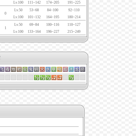
Lv.100
111~142
174~205
191~225
Lv.50
53~68
84~100
92~110
0
Lv.100
101~132
164~195
180~214
Lv.50
69~84
100~116
110~127
1
Lv.100
133~164
196~227
215~249