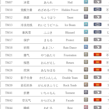
TM07
冰雹
あられ
Hail
TM10
觉醒力量
めざめるパワー
Hidden Power
不
TM12
挑拨
ちょうはつ
Taunt
TM13
冷冻光线
れいとうビーム
Ice Beam
9
TM14
暴风雪
ふぶき
Blizzard
1
TM17
保护
まもる
Protect
TM18
祈雨
あまごい
Rain Dance
TM21
撒气
やつあたり
Frustration
不
TM27
报恩
おんがえし
Return
不
TM28
挖洞
あなをほる
Dig
8
TM32
影子分身
かげぶんしん
Double Team
TM39
岩石封杀
がんせきふうじ
Rock Tomb
5
TM41
折磨
いちゃもん
Torment
TM42
空元气
からげんき
Facade
7
TM44
睡眠
ねむる
Rest