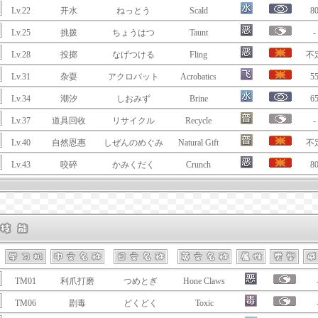
Lv.22
开水
ねっとう
Scald
8
Lv.25
挑拨
ちょうはつ
Taunt
-
Lv.28
投掷
なげつける
Fling
不
Lv.31
杂耍
アクロバット
Acrobatics
5
Lv.34
潮汐
しおみず
Brine
6
Lv.37
道具回收
リサイクル
Recycle
-
Lv.40
自然恩惠
しぜんのめぐみ
Natural Gift
不
Lv.43
咬碎
かみくだく
Crunch
8
TM01
利爪打磨
つめとぎ
Hone Claws
TM06
剧毒
どくどく
Toxic