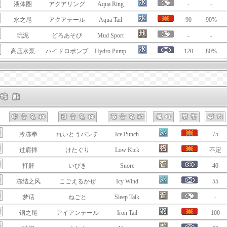
液体圈
アクアリング
Aqua Ring
-
-
水之尾
アクアテール
Aqua Tail
90
90%
玩泥
どろあそび
Mud Sport
-
-
高压水泵
ハイドロポンプ
Hydro Pump
120
80%
冷冻拳
れいとうパンチ
Ice Punch
75
过肩摔
けたぐり
Low Kick
不定
打鼾
いびき
Snore
40
冻结之风
こごえるかぜ
Icy Wind
55
梦话
ねごと
Sleep Talk
-
钢之尾
アイアンテール
Iron Tail
100