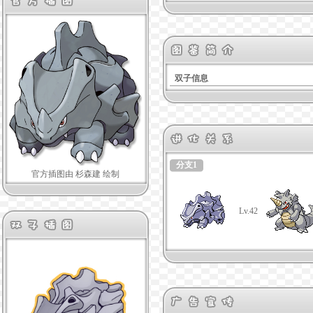
双子信息
分支1
官方插图由 杉森建 绘制
Lv.42