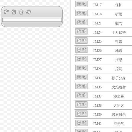
TM17
保护
TM18
祈雨
TM21
撒气
TM24
十万伏特
TM25
打雷
TM26
地震
TM27
报恩
TM28
挖洞
TM32
影子分身
TM35
火焰喷射
TM37
沙尘暴
TM38
大字火
TM39
岩石封杀
TM42
空元气