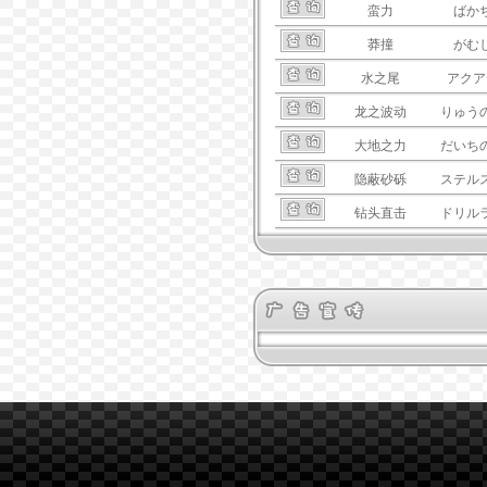
蛮力
ばか
莽撞
がむ
水之尾
アクア
龙之波动
りゅう
大地之力
だいち
隐蔽砂砾
ステル
钻头直击
ドリル