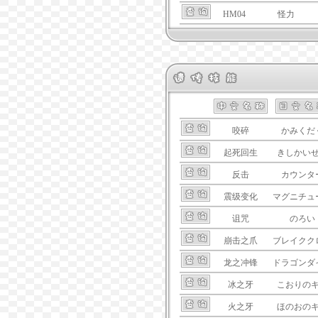
HM04
怪力
咬碎
かみくだ
起死回生
きしかい
反击
カウンタ
震级变化
マグニチュ
诅咒
のろい
崩击之爪
ブレイクク
龙之冲锋
ドラゴンダ
冰之牙
こおりの
火之牙
ほのおの