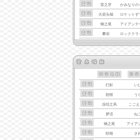
雷之牙
かみなりの
火箭头槌
ロケットず
钢之尾
アイアンテ
攀岩
ロッククラ
打鼾
い
怨恨
う
冻结之风
こごえ
梦话
ね
钢之尾
アイア
吵闹
さ