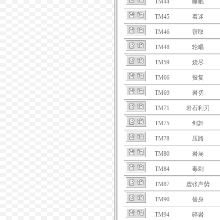
TM44
睡眠
TM45
着迷
TM46
窃取
TM48
轮唱
TM59
烧尽
TM66
报复
TM69
岩切
TM71
岩石利刃
TM75
剑舞
TM78
压路
TM80
岩崩
TM84
毒刺
TM87
虚张声势
TM90
替身
TM94
碎岩