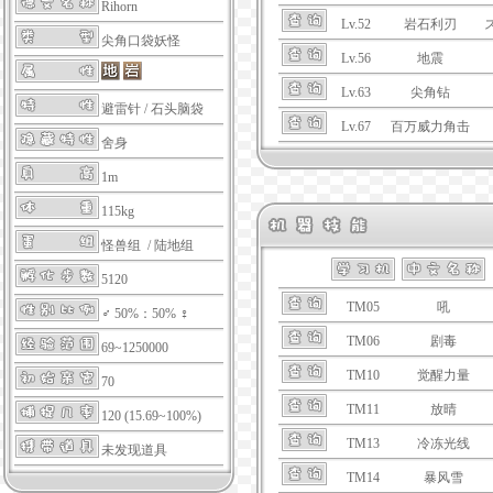
Rihorn
Lv.52
岩石利刃
尖角口袋妖怪
Lv.56
地震
Lv.63
尖角钻
避雷针
/
石头脑袋
Lv.67
百万威力角击
舍身
1m
115kg
怪兽组 / 陆地组
5120
TM05
吼
♂ 50%：50% ♀
TM06
剧毒
69~1250000
TM10
觉醒力量
70
TM11
放晴
120 (15.69~100%)
TM13
冷冻光线
未发现道具
TM14
暴风雪