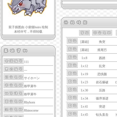
双子插图由 小柴猫huiro 绘制
未经许可，不得转载
[基础]
角突
[基础]
摇尾巴
Lv.8
践踏
111
Lv.12
乱突
---
Lv.19
恐惧颜
サイホーン
Lv.23
岩石爆破
铁甲犀牛
Lv.30
压路
铁甲犀牛
Lv.34
循序渐进
Rhyhorn
Lv.41
突进
Rhinocorne
Lv.45
钻头直击