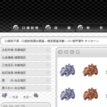
口袋双子星 - 口袋妖怪黑白图鉴
»
精灵图鉴详解
» 111 铁甲犀牛 サイホーン
火红叶绿-关都地区
心金魂银-城都地区
三色宝石-丰缘地区
钻石珍珠-神奥地区
黑 白-合众地区
黑Ⅱ白Ⅱ-合众地区
<< 查看
查看>>