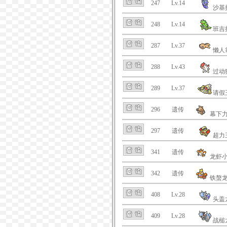
247
Lv.14
沙基
248
Lv.14
班吉
287
Lv.37
懒人
288
Lv.43
过动
289
Lv.37
请假
296
遗传
幕下
297
遗传
超力
341
遗传
龙虾
342
遗传
铁螯
408
Lv.28
头盖
409
Lv.28
战槌