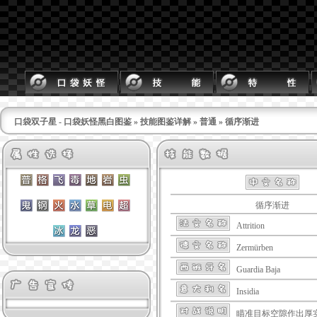
口袋双子星 - 口袋妖怪黑白图鉴
»
技能图鉴详解
»
普通
» 循序渐进
循序渐进
Attrition
Zermürben
Guardia Baja
Insidia
瞄准目标空隙作出厚