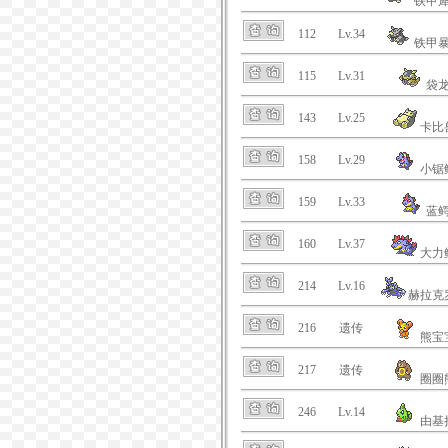
铁甲
112
Lv.34
铁甲
115
Lv.31
袋
143
Lv.25
卡比
158
Lv.29
小锯
159
Lv.33
蓝
160
Lv.37
大力
214
Lv.16
赫拉克
216
遗传
熊宝
217
遗传
圈圈
246
Lv.14
由基