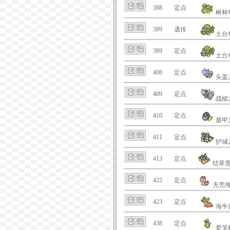
388
定点
树林
389
遗传
土台
389
定点
土台
408
定点
头盖
409
定点
战槌
410
定点
盾甲
411
定点
护城
413
定点
结草
422
定点
无壳
423
定点
海牛
438
定点
爱哭