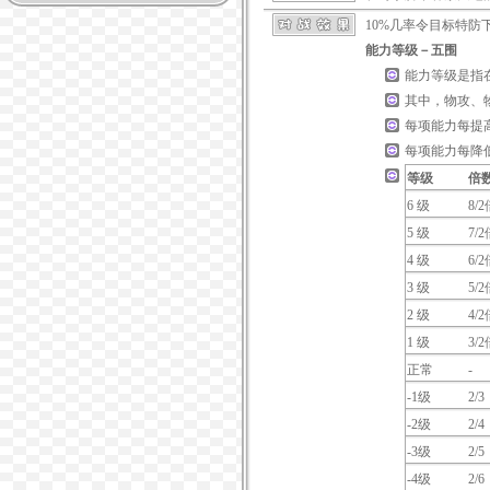
10%几率令目标特防
能力等级－五围
能力等级是指
其中，物攻、
每项能力每提高
每项能力每降
等级
倍
6 级
8/2
5 级
7/2
4 级
6/2
3 级
5/2
2 级
4/2
1 级
3/2
正常
-
-1级
2/3
-2级
2/4
-3级
2/5
-4级
2/6