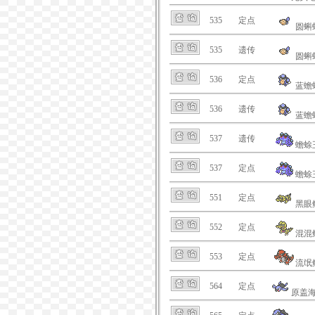
535
定点
圆蝌
535
遗传
圆蝌
536
定点
蓝蟾
536
遗传
蓝蟾
537
遗传
蟾蜍
537
定点
蟾蜍
551
定点
黑眼
552
定点
混混
553
定点
流氓
564
定点
原盖