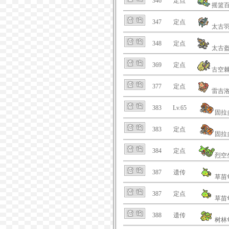
346
定点
摇篮
347
定点
太古
348
定点
太古
369
定点
古空
377
定点
雷吉
383
Lv.65
固拉
383
定点
固拉
384
定点
烈空
387
遗传
草苗
387
定点
草苗
388
遗传
树林