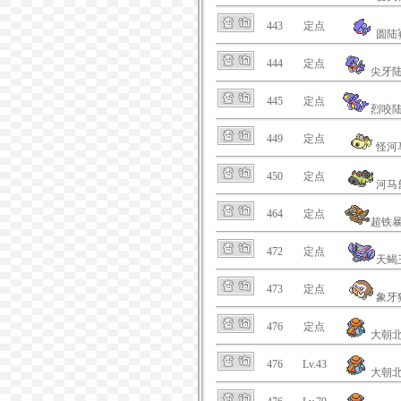
443
定点
圆陆
444
定点
尖牙
445
定点
烈咬
449
定点
怪河
450
定点
河马
464
定点
超铁
472
定点
天蝎
473
定点
象牙
476
定点
大朝
476
Lv.43
大朝