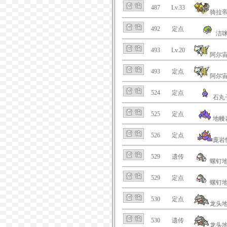
487
Lv.33
骑拉
492
定点
洁
493
Lv.20
阿尔
493
定点
阿尔
524
定点
石丸
525
定点
地幔
526
定点
庞岩
529
遗传
螺钉
529
定点
螺钉
530
定点
龙头
530
遗传
龙头