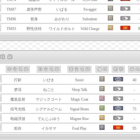
TM87
虚张声势
いばる
Swagger
TM90
替身
みがわり
Substitute
TM93
野性伏特
ワイルドボルト
Wild Charge
9
打鼾
いびき
Snore
40
梦话
ねごと
Sleep Talk
-
魔装反射
マジックコート
Magic Coat
-
信号光线
シグナルビーム
Signal Beam
75
电磁浮游
でんじふゆう
Magnet Rise
-
欺诈
イカサマ
Foul Play
95