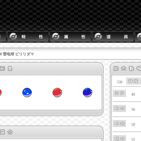
100 雷电球 ビリリダマ
330
40
30
50
55