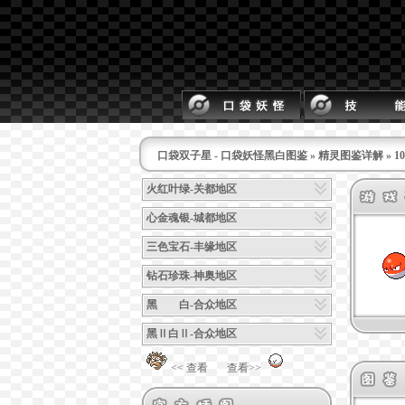
口袋双子星 - 口袋妖怪黑白图鉴
»
精灵图鉴详解
» 
火红叶绿-关都地区
心金魂银-城都地区
三色宝石-丰缘地区
钻石珍珠-神奥地区
黑 白-合众地区
黑Ⅱ白Ⅱ-合众地区
<< 查看
查看>>