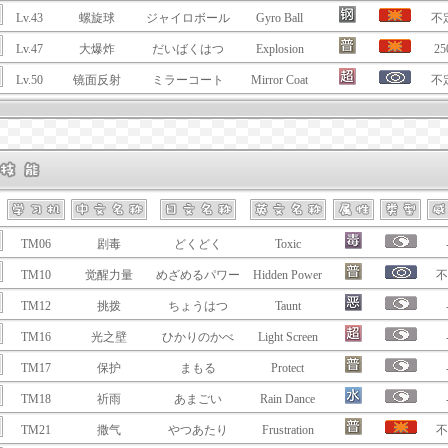
Lv.43
螺旋球
ジャイロボール
Gyro Ball
不
Lv.47
大爆炸
だいばくはつ
Explosion
25
Lv.50
镜面反射
ミラーコート
Mirror Coat
不
TM06
剧毒
どくどく
Toxic
TM10
觉醒力量
めざめるパワー
Hidden Power
不
TM12
挑拨
ちょうはつ
Taunt
TM16
光之壁
ひかりのかべ
Light Screen
TM17
保护
まもる
Protect
TM18
祈雨
あまごい
Rain Dance
TM21
撒气
やつあたり
Frustration
不