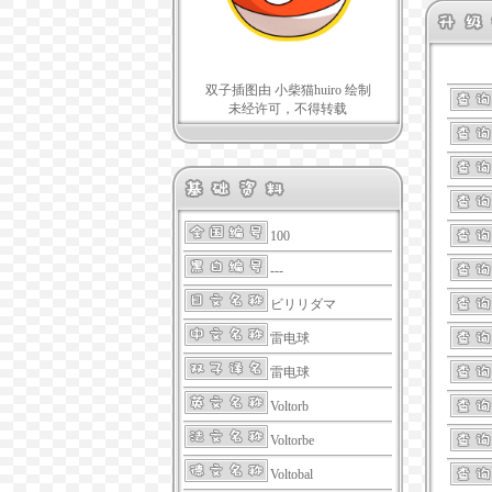
双子插图由 小柴猫huiro 绘制
未经许可，不得转载
100
---
ビリリダマ
雷电球
雷电球
Voltorb
Voltorbe
Voltobal