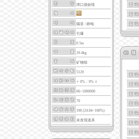
球口袋妖怪
隔音
/
静电
引爆
0.5m
10.4kg
矿物组
5120
♂ 0%：0% ♀
66~1000000
70
190 (24.84~100%)
未发现道具