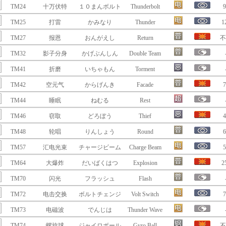
TM24
十万伏特
１０まんボルト
Thunderbolt
9
TM25
打雷
かみなり
Thunder
1
TM27
报恩
おんがえし
Return
不
TM32
影子分身
かげぶんしん
Double Team
TM41
折磨
いちゃもん
Torment
TM42
空元气
からげんき
Facade
7
TM44
睡眠
ねむる
Rest
TM46
窃取
どろぼう
Thief
4
TM48
轮唱
りんしょう
Round
6
TM57
汇电光束
チャージビーム
Charge Beam
5
TM64
大爆炸
だいばくはつ
Explosion
2
TM70
闪光
フラッシュ
Flash
TM72
电击交换
ボルトチェンジ
Volt Switch
7
TM73
电磁波
でんじは
Thunder Wave
TM74
螺旋球
ジャイロボール
Gyro Ball
不