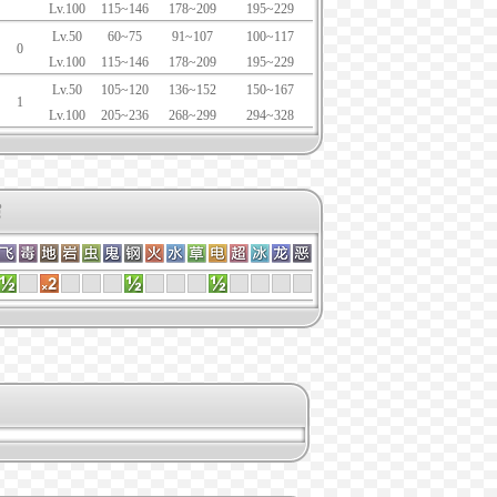
Lv.100
115~146
178~209
195~229
Lv.50
60~75
91~107
100~117
0
Lv.100
115~146
178~209
195~229
Lv.50
105~120
136~152
150~167
1
Lv.100
205~236
268~299
294~328