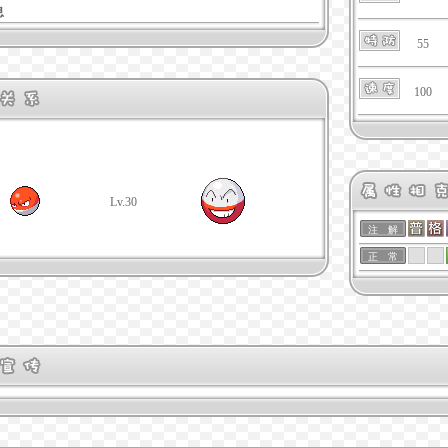
息
55
100
Lv.30
注 解
正 常