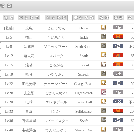
[基础]
充电
じゅうでん
Charge
-
Lv.5
撞击
たいあたり
Tackle
5
Lv.8
音速波
ソニックブーム
SonicBoom
不
Lv.12
电火花
スパーク
Spark
6
Lv.15
滚动
ころがる
Rollout
3
Lv.19
噪音
いやなおと
Screech
-
Lv.22
汇电光束
チャージビーム
Charge Beam
5
Lv.26
光之壁
ひかりのかべ
Light Screen
-
Lv.29
电球
エレキボール
Electro Ball
不
Lv.33
自爆
じばく
Selfdestruct
20
Lv.36
高速星星
スピードスター
Swift
6
Lv.40
电磁浮游
でんじふゆう
Magnet Rise
-