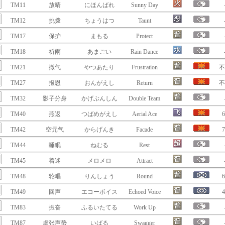
TM11
放晴
にほんばれ
Sunny Day
TM12
挑拨
ちょうはつ
Taunt
TM17
保护
まもる
Protect
TM18
祈雨
あまごい
Rain Dance
TM21
撒气
やつあたり
Frustration
不
TM27
报恩
おんがえし
Return
不
TM32
影子分身
かげぶんしん
Double Team
TM40
燕返
つばめがえし
Aerial Ace
6
TM42
空元气
からげんき
Facade
7
TM44
睡眠
ねむる
Rest
TM45
着迷
メロメロ
Attract
TM48
轮唱
りんしょう
Round
6
TM49
回声
エコーボイス
Echoed Voice
4
TM83
振奋
ふるいたてる
Work Up
TM87
虚张声势
いばる
Swagger