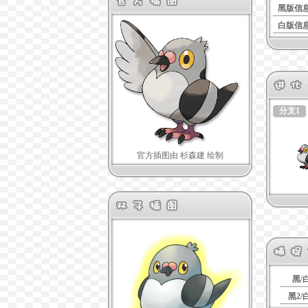
黑版信
白版信
分支1
官方插图由 杉森建 绘制
黑/
黑2/