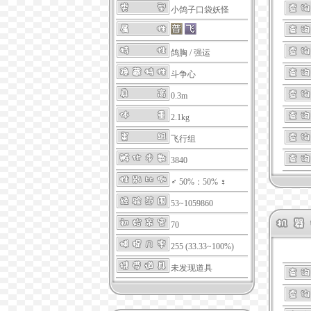
小鸽子口袋妖怪
鸽胸
/
强运
斗争心
0.3m
2.1kg
飞行组
3840
♂ 50%：50% ♀
53~1059860
70
255 (33.33~100%)
未发现道具