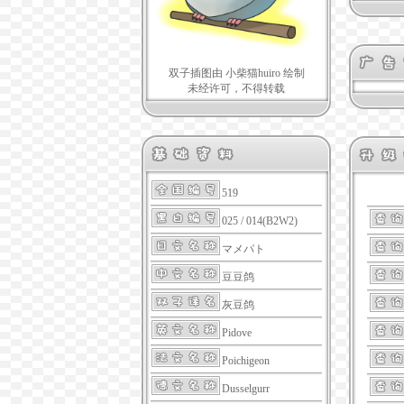
双子插图由 小柴猫huiro 绘制
未经许可，不得转载
519
025 / 014(B2W2)
マメパト
豆豆鸽
灰豆鸽
Pidove
Poichigeon
Dusselgurr