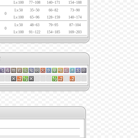
Lv.100
77~108
140~171
154~188
Lv.50
35~50
66~82
73~90
0
Lv.100
65~96
128~159
140~174
Lv.50
48~63
79~95
87~104
0
Lv.100
91~122
154~185
169~203