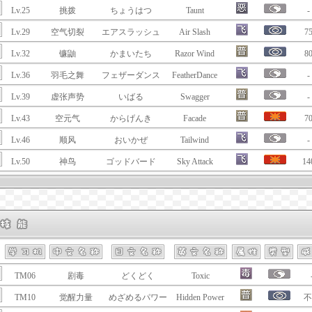
Lv.25
挑拨
ちょうはつ
Taunt
-
Lv.29
空气切裂
エアスラッシュ
Air Slash
7
Lv.32
镰鼬
かまいたち
Razor Wind
8
Lv.36
羽毛之舞
フェザーダンス
FeatherDance
-
Lv.39
虚张声势
いばる
Swagger
-
Lv.43
空元气
からげんき
Facade
7
Lv.46
顺风
おいかぜ
Tailwind
-
Lv.50
神鸟
ゴッドバード
Sky Attack
14
TM06
剧毒
どくどく
Toxic
TM10
觉醒力量
めざめるパワー
Hidden Power
不