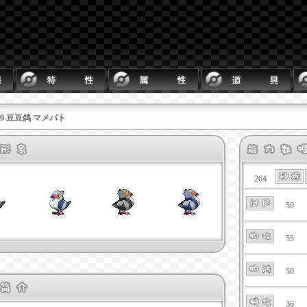
519 豆豆鸽 マメパト
264
50
55
50
36