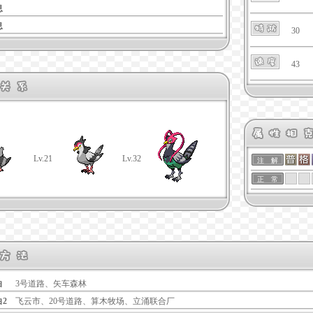
息
息
30
43
Lv.21
Lv.32
注 解
正 常
白
3号道路、矢车森林
白2
飞云市、20号道路、算木牧场、立涌联合厂