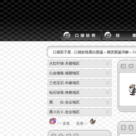
口袋双子星 - 口袋妖怪黑白图鉴
»
精灵图鉴详解
» 
火红叶绿-关都地区
心金魂银-城都地区
三色宝石-丰缘地区
钻石珍珠-神奥地区
黑 白-合众地区
黑Ⅱ白Ⅱ-合众地区
<< 查看
查看>>