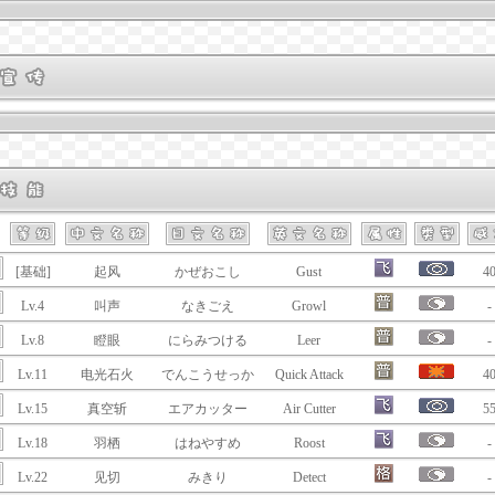
[基础]
起风
かぜおこし
Gust
4
Lv.4
叫声
なきごえ
Growl
-
Lv.8
瞪眼
にらみつける
Leer
-
Lv.11
电光石火
でんこうせっか
Quick Attack
4
Lv.15
真空斩
エアカッター
Air Cutter
5
Lv.18
羽栖
はねやすめ
Roost
-
Lv.22
见切
みきり
Detect
-