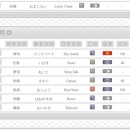
祈祷
おまじない
Lucky Chant
-
-
神鸟
ゴッドバード
Sky Attack
140
打鼾
いびき
Snore
40
梦话
ねごと
Sleep Talk
-
吵闹
さわぐ
Uproar
90
热风
ねっぷう
Heat Wave
100
羽栖
はねやすめ
Roost
-
顺风
おいかぜ
Tailwind
-