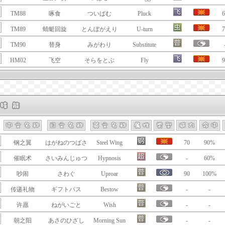
TM88
啄食
ついばむ
Pluck
6
TM89
蜻蜓回旋
とんぼがえり
U-turn
7
TM90
替身
みがわり
Substitute
HM02
飞空
そらをとぶ
Fly
9
钢之翼
はがねのつばさ
Steel Wing
70
90%
催眠术
さいみんじゅつ
Hypnosis
-
60%
吵闹
さわぐ
Uproar
90
100%
传递礼物
ギフトパス
Bestow
-
-
许愿
ねがいごと
Wish
-
-
朝之阳
あさのひざし
Morning Sun
-
-