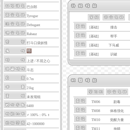
巴尔郎
Tyrogue
Debugant
[基础]
撞击
Rabauz
[基础]
帮手
打斗口袋妖怪
[基础]
下马威
[基础]
识破
上进
/
不屈之心
斗志
0.7m
21kg
未发现组
TM06
剧毒
6400
TM08
体格强化
♂ 100%：0% ♀
TM10
觉醒力量
42~1000000
TM11
放晴