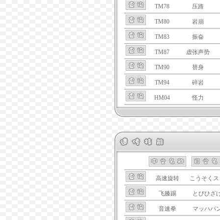
TM78
压路
TM80
岩崩
TM83
振奋
TM87
虚张声势
TM90
替身
TM94
碎岩
HM04
怪力
高速旋转
こうそくス
飞膝踢
とびひざ
音速拳
マッハパ