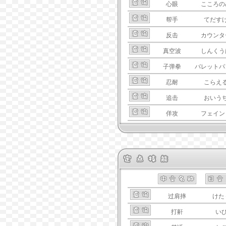
心眼
こころの
帮手
てだす
反击
カウンタ
真空波
しんくう
子弹拳
バレットパ
忍耐
こらえ
追击
おいう
佯攻
フェイン
过肩摔
けた
打鼾
い