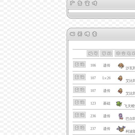
106
遗传
沙瓦
107
Lv.26
艾比
107
遗传
艾比
123
基础
飞天螳
236
遗传
巴尔
237
遗传
柯波