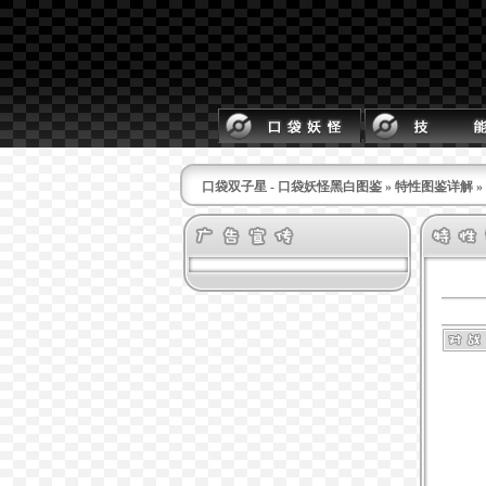
口袋双子星 - 口袋妖怪黑白图鉴
»
特性图鉴详解
»