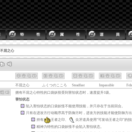
 不屈之心
不屈之心
ふくつのこころ
Steadfast
Impassible
Fel
拥有
不屈之心
特性的口袋妖怪受到害怕状态时，速度提升1级。
害怕状态
陷入害怕状态的口袋妖怪不能使用技能，并只存在于当前回合。
只有在进攻方行动顺序高于防御方时，进攻方的技能才能使防御方出
持有
王者之印
、
尖牙
道具使用“可发动王者之印”的技
精神力
特性的口袋妖怪不会陷入害怕状态。