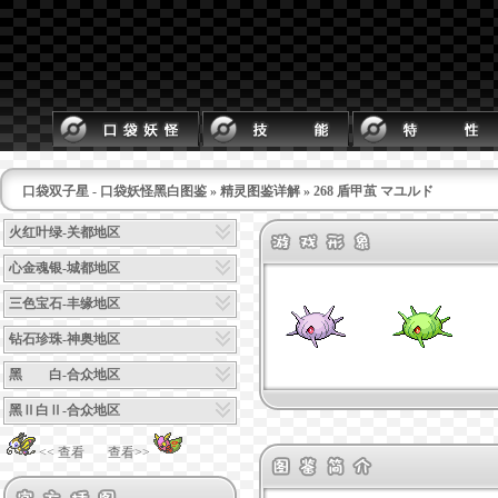
口袋双子星 - 口袋妖怪黑白图鉴
»
精灵图鉴详解
» 268 盾甲茧 マユルド
火红叶绿-关都地区
心金魂银-城都地区
三色宝石-丰缘地区
钻石珍珠-神奥地区
黑 白-合众地区
黑Ⅱ白Ⅱ-合众地区
<< 查看
查看>>