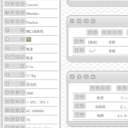
Cascoon
Blindalys
Panekon
蛹口袋妖怪
[基础]
变硬
蜕皮
Lv.7
变硬
蜕皮
0.7m
11.5kg
昆虫组
3840
铁壁
てっ
♂ 50%：50% ♀
虫咬咬
むし
41~1000000
电网
エレキ
70