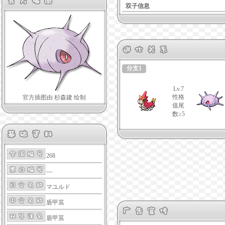
双子信息
分支1
Lv.7
性格
官方插图由 杉森建 绘制
值尾
数≥5
268
---
マユルド
盾甲茧
盾甲茧