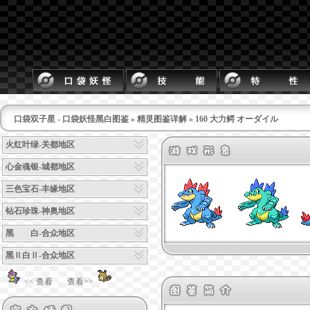
口袋双子星 - 口袋妖怪黑白图鉴
»
精灵图鉴详解
» 160 大力鳄 オーダイル
火红叶绿-关都地区
心金魂银-城都地区
三色宝石-丰缘地区
钻石珍珠-神奥地区
黑 白-合众地区
黑Ⅱ白Ⅱ-合众地区
<< 查看
查看>>