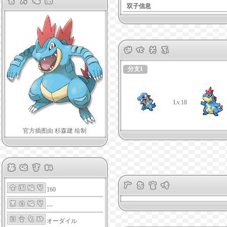
双子信息
分支1
Lv.18
官方插图由 杉森建 绘制
160
---
オーダイル