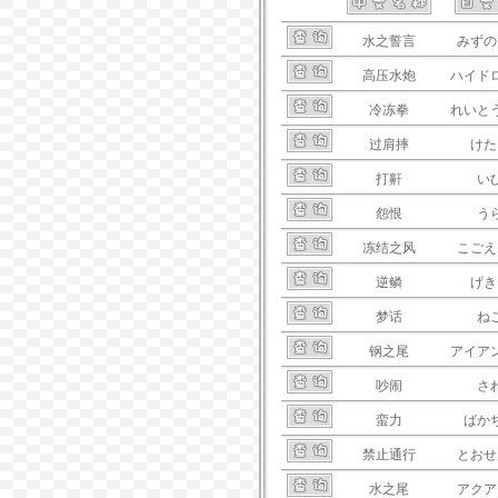
水之誓言
みずの
高压水炮
ハイド
冷冻拳
れいと
过肩摔
けた
打鼾
い
怨恨
う
冻结之风
こごえ
逆鳞
げき
梦话
ね
钢之尾
アイア
吵闹
さ
蛮力
ばか
禁止通行
とおせ
水之尾
アクア