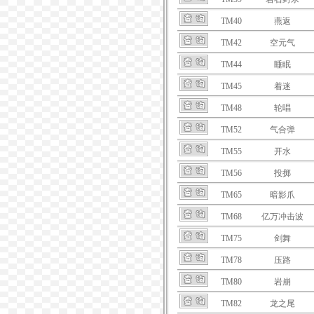
TM40
燕返
TM42
空元气
TM44
睡眠
TM45
着迷
TM48
轮唱
TM52
气合弹
TM55
开水
TM56
投掷
TM65
暗影爪
TM68
亿万冲击波
TM75
剑舞
TM78
压路
TM80
岩崩
TM82
龙之尾