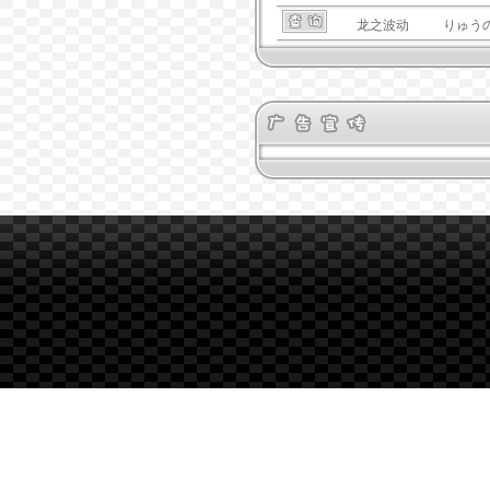
龙之波动
りゅう