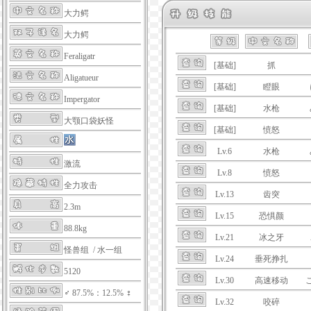
大力鳄
大力鳄
Feraligatr
[基础]
抓
Aligatueur
[基础]
瞪眼
Impergator
[基础]
水枪
大颚口袋妖怪
[基础]
愤怒
Lv.6
水枪
激流
Lv.8
愤怒
全力攻击
Lv.13
齿突
2.3m
Lv.15
恐惧颜
88.8kg
Lv.21
冰之牙
怪兽组 / 水一组
Lv.24
垂死挣扎
5120
Lv.30
高速移动
♂ 87.5%：12.5% ♀
Lv.32
咬碎