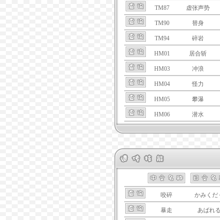
TM87
虚张声势
TM90
替身
TM94
碎岩
HM01
居合斩
HM03
冲浪
HM04
怪力
HM05
攀瀑
HM06
潜水
咬碎
かみくだ
暴走
あばれ