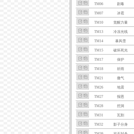
TM06
剧毒
TM07
冰雹
TM10
觉醒力量
TM13
冷冻光线
TM14
暴风雪
TM15
破坏死光
TM17
保护
TM18
祈雨
TM21
撒气
TM26
地震
TM27
报恩
TM28
挖洞
TM31
瓦割
TM32
影子分身
TM39
岩石封杀