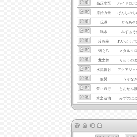
高压水泵
ハイドロポ
原始力量
げんしのち
玩泥
どろあそ
玩水
みずあそ
冷冻拳
れいとうパ
钢之爪
メタルク
龙之舞
りゅうの
水流喷射
アクアジェ
假哭
うそな
禁止通行
とおせん
水之波动
みずのは