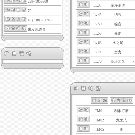
239~1059860
Lv.37
循序渐进
70
Lv.45
切裂
45 (5.88~100%)
Lv.50
噪音
未发现道具
Lv.58
暴走
Lv.63
水之尾
Lv.71
蛮力
Lv.76
高压水泵
TM01
利爪打磨
TM02
龙之爪
TM05
吼