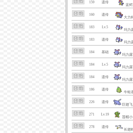
159
遗传
蓝鳄
160
遗传
大力
183
Lv.5
玛力
183
遗传
玛力
184
基础
玛力露
184
Lv.5
玛力露
184
遗传
玛力露
186
遗传
牛蛙
226
遗传
巨翅飞
271
Lv.19
莲帽小
278
遗传
长翅