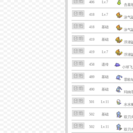
406
Lv.7
含羞
418
Lv.7
泳气
418
基础
泳气
419
基础
浮潜
419
Lv.7
浮潜
458
遗传
小球飞
489
基础
霏欧
490
基础
玛纳
501
Lv.11
水水
502
基础
双刃
502
Lv.11
双刃