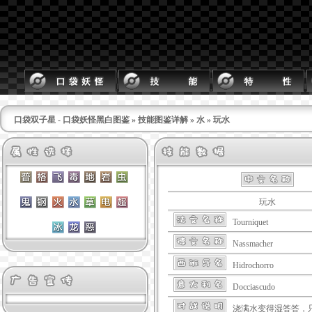
口袋双子星 - 口袋妖怪黑白图鉴
»
技能图鉴详解
»
水
» 玩水
玩水
Tourniquet
Nassmacher
Hidrochorro
Docciascudo
浇满水变得湿答答，