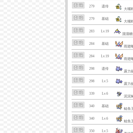
279
遗传
大嘴
279
基础
大嘴
283
Lv.19
溜溜糖
284
基础
雨翅
284
Lv.19
雨翅
298
遗传
露力
298
Lv.5
露力
339
Lv.6
泥泥
340
基础
鲶鱼
340
Lv.6
鲶鱼
350
Lv.5