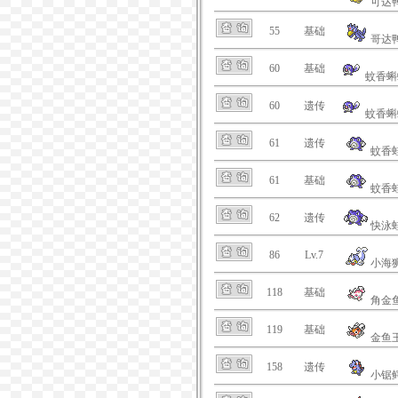
可达
55
基础
哥达
60
基础
蚊香蝌
60
遗传
蚊香蝌
61
遗传
蚊香
61
基础
蚊香
62
遗传
快泳
86
Lv.7
小海
118
基础
角金
119
基础
金鱼
158
遗传
小锯