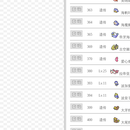
美纳
363
遗传
海豹
364
遗传
海魔
365
遗传
帝牙海
369
遗传
古空棘
370
遗传
爱心
380
Lv.25
拉帝亚
393
Lv.11
波加
394
Lv.11
波皇
399
遗传
大牙
400
遗传
大尾