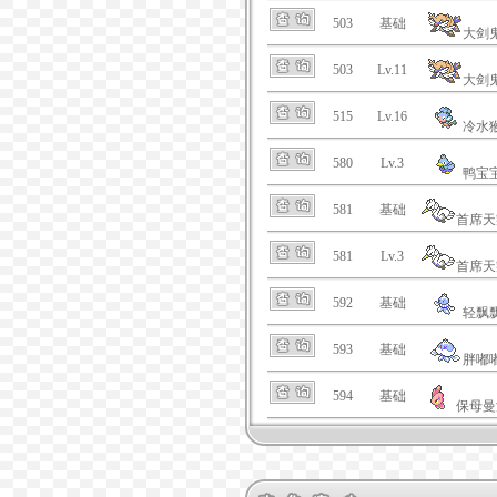
503
基础
大剑
503
Lv.11
大剑
515
Lv.16
冷水
580
Lv.3
鸭宝
581
基础
首席天
581
Lv.3
首席天
592
基础
轻飘
593
基础
胖嘟
594
基础
保母曼