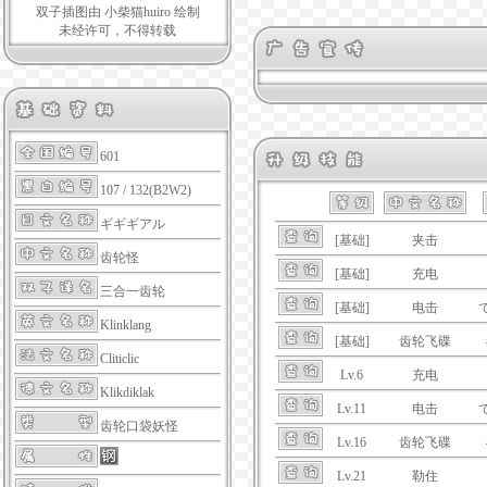
双子插图由 小柴猫huiro 绘制
未经许可，不得转载
601
107 / 132(B2W2)
ギギギアル
[基础]
夹击
齿轮怪
[基础]
充电
三合一齿轮
[基础]
电击
Klinklang
[基础]
齿轮飞碟
Cliticlic
Lv.6
充电
Klikdiklak
Lv.11
电击
齿轮口袋妖怪
Lv.16
齿轮飞碟
Lv.21
勒住