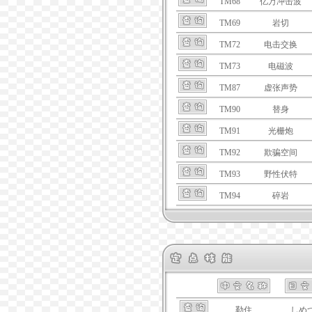
TM68
亿万冲击波
TM69
岩切
TM72
电击交换
TM73
电磁波
TM87
虚张声势
TM90
替身
TM91
光栅炮
TM92
欺骗空间
TM93
野性伏特
TM94
碎岩
勒住
しめ