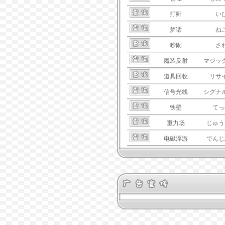
打鼾
い
梦话
ね
吵闹
さ
魔装反射
マジッ
道具回收
リサ
信号光线
シグナ
铁壁
てっ
重力场
じゅう
电磁浮游
でんじ