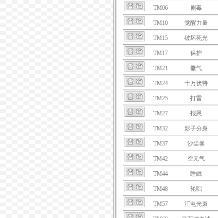
TM06
剧毒
TM10
觉醒力量
TM15
破坏死光
TM17
保护
TM21
撒气
TM24
十万伏特
TM25
打雷
TM27
报恩
TM32
影子分身
TM37
沙尘暴
TM42
空元气
TM44
睡眠
TM48
轮唱
TM57
汇电光束