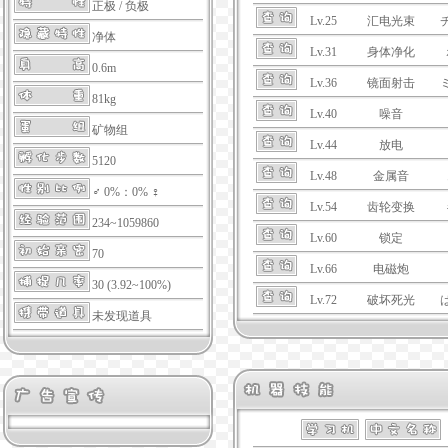
正极
/
负极
Lv.25
汇电光束
净体
Lv.31
身体净化
0.6m
Lv.36
镜面射击
81kg
Lv.40
噪音
矿物组
Lv.44
放电
5120
Lv.48
金属音
♂ 0%：0% ♀
Lv.54
齿轮变换
234~1059860
Lv.60
锁定
70
Lv.66
电磁炮
30 (3.92~100%)
Lv.72
破坏死光
未发现道具