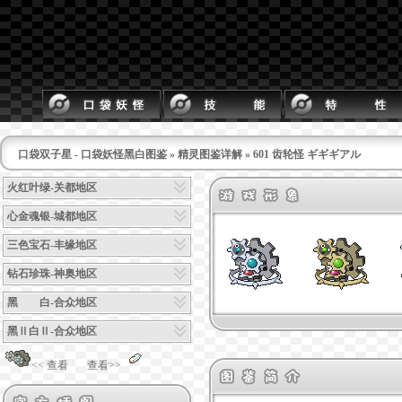
口袋双子星 - 口袋妖怪黑白图鉴
»
精灵图鉴详解
» 601 齿轮怪 ギギギアル
火红叶绿-关都地区
心金魂银-城都地区
三色宝石-丰缘地区
钻石珍珠-神奥地区
黑 白-合众地区
黑Ⅱ白Ⅱ-合众地区
<< 查看
查看>>