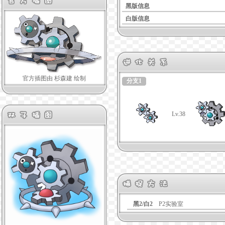
黑版信息
白版信息
官方插图由 杉森建 绘制
分支1
Lv.38
黑2/白2
P2实验室