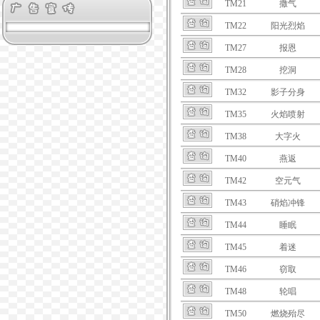
TM21
撒气
TM22
阳光烈焰
TM27
报恩
TM28
挖洞
TM32
影子分身
TM35
火焰喷射
TM38
大字火
TM40
燕返
TM42
空元气
TM43
硝焰冲锋
TM44
睡眠
TM45
着迷
TM46
窃取
TM48
轮唱
TM50
燃烧殆尽