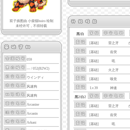
双子插图由 小柴猫huiro 绘制
未经许可，不得转载
黑/白
[基础]
雷之牙
[基础]
齿突
059
[基础]
吼
--- / 052(B2W2)
[基础]
火之牙
ウインディ
[基础]
嗅觉
风速狗
Lv.39
神速
风速狗
黑2/白2
Arcanine
[基础]
雷之牙
Arcanin
[基础]
齿突
Arkani
[基础]
吼