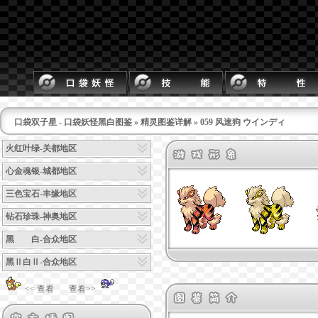
口袋双子星 - 口袋妖怪黑白图鉴
»
精灵图鉴详解
» 059 风速狗 ウインディ
火红叶绿-关都地区
心金魂银-城都地区
三色宝石-丰缘地区
钻石珍珠-神奥地区
黑 白-合众地区
黑Ⅱ白Ⅱ-合众地区
<< 查看
查看>>