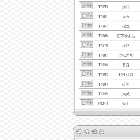
TM59
烧尽
TM61
鬼火
TM67
报仇
TM68
亿万冲击波
TM78
压路
TM87
虚张声势
TM90
替身
TM93
野性伏特
TM94
碎岩
TM95
大喊
HM04
怪力