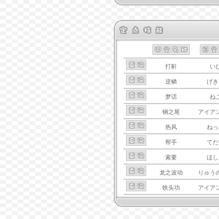
打鼾
い
逆鳞
げき
梦话
ね
钢之尾
アイア
热风
ねっ
帮手
てだ
索要
ほし
龙之波动
りゅう
铁头功
アイア