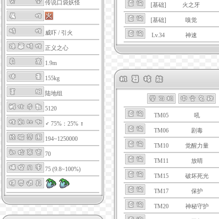
传说口袋妖怪
[基础]
火之牙
[基础]
嗅觉
威吓
/
引火
Lv.34
神速
正义之心
1.9m
155kg
陆地组
5120
TM05
吼
♂ 75%：25% ♀
TM06
剧毒
194~1250000
TM10
觉醒力量
70
TM11
放晴
75 (9.8~100%)
TM15
破坏死光
TM17
保护
TM20
神秘守护