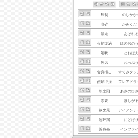
压制
のしかか
咬碎
かみくだ
暴走
あばれ
火焰漩涡
ほのおの
远吠
とおぼ
热风
ねっぷ
舍身撞击
すてみタッ
烈焰冲撞
フレアドラ
朝之阳
あさのひ
索要
ほしが
钢之尾
アイアンテ
连环踢
にどげ
近身拳
インファ