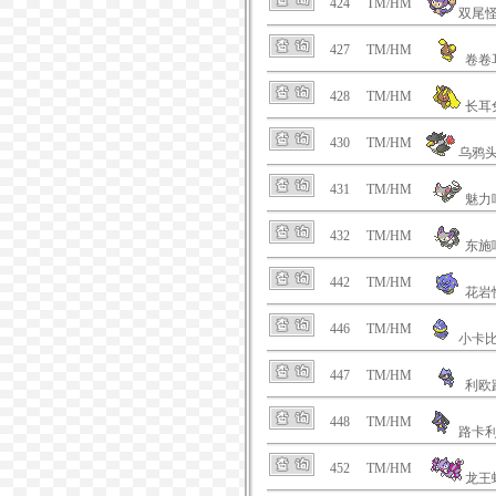
424
TM/HM
双尾
427
TM/HM
卷卷
428
TM/HM
长耳
430
TM/HM
乌鸦
431
TM/HM
魅力
432
TM/HM
东施
442
TM/HM
花岩
446
TM/HM
小卡
447
TM/HM
利欧
448
TM/HM
路卡
452
TM/HM
龙王