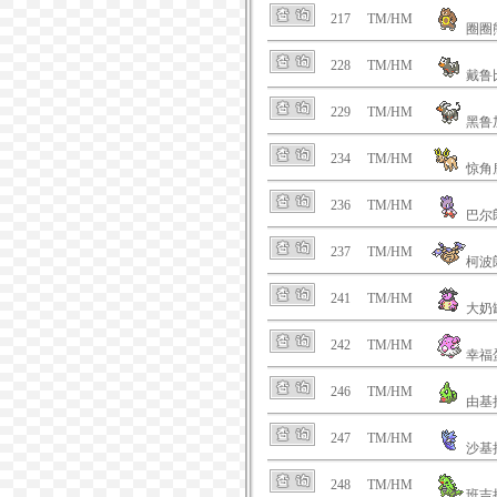
217
TM/HM
圈圈
228
TM/HM
戴鲁
229
TM/HM
黑鲁
234
TM/HM
惊角
236
TM/HM
巴尔
237
TM/HM
柯波
241
TM/HM
大奶
242
TM/HM
幸福
246
TM/HM
由基
247
TM/HM
沙基
248
TM/HM
班吉