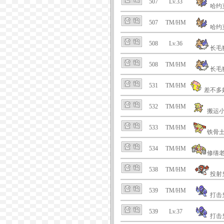
507
Lv.33
哈约
507
TM/HM
哈约
508
Lv.36
长毛
508
TM/HM
长毛
531
TM/HM
差不多
532
TM/HM
搬运
533
TM/HM
铁骨
534
TM/HM
修缮
538
TM/HM
投射
539
TM/HM
打击
539
Lv.37
打击