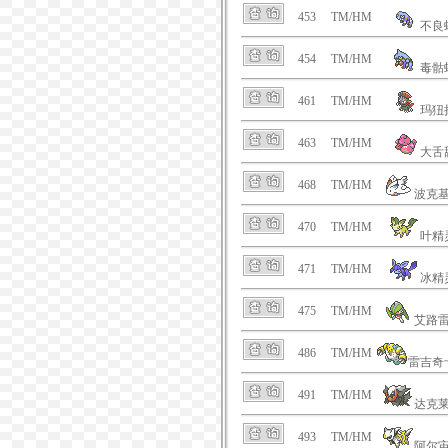
453
TM/HM
不良
454
TM/HM
毒骷
461
TM/HM
玛狃
463
TM/HM
大舌
468
TM/HM
波克
470
TM/HM
叶精
471
TM/HM
冰精
475
TM/HM
艾路
486
TM/HM
雷吉奇
491
TM/HM
达克
493
TM/HM
阿尔