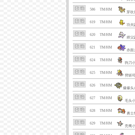
586
TM/HM
芽吹
619
TM/HM
功夫
620
TM/HM
师父
621
TM/HM
赤面
624
TM/HM
驹刀
625
TM/HM
劈斩
626
TM/HM
爆爆头
627
TM/HM
毛头
628
TM/HM
勇士
629
TM/HM
秃鹰