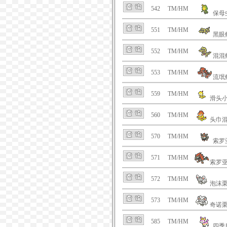
542
TM/HM
保母
551
TM/HM
黑眼
552
TM/HM
混混
553
TM/HM
流氓
559
TM/HM
滑头
560
TM/HM
头巾
570
TM/HM
索罗
571
TM/HM
索罗
572
TM/HM
泡沫
573
TM/HM
奇诺
585
TM/HM
四季