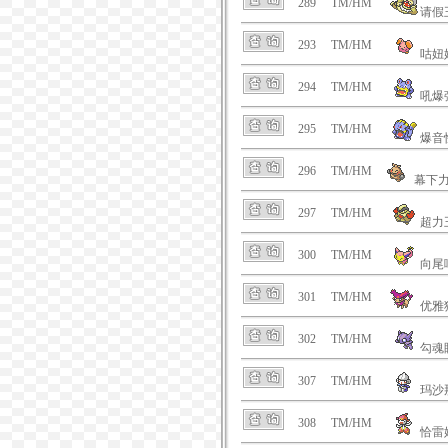
289
TM/HM
请假
293
TM/HM
咕妞
294
TM/HM
吼爆
295
TM/HM
爆音
296
TM/HM
幕下
297
TM/HM
超力
300
TM/HM
向尾
301
TM/HM
优雅
302
TM/HM
勾魂
307
TM/HM
玛沙
308
TM/HM
恰雷