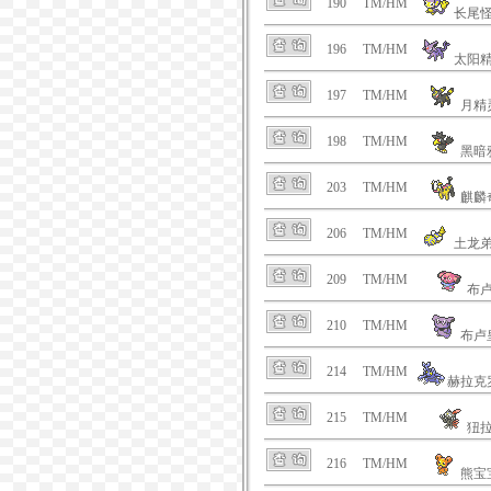
190
TM/HM
长尾
196
TM/HM
太阳
197
TM/HM
月精
198
TM/HM
黑暗
203
TM/HM
麒麟
206
TM/HM
土龙
209
TM/HM
布
210
TM/HM
布卢
214
TM/HM
赫拉克
215
TM/HM
狃
216
TM/HM
熊宝