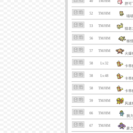
40
TM/HM
胖可
52
TM/HM
喵
53
TM/HM
猫老
56
TM/HM
猴
57
TM/HM
火爆
58
Lv.32
卡蒂
58
Lv.48
卡蒂
58
TM/HM
卡蒂
59
TM/HM
风速
66
TM/HM
腕
67
TM/HM
豪