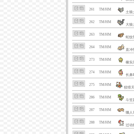
261
TM/HM
土狼
262
TM/HM
大狼
263
TM/HM
蛇纹
264
TM/HM
直冲
273
TM/HM
橡实
274
TM/HM
长鼻
275
TM/HM
狡猾
286
TM/HM
斗笠
287
TM/HM
懒人
288
TM/HM
过动