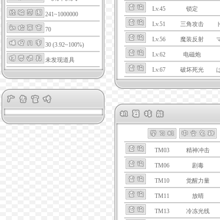
Lv.45
锁定
241~1000000
Lv.51
三角攻击
70
Lv.56
魔装反射
30 (3.92~100%)
Lv.62
电磁炮
未发现道具
Lv.67
破坏死光
TM03
精神冲击
TM06
剧毒
TM10
觉醒力量
TM11
放晴
TM13
冷冻光线