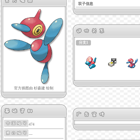
双子信息
分支1
官方插图由 杉森建 绘制
474
---