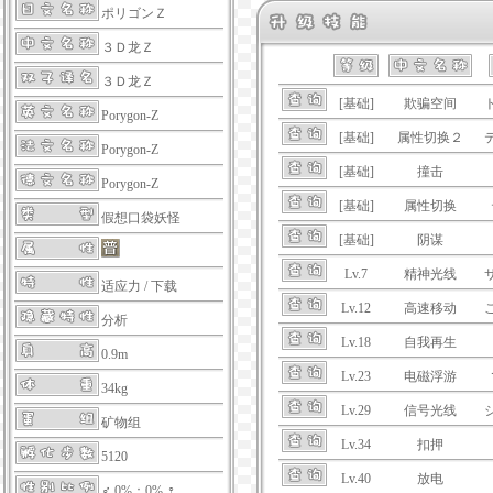
ポリゴンＺ
３Ｄ龙Ｚ
３Ｄ龙Ｚ
[基础]
欺骗空间
Porygon-Z
[基础]
属性切换２
Porygon-Z
[基础]
撞击
Porygon-Z
[基础]
属性切换
假想口袋妖怪
[基础]
阴谋
Lv.7
精神光线
适应力
/
下载
Lv.12
高速移动
分析
Lv.18
自我再生
0.9m
Lv.23
电磁浮游
34kg
Lv.29
信号光线
矿物组
Lv.34
扣押
5120
Lv.40
放电
♂ 0%：0% ♀