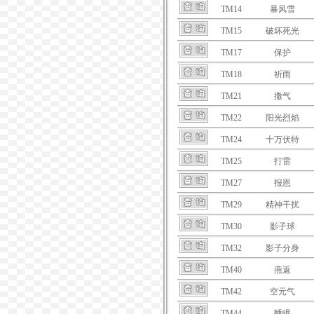
TM14
暴风雪
TM15
破坏死光
TM17
保护
TM18
祈雨
TM21
撒气
TM22
阳光烈焰
TM24
十万伏特
TM25
打雷
TM27
报恩
TM29
精神干扰
TM30
影子球
TM32
影子分身
TM40
燕返
TM42
空元气
TM44
睡眠