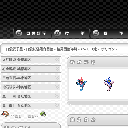
口袋双子星 - 口袋妖怪黑白图鉴
»
精灵图鉴详解
» 474 ３Ｄ龙Ｚ ポリゴンＺ
火红叶绿-关都地区
心金魂银-城都地区
三色宝石-丰缘地区
钻石珍珠-神奥地区
黑 白-合众地区
黑Ⅱ白Ⅱ-合众地区
<< 查看
查看>>