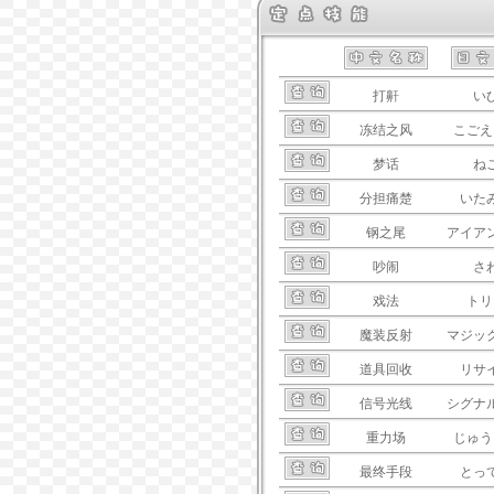
打鼾
い
冻结之风
こごえ
梦话
ね
分担痛楚
いた
钢之尾
アイア
吵闹
さ
戏法
トリ
魔装反射
マジッ
道具回收
リサ
信号光线
シグナ
重力场
じゅう
最终手段
とっ