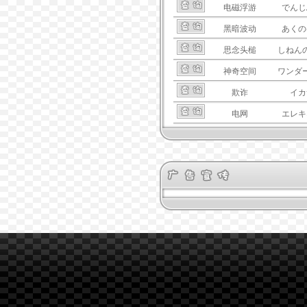
电磁浮游
でんじ
黑暗波动
あくの
思念头槌
しねん
神奇空间
ワンダ
欺诈
イカ
电网
エレキ