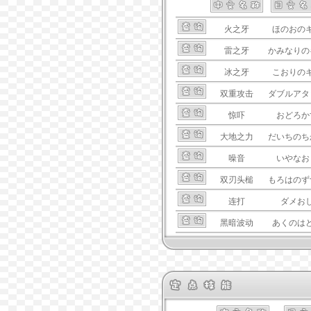
火之牙
ほのおの
雷之牙
かみなりの
冰之牙
こおりの
双重攻击
ダブルアタ
惊吓
おどろか
大地之力
だいちのち
噪音
いやなお
双刃头槌
もろはのず
连打
ダメお
黑暗波动
あくのは