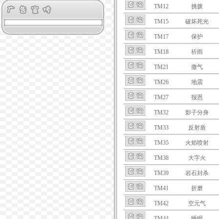
TM12
挑拨
TM15
破坏死光
TM17
保护
TM18
祈雨
TM21
撒气
TM26
地震
TM27
报恩
TM32
影子分身
TM33
反射盾
TM35
火焰喷射
TM38
大字火
TM39
岩石封杀
TM41
折磨
TM42
空元气
TM44
睡眠