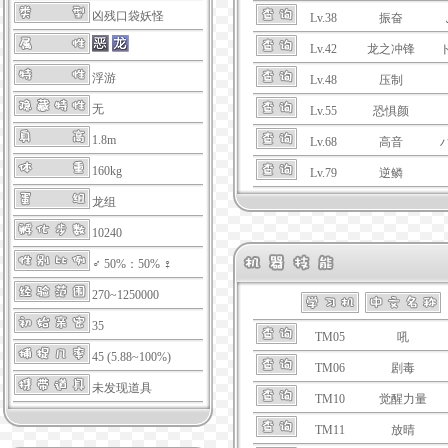
凶残口袋妖怪
Lv.38
振奋
Lv.42
龙之冲锋
浮游
Lv.48
压制
无
Lv.55
恐惧颜
1.8m
Lv.68
高音
160kg
Lv.79
逆鳞
龙组
10240
♂ 50%：50% ♀
270~1250000
35
TM05
吼
45 (5.88~100%)
TM06
剧毒
未发现道具
TM10
觉醒力量
TM11
放晴