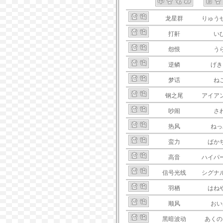
龙星群
りゅう
打鼾
い
怨恨
う
逆鳞
げき
梦话
ね
钢之尾
アイア
吵闹
さ
热风
ねっ
蛮力
ばか
高音
ハイパ
信号光线
シグナ
羽栖
はね
顺风
おい
黑暗波动
あくの