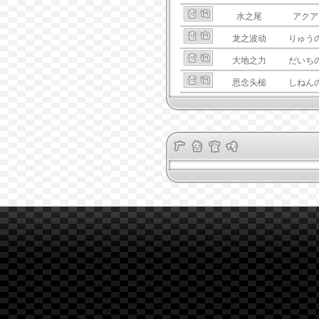
水之尾
アクア
龙之波动
りゅう
大地之力
だいち
思念头槌
しねん