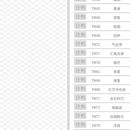
TM45
着迷
TM46
窃取
TM48
轮唱
TM49
回声
TM52
气合弹
TM57
汇电光束
TM59
烧尽
TM62
杂耍
TM66
报复
TM68
亿万冲击波
TM71
岩石利刃
TM73
电磁波
TM77
自我暗示
TM78
压路