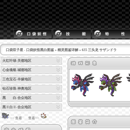
口袋双子星 - 口袋妖怪黑白图鉴
»
精灵图鉴详解
» 635 三头龙 サザンドラ
火红叶绿-关都地区
心金魂银-城都地区
三色宝石-丰缘地区
钻石珍珠-神奥地区
黑 白-合众地区
黑Ⅱ白Ⅱ-合众地区
<< 查看
查看>>