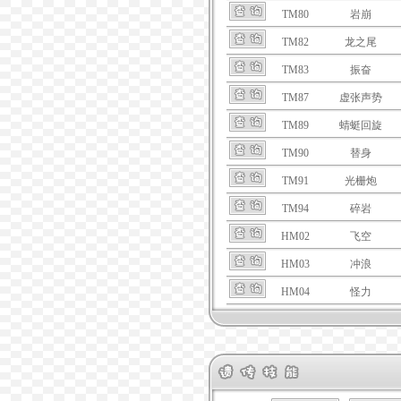
TM80
岩崩
TM82
龙之尾
TM83
振奋
TM87
虚张声势
TM89
蜻蜓回旋
TM90
替身
TM91
光栅炮
TM94
碎岩
HM02
飞空
HM03
冲浪
HM04
怪力