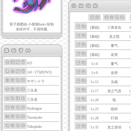
双子插图由 小柴猫huiro 绘制
[基础]
三角攻击
未经许可，不得转载
[基础]
龙之怒
[基础]
蓄气
[基础]
齿突
635
Lv.4
蓄气
141 / 275(B2W2)
Lv.9
齿突
サザンドラ
Lv.12
头槌
三头龙
Lv.17
龙之气息
三头龙
Lv.20
吼
Hydreigon
Lv.25
咬碎
Trioxhydre
Lv.28
打倒
Trikephalo
Lv.32
龙之波动