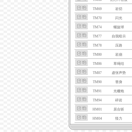
TM69
岩切
TM70
闪光
TM74
螺旋球
TM77
自我暗示
TM78
压路
TM80
岩崩
TM86
草绳结
TM87
虚张声势
TM90
替身
TM91
光栅炮
TM94
碎岩
HM01
居合斩
HM04
怪力