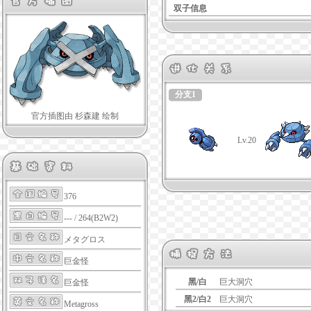
双子信息
分支1
官方插图由 杉森建 绘制
Lv.20
376
--- / 264(B2W2)
メタグロス
巨金怪
黑/白
巨大洞穴
巨金怪
黑2/白2
巨大洞穴
Metagross