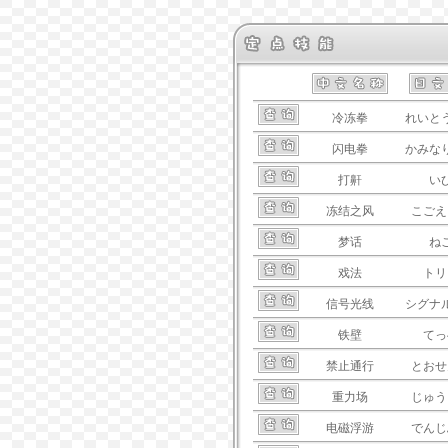
冷冻拳
れいと
闪电拳
かみな
打鼾
い
冻结之风
こごえ
梦话
ね
戏法
トリ
信号光线
シグナ
铁壁
てっ
禁止通行
とおせ
重力场
じゅう
电磁浮游
でんじ