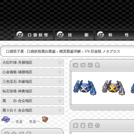
口袋双子星 - 口袋妖怪黑白图鉴
»
精灵图鉴详解
» 376 巨金怪 メタグロス
火红叶绿-关都地区
心金魂银-城都地区
三色宝石-丰缘地区
钻石珍珠-神奥地区
黑 白-合众地区
黑Ⅱ白Ⅱ-合众地区
<< 查看
查看>>