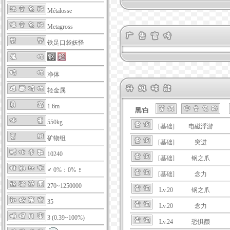
Métalosse
Metagross
铁足口袋妖怪
净体
轻金属
1.6m
黑/白
550kg
[基础]
电磁浮游
矿物组
[基础]
突进
10240
[基础]
钢之爪
♂ 0%：0% ♀
[基础]
念力
270~1250000
Lv.20
钢之爪
35
Lv.20
念力
3 (0.39~100%)
Lv.24
恐惧颜