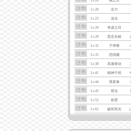
Lv.20
钢之爪
Lv.20
念力
Lv.23
追击
Lv.26
奇迹之目
Lv.29
思念头槌
Lv.32
子弹拳
Lv.35
恐惧颜
Lv.38
高速移动
Lv.41
精神干扰
Lv.44
彗星拳
Lv.45
臂击
Lv.53
铁壁
Lv.62
破坏死光