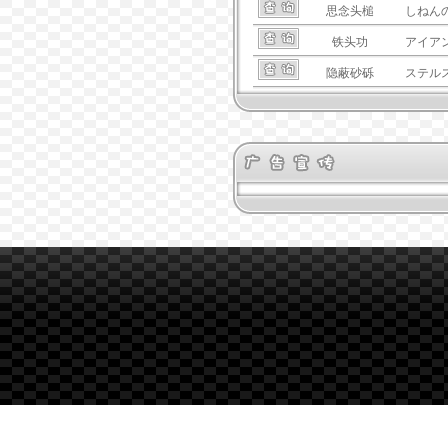
思念头槌
しねん
铁头功
アイア
隐蔽砂砾
ステル