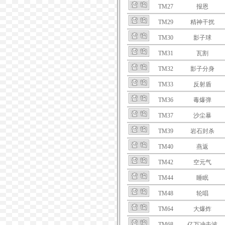
TM27
报恩
TM29
精神干扰
TM30
影子球
TM31
瓦割
TM32
影子分身
TM33
反射盾
TM36
毒爆弹
TM37
沙尘暴
TM39
岩石封杀
TM40
燕返
TM42
空元气
TM44
睡眠
TM48
轮唱
TM64
大爆炸
TM68
亿万冲击波