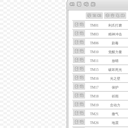
TM01
利爪打磨
TM03
精神冲击
TM06
剧毒
TM10
觉醒力量
TM11
放晴
TM15
破坏死光
TM16
光之壁
TM17
保护
TM18
祈雨
TM19
念动力
TM21
撒气
TM26
地震