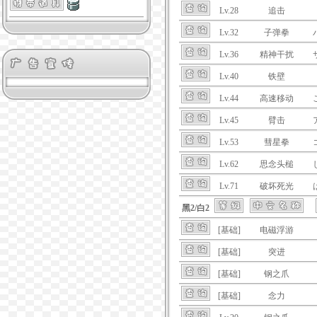
Lv.28
追击
Lv.32
子弹拳
Lv.36
精神干扰
Lv.40
铁壁
Lv.44
高速移动
Lv.45
臂击
Lv.53
彗星拳
Lv.62
思念头槌
Lv.71
破坏死光
黑2/白2
[基础]
电磁浮游
[基础]
突进
[基础]
钢之爪
[基础]
念力