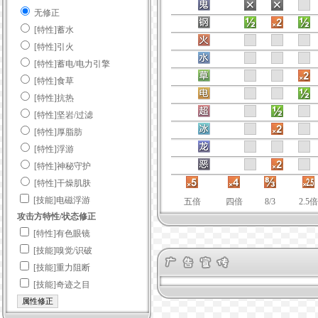
无修正
[特性]蓄水
[特性]引火
[特性]蓄电/电力引擎
[特性]食草
[特性]抗热
[特性]坚岩/过滤
[特性]厚脂肪
[特性]浮游
[特性]神秘守护
[特性]干燥肌肤
[技能]电磁浮游
五倍
四倍
8/3
2.5倍
攻击方特性/状态修正
[特性]有色眼镜
[技能]嗅觉/识破
[技能]重力阻断
[技能]奇迹之目