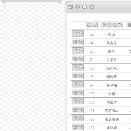
63
凯西
64
勇吉拉
65
胡地
79
呆呆兽
80
呆河马
96
素利普
97
素利拍
102
蛋蛋
103
椰蛋树
121
宝石海星
122
吸盘魔偶
124
迷唇姐