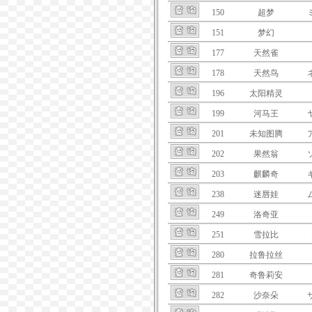
150
超梦
151
梦幻
177
天然雀
178
天然鸟
196
太阳精灵
199
河马王
201
未知图腾
202
果然翁
203
麒麟奇
238
迷唇娃
249
洛奇亚
251
雪拉比
280
拉鲁拉丝
281
奇鲁莉安
282
沙奈朵