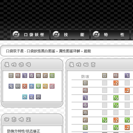
口袋双子星 - 口袋妖怪黑白图鉴
»
属性图鉴详解
» 超能
防\攻
防御方特性/状态修正