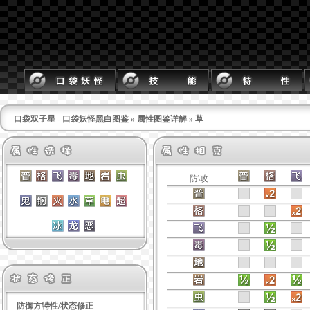
口袋双子星 - 口袋妖怪黑白图鉴
»
属性图鉴详解
» 草
防\攻
防御方特性/状态修正