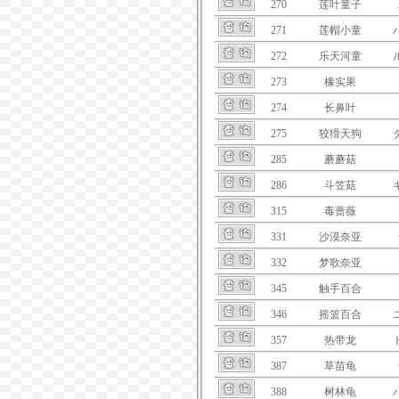
270
莲叶童子
271
莲帽小童
272
乐天河童
273
橡实果
274
长鼻叶
275
狡猾天狗
285
蘑蘑菇
286
斗笠菇
315
毒蔷薇
331
沙漠奈亚
332
梦歌奈亚
345
触手百合
346
摇篮百合
357
热带龙
387
草苗龟
388
树林龟