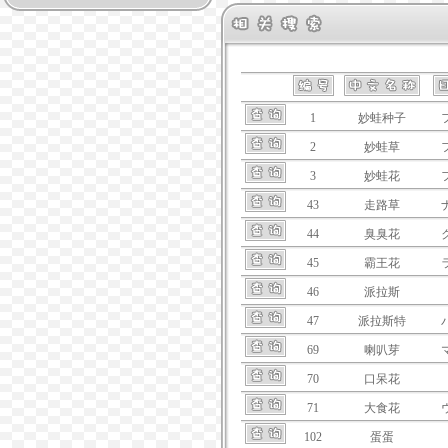
1
妙蛙种子
2
妙蛙草
3
妙蛙花
43
走路草
44
臭臭花
45
霸王花
46
派拉斯
47
派拉斯特
69
喇叭芽
70
口呆花
71
大食花
102
蛋蛋