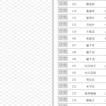
103
椰蛋树
114
蔓藤怪
152
菊草叶
153
月桂叶
154
大菊花
182
美丽花
187
毽子草
188
毽子花
189
毽子绵
191
向日种子
192
向日花怪
251
雪拉比
252
木守宫
253
森林蜥蜴
254
蜥蜴王