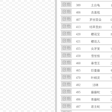
389
土台龟
406
含羞苞
407
罗丝雷朵
413
结草贵妇
420
樱花宝
421
樱花儿
455
尖牙笼
459
雪笠怪
460
暴雪王
465
巨蔓藤
470
叶精灵
492
洁咪
495
藤藤蛇
496
青藤蛇
497
君主蛇