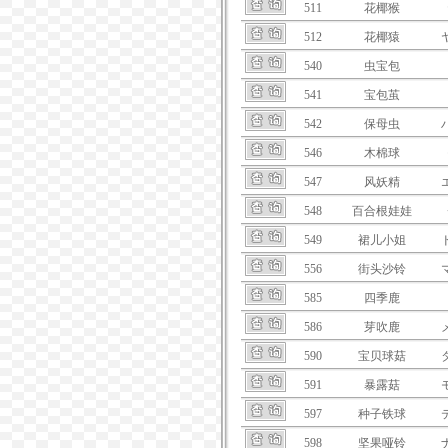
511
花椰猴
512
花椰猿
540
虫宝包
541
宝包茧
542
保母虫
546
木棉球
547
风妖精
548
百合根娃娃
549
裙儿小姐
556
街头沙铃
585
四季鹿
586
芽吹鹿
590
宝贝球菇
591
暴露菇
597
种子铁球
598
坚果哑铃