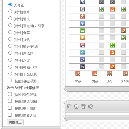
无修正
[特性]蓄水
[特性]引火
[特性]蓄电/电力引擎
[特性]食草
[特性]抗热
[特性]坚岩/过滤
[特性]厚脂肪
[特性]浮游
[特性]神秘守护
[特性]干燥肌肤
[技能]电磁浮游
五倍
四倍
8/3
2.5倍
攻击方特性/状态修正
[特性]有色眼镜
[技能]嗅觉/识破
[技能]重力阻断
[技能]奇迹之目