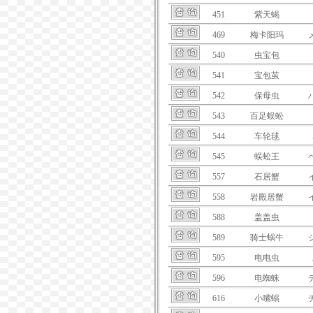
451
紫天蝎
469
梅卡阳玛
540
虫宝包
541
宝包茧
542
保母虫
543
百足蜈蚣
544
车轮毬
545
蜈蚣王
557
石居蟹
558
岩殿居蟹
588
盖盖虫
589
骑士蜗牛
595
电电虫
596
电蜘蛛
616
小嘴蜗