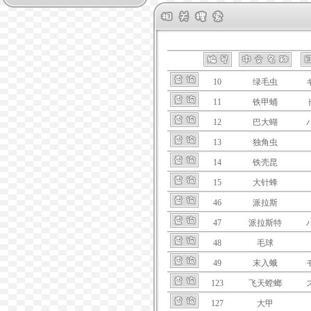
10
绿毛虫
11
铁甲蛹
12
巴大蝴
13
独角虫
14
铁壳昆
15
大针蜂
46
派拉斯
47
派拉斯特
48
毛球
49
末入蛾
123
飞天螳螂
127
大甲