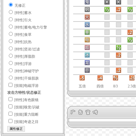
无修正
[特性]蓄水
[特性]引火
[特性]蓄电/电力引擎
[特性]食草
[特性]抗热
[特性]坚岩/过滤
[特性]厚脂肪
[特性]浮游
[特性]神秘守护
[特性]干燥肌肤
[技能]电磁浮游
五倍
四倍
8/3
2.5倍
攻击方特性/状态修正
[特性]有色眼镜
[技能]嗅觉/识破
[技能]重力阻断
[技能]奇迹之目