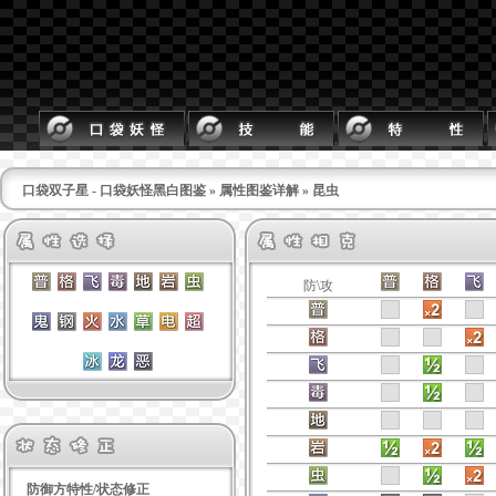
口袋双子星 - 口袋妖怪黑白图鉴
»
属性图鉴详解
» 昆虫
防\攻
防御方特性/状态修正