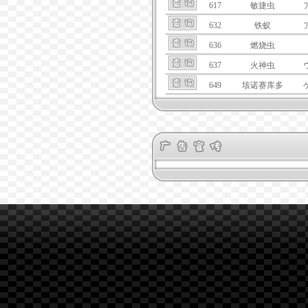
617
敏捷虫
632
铁蚁
636
燃烧虫
637
火神虫
649
垓诺赛库多