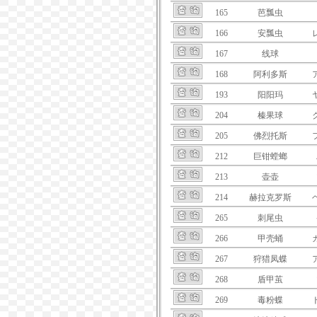
165
芭瓢虫
166
安瓢虫
167
线球
168
阿利多斯
193
阳阳玛
204
榛果球
205
佛烈托斯
212
巨钳螳螂
213
壶壶
214
赫拉克罗斯
265
刺尾虫
266
甲壳蛹
267
狩猎凤蝶
268
盾甲茧
269
毒粉蝶