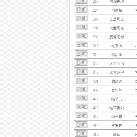
283
溜溜糖球
284
雨翅蛾
290
土居忍士
291
铁面忍者
292
脱壳忍者
313
电萤虫
314
甜甜萤
347
太古羽虫
348
太古盔甲
401
圆法师
402
音箱蟀
412
结草儿
413
结草贵妇
414
绅士蛾
415
三蜜蜂
416
蜂后