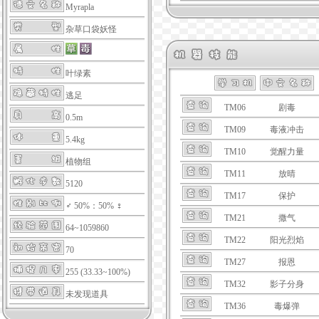
Myrapla
杂草口袋妖怪
叶绿素
逃足
TM06
剧毒
0.5m
TM09
毒液冲击
5.4kg
TM10
觉醒力量
植物组
TM11
放晴
5120
TM17
保护
♂ 50%：50% ♀
TM21
撒气
64~1059860
TM22
阳光烈焰
70
TM27
报恩
255 (33.33~100%)
TM32
影子分身
未发现道具
TM36
毒爆弹