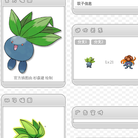
双子信息
分支1
分支2
Lv.21
官方插图由 杉森建 绘制