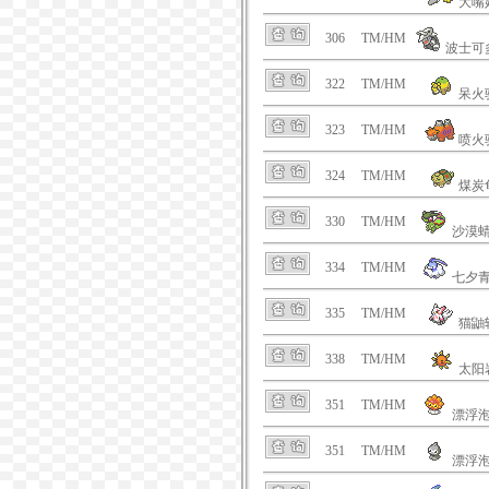
大嘴
306
TM/HM
波士可
322
TM/HM
呆火
323
TM/HM
喷火
324
TM/HM
煤炭
330
TM/HM
沙漠
334
TM/HM
七夕
335
TM/HM
猫鼬
338
TM/HM
太阳
351
TM/HM
漂浮
351
TM/HM
漂浮