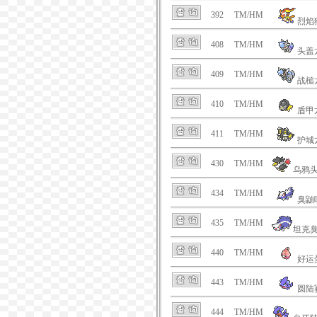
392
TM/HM
烈焰
408
TM/HM
头盖
409
TM/HM
战槌
410
TM/HM
盾甲
411
TM/HM
护城
430
TM/HM
乌鸦
434
TM/HM
臭鼬
435
TM/HM
坦克
440
TM/HM
好运
443
TM/HM
圆陆
444
TM/HM