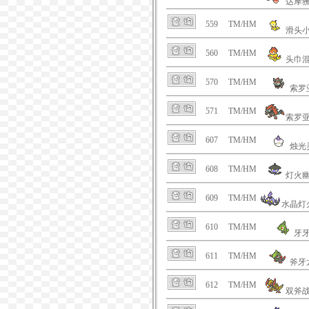
达摩
559
TM/HM
滑头
560
TM/HM
头巾
570
TM/HM
索罗
571
TM/HM
索罗
607
TM/HM
烛光
608
TM/HM
灯火
609
TM/HM
水晶灯
610
TM/HM
牙
611
TM/HM
斧牙
612
TM/HM
双斧