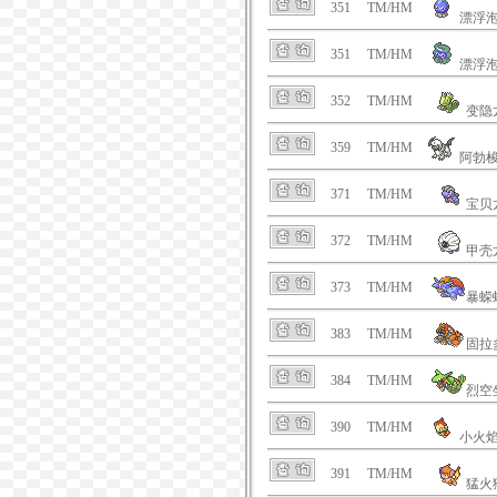
351
TM/HM
漂浮
351
TM/HM
漂浮
352
TM/HM
变隐
359
TM/HM
阿勃
371
TM/HM
宝贝
372
TM/HM
甲壳
373
TM/HM
暴蝾
383
TM/HM
固拉
384
TM/HM
烈空
390
TM/HM
小火
391
TM/HM
猛火