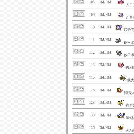
108
TM/HM
大舌
109
TM/HM
瓦斯
110
TM/HM
双弹
111
TM/HM
铁甲
112
TM/HM
铁甲
113
TM/HM
吉利
115
TM/HM
袋
126
TM/HM
鸭嘴
128
TM/HM
肯泰
130
TM/HM
暴鲤
136
TM/HM
火精