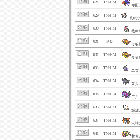
621
TM/HM
赤面
629
TM/HM
秃鹰
630
TM/HM
秃鹰
631
基础
食蚁
631
TM/HM
食蚁
633
TM/HM
单首
634
TM/HM
双头
635
TM/HM
三头
636
TM/HM
燃烧
637
TM/HM
火神
641
TM/HM
龙卷