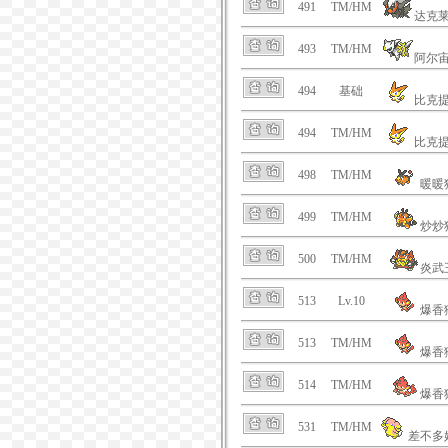
491
TM/HM
达克
493
TM/HM
阿尔
494
基础
比克
494
TM/HM
比克
498
TM/HM
暖暖
499
TM/HM
炒炒
500
TM/HM
炎武
513
Lv.10
爆香
513
TM/HM
爆香
514
TM/HM
爆香
531
TM/HM
差不多