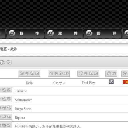
邪恶
» 欺诈
欺诈
イカサマ
Foul Play
Tricherie
Schmarotzer
Juego Sucio
Ripicca
利用对手的能力，对手的攻击越高伤害越大。