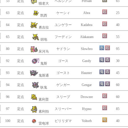
53
定点
ペルシアン
Persian
65
猫老大
63
定点
ケーシィ
Abra
25
凯西
64
定点
ユンゲラー
Kadabra
40
勇吉拉
65
定点
フーディン
Alakazam
55
胡地
80
定点
ヤドラン
Slowbro
95
呆河马
92
定点
ゴース
Gastly
30
鬼斯
93
定点
ゴースト
Haunter
45
鬼斯通
94
定点
ゲンガー
Gengar
60
耿鬼
96
定点
スリープ
Drowzee
60
素利普
97
定点
スリーパー
Hypno
85
素利拍
100
定点
ビリリダマ
Voltorb
40
雷电球