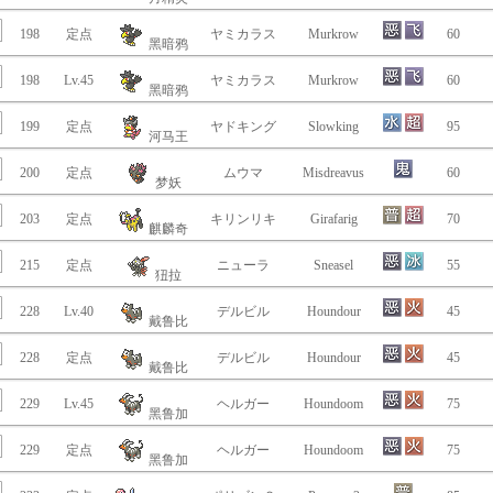
198
定点
ヤミカラス
Murkrow
60
黑暗鸦
198
Lv.45
ヤミカラス
Murkrow
60
黑暗鸦
199
定点
ヤドキング
Slowking
95
河马王
200
定点
ムウマ
Misdreavus
60
梦妖
203
定点
キリンリキ
Girafarig
70
麒麟奇
215
定点
ニューラ
Sneasel
55
狃拉
228
Lv.40
デルビル
Houndour
45
戴鲁比
228
定点
デルビル
Houndour
45
戴鲁比
229
Lv.45
ヘルガー
Houndoom
75
黑鲁加
229
定点
ヘルガー
Houndoom
75
黑鲁加