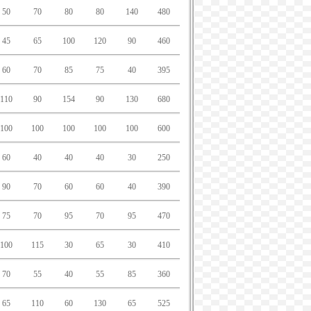
50
70
80
80
140
480
45
65
100
120
90
460
60
70
85
75
40
395
110
90
154
90
130
680
100
100
100
100
100
600
60
40
40
40
30
250
90
70
60
60
40
390
75
70
95
70
95
470
100
115
30
65
30
410
70
55
40
55
85
360
65
110
60
130
65
525