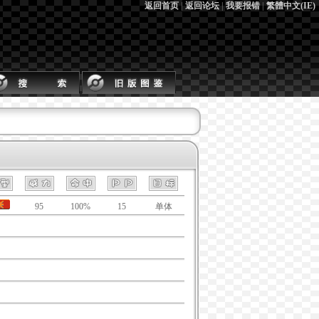
返回首页
|
返回论坛
|
我要报错
|
繁體中文(IE)
95
100%
15
单体