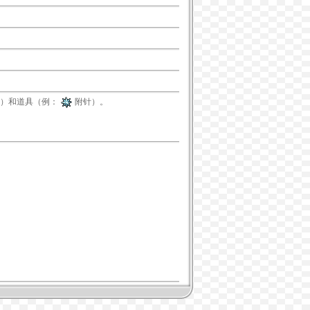
）和道具（例：
附针
）。