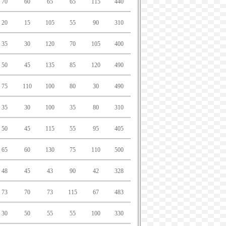
70
60
65
65
115
440
20
15
105
55
90
310
35
30
120
70
105
400
50
45
135
85
120
490
75
110
100
80
30
490
35
30
100
35
80
310
50
45
115
55
95
405
65
60
130
75
110
500
48
45
43
90
42
328
73
70
73
115
67
483
30
50
55
55
100
330