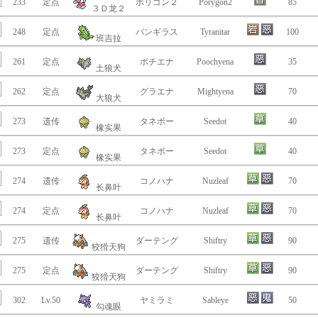
233
定点
ポリゴン２
Porygon2
85
３Ｄ龙２
248
定点
バンギラス
Tyranitar
100
班吉拉
261
定点
ポチエナ
Poochyena
35
土狼犬
262
定点
グラエナ
Mightyena
70
大狼犬
273
遗传
タネボー
Seedot
40
橡实果
273
定点
タネボー
Seedot
40
橡实果
274
遗传
コノハナ
Nuzleaf
70
长鼻叶
274
定点
コノハナ
Nuzleaf
70
长鼻叶
275
遗传
ダーテング
Shiftry
90
狡猾天狗
275
定点
ダーテング
Shiftry
90
狡猾天狗
302
Lv.50
ヤミラミ
Sableye
50
勾魂眼