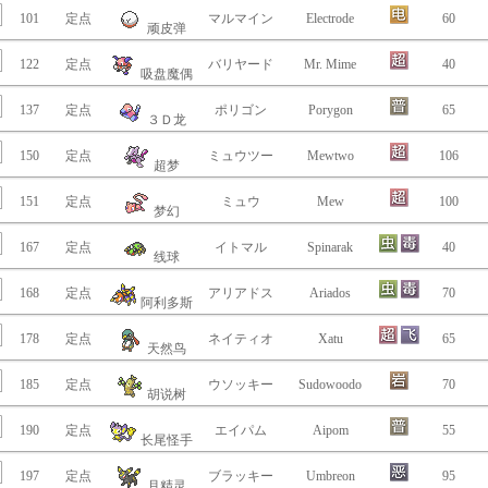
101
定点
マルマイン
Electrode
60
顽皮弹
122
定点
バリヤード
Mr. Mime
40
吸盘魔偶
137
定点
ポリゴン
Porygon
65
３Ｄ龙
150
定点
ミュウツー
Mewtwo
106
超梦
151
定点
ミュウ
Mew
100
梦幻
167
定点
イトマル
Spinarak
40
线球
168
定点
アリアドス
Ariados
70
阿利多斯
178
定点
ネイティオ
Xatu
65
天然鸟
185
定点
ウソッキー
Sudowoodo
70
胡说树
190
定点
エイパム
Aipom
55
长尾怪手
197
定点
ブラッキー
Umbreon
95
月精灵