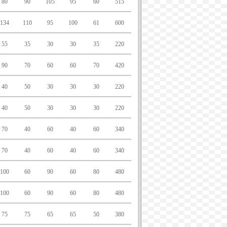
80
90
105
95
60
515
134
110
95
100
61
600
55
35
30
30
35
220
90
70
60
60
70
420
40
50
30
30
30
220
40
50
30
30
30
220
70
40
60
40
60
340
70
40
60
40
60
340
100
60
90
60
80
480
100
60
90
60
80
480
75
75
65
65
50
380