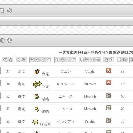
一共搜索到 104 条不同条件可习得 欺诈 的口袋
37
定点
ロコン
Vulpix
38
六尾
38
定点
キュウコン
Ninetales
73
九尾
52
遗传
ニャース
Meowth
40
喵喵
52
定点
ニャース
Meowth
40
喵喵
53
遗传
ペルシアン
Persian
65
猫老大