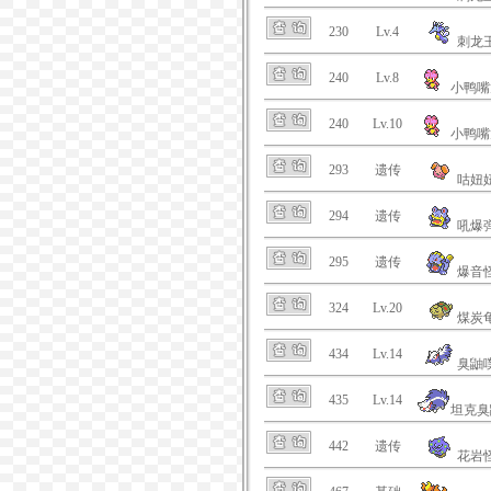
230
Lv.4
刺龙
240
Lv.8
小鸭嘴
240
Lv.10
小鸭嘴
293
遗传
咕妞
294
遗传
吼爆
295
遗传
爆音
324
Lv.20
煤炭
434
Lv.14
臭鼬
435
Lv.14
坦克臭
442
遗传
花岩