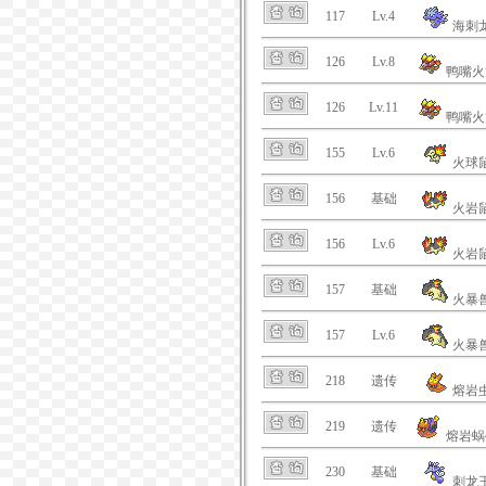
117
Lv.4
海刺
126
Lv.8
鸭嘴火
126
Lv.11
鸭嘴火
155
Lv.6
火球
156
基础
火岩
156
Lv.6
火岩
157
基础
火暴
157
Lv.6
火暴
218
遗传
熔岩
219
遗传
熔岩蜗
230
基础
刺龙