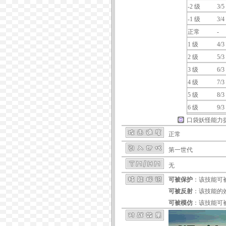
-2 级
3/5
-1 级
3/4
正常
-
1 级
4/3
2 级
5/3
3 级
6/3
4 级
7/3
5 级
8/3
6 级
9/3
口袋妖怪能力
正常
第一世代
无
可被保护
：该技能可
可被反射
：该技能的
可被模仿
：该技能可