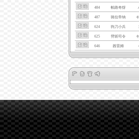
484
帕路奇犽
487
骑拉帝纳
624
驹刀小兵
625
劈斩司令
646
酋雷姆