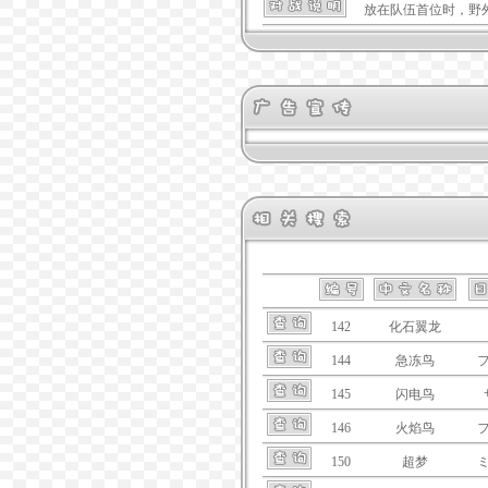
放在队伍首位时，野
142
化石翼龙
144
急冻鸟
145
闪电鸟
146
火焰鸟
150
超梦