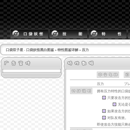
口袋双子星 - 口袋妖怪黑白图鉴
»
特性图鉴详解
» 压力
压力
プ
拥有
压力
特性的口袋
只要攻击方的
无论是
如果攻击方的
对队友有效。
即使攻击方技能只剩余