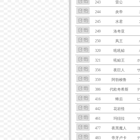
243
雷公
244
炎帝
245
水君
249
洛奇亚
250
凤王
320
吼吼鲸
321
吼鲸王
356
夜巨人
359
阿勃梭鲁
386
代欧奇希斯
416
蜂后
442
花岩怪
461
玛狃拉
477
夜黑魔人
483
帝牙卢卡