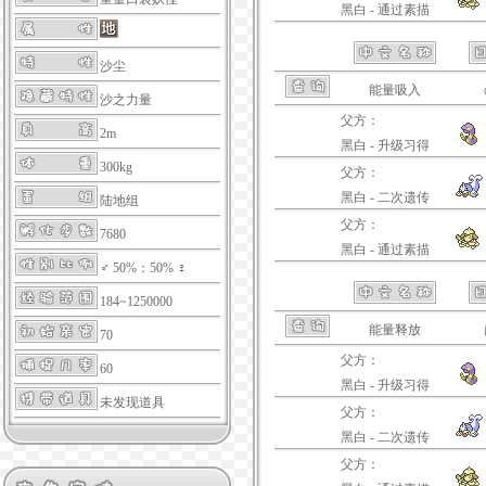
黑白 - 通过素描
沙尘
能量吸入
沙之力量
父方：
2m
黑白 - 升级习得
300kg
父方：
黑白 - 二次遗传
陆地组
父方：
7680
黑白 - 通过素描
♂ 50%：50% ♀
184~1250000
能量释放
70
父方：
60
黑白 - 升级习得
未发现道具
父方：
黑白 - 二次遗传
父方：