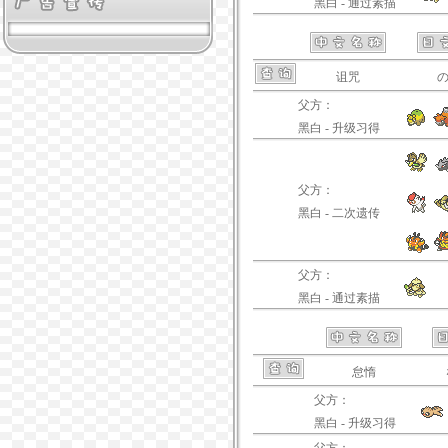
黑白 - 通过素描
诅咒
父方：
黑白 - 升级习得
父方：
黑白 - 二次遗传
父方：
黑白 - 通过素描
怠惰
父方：
黑白 - 升级习得