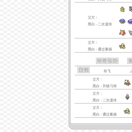
父方：
黑白 - 二次遗传
父方：
黑白 - 通过素描
吹飞
父方：
黑白 - 升级习得
父方：
黑白 - 二次遗传
父方：
黑白 - 通过素描