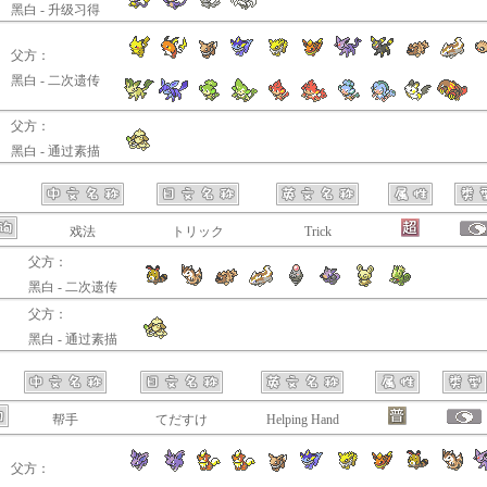
黑白 - 升级习得
父方：
黑白 - 二次遗传
父方：
黑白 - 通过素描
戏法
トリック
Trick
父方：
黑白 - 二次遗传
父方：
黑白 - 通过素描
帮手
てだすけ
Helping Hand
父方：