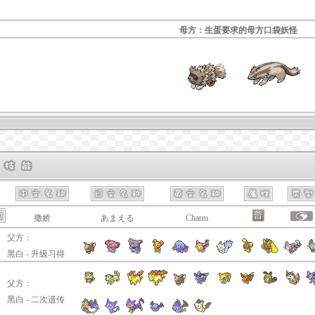
母方：生蛋要求的母方口袋妖怪
撒娇
あまえる
Charm
父方：
黑白 - 升级习得
父方：
黑白 - 二次遗传