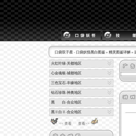
口袋双子星 - 口袋妖怪黑白图鉴
»
精灵图鉴详解
»
火红叶绿-关都地区
心金魂银-城都地区
三色宝石-丰缘地区
钻石珍珠-神奥地区
黑 白-合众地区
黑Ⅱ白Ⅱ-合众地区
<< 查看
查看>>