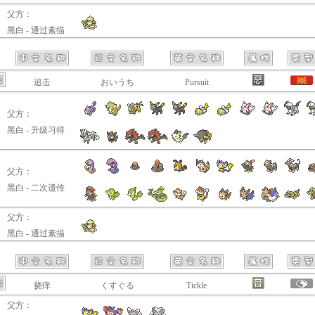
父方：
黑白 - 通过素描
追击
おいうち
Pursuit
父方：
黑白 - 升级习得
父方：
黑白 - 二次遗传
父方：
黑白 - 通过素描
挠痒
くすぐる
Tickle
父方：