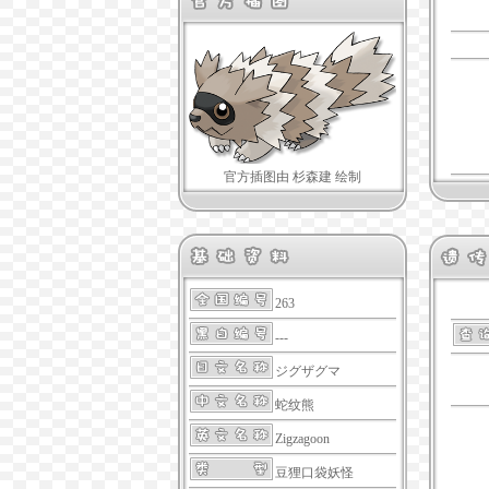
官方插图由 杉森建 绘制
263
---
ジグザグマ
蛇纹熊
Zigzagoon
豆狸口袋妖怪