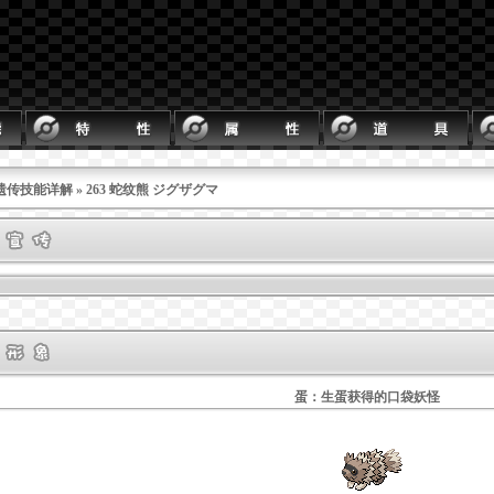
遗传技能详解
» 263 蛇纹熊 ジグザグマ
蛋：生蛋获得的口袋妖怪