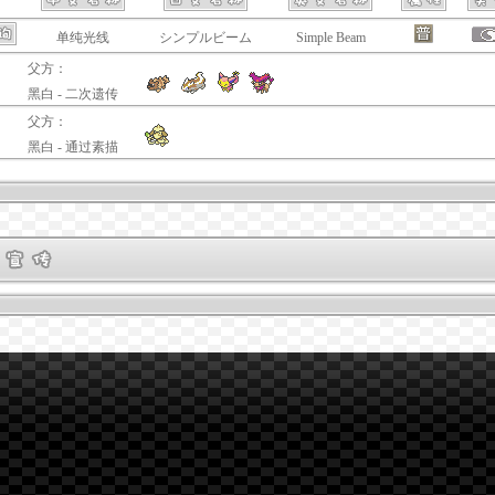
单纯光线
シンプルビーム
Simple Beam
父方：
黑白 - 二次遗传
父方：
黑白 - 通过素描