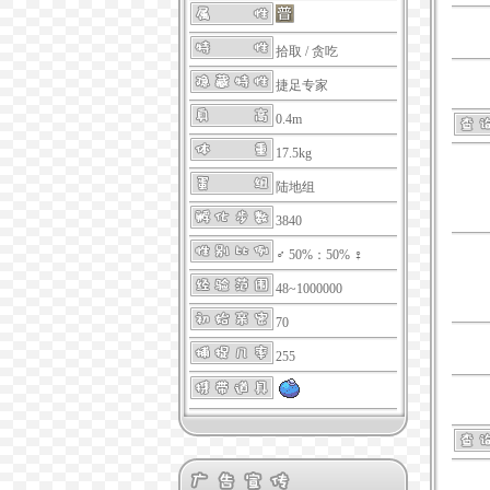
拾取
/
贪吃
捷足专家
0.4m
17.5kg
陆地组
3840
♂ 50%：50% ♀
48~1000000
70
255