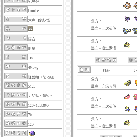
吼爆弹
Loudred
大声口袋妖怪
父方：
黑白 - 二次遗传
隔音
父方：
黑白 - 通过素描
胆量
1m
40.5kg
打鼾
怪兽组 / 陆地组
父方：
黑白 - 升级习得
5120
♂ 50%：50% ♀
父方：
126~1059860
黑白 - 二次遗传
70
父方：
120
黑白 - 通过素描