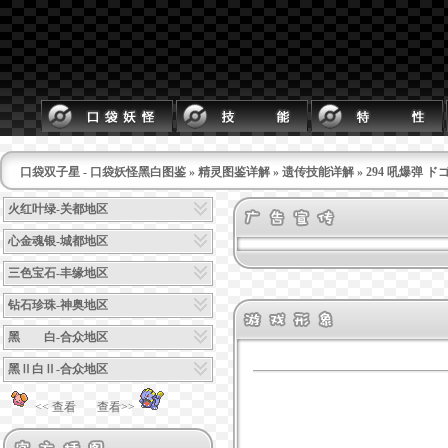
口袋双子星 - 口袋妖怪黑白图鉴
»
精灵图鉴详解
»
遗传技能详解
» 294 吼爆弹 
火红叶绿-关都地区
心金魂银-城都地区
三色宝石-丰缘地区
钻石珍珠-神奥地区
黑 白-合众地区
黑Ⅱ白Ⅱ-合众地区
<< 查看
查看>>