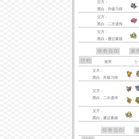
父方：
黑白 - 升级习得
父方：
黑白 - 二次遗传
父方：
黑白 - 通过素描
假哭
う
父方：
黑白 - 升级习得
父方：
黑白 - 二次遗传
父方：
黑白 - 通过素描