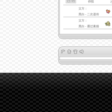
仰投
父方：
黑白 - 二次遗传
父方：
黑白 - 通过素描