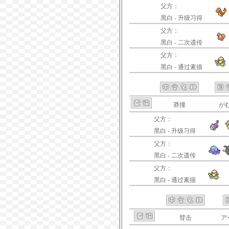
父方：
黑白 - 升级习得
父方：
黑白 - 二次遗传
父方：
黑白 - 通过素描
莽撞
が
父方：
黑白 - 升级习得
父方：
黑白 - 二次遗传
父方：
黑白 - 通过素描
臂击
ア