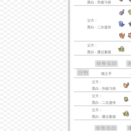
黑白 - 升级习得
父方：
黑白 - 二次遗传
父方：
黑白 - 通过素描
猫之手
父方：
黑白 - 升级习得
父方：
黑白 - 二次遗传
父方：
黑白 - 通过素描