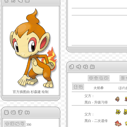
火焰拳
ほの
官方插图由 杉森建 绘制
父方：
黑白 - 升级习得
父方：
黑白 - 二次遗传
390