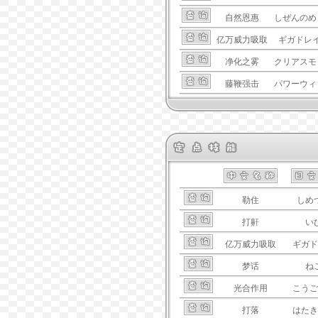
自然恩惠
しぜんのめ
亿万威力吸取
ギガドレ
净化之雾
クリアスモ
藤鞭强击
パワーウィ
勒住
しめ
打鼾
い
亿万威力吸取
ギガド
梦话
ね
光合作用
こうご
打落
はたき