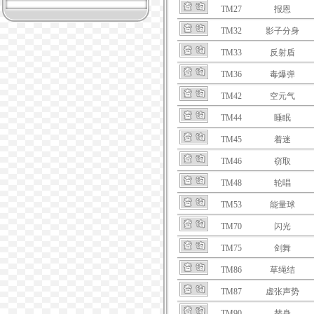
TM27
报恩
TM32
影子分身
TM33
反射盾
TM36
毒爆弹
TM42
空元气
TM44
睡眠
TM45
着迷
TM46
窃取
TM48
轮唱
TM53
能量球
TM70
闪光
TM75
剑舞
TM86
草绳结
TM87
虚张声势
TM90
替身