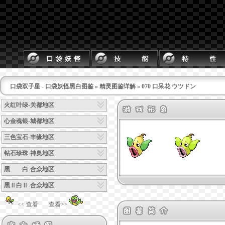
口袋双子星 - 口袋妖怪黑白图鉴
»
精灵图鉴详解
» 070 口呆花 ウツドン
火红叶绿-关都地区
心金魂银-城都地区
三色宝石-丰缘地区
钻石珍珠-神奥地区
黑 白-合众地区
黑Ⅱ白Ⅱ-合众地区
<< 查看
查看>>