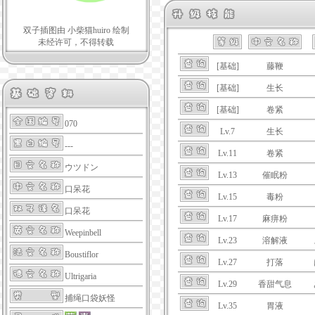
双子插图由 小柴猫huiro 绘制
未经许可，不得转载
[基础]
藤鞭
[基础]
生长
[基础]
卷紧
070
Lv.7
生长
---
Lv.11
卷紧
ウツドン
Lv.13
催眠粉
口呆花
Lv.15
毒粉
口呆花
Lv.17
麻痹粉
Weepinbell
Lv.23
溶解液
Boustiflor
Lv.27
打落
Ultrigaria
Lv.29
香甜气息
捕绳口袋妖怪
Lv.35
胃液