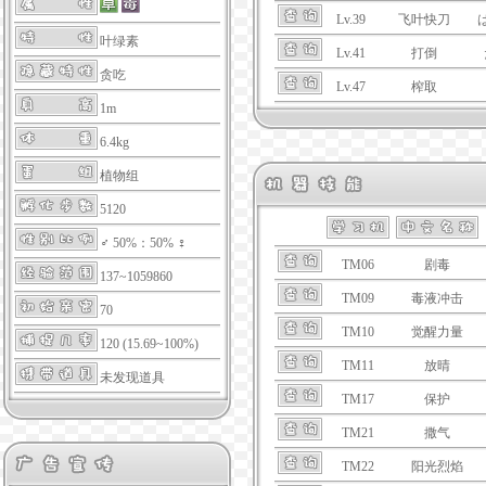
Lv.39
飞叶快刀
叶绿素
Lv.41
打倒
贪吃
Lv.47
榨取
1m
6.4kg
植物组
5120
♂ 50%：50% ♀
TM06
剧毒
137~1059860
TM09
毒液冲击
70
TM10
觉醒力量
120 (15.69~100%)
TM11
放晴
未发现道具
TM17
保护
TM21
撒气
TM22
阳光烈焰