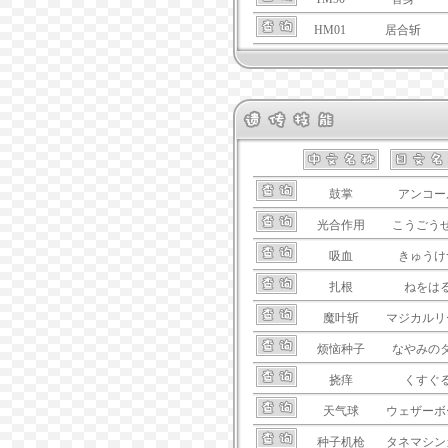
HM01
居合斩
鼓掌
アンコー
光合作用
こうごう
吸血
きゅうけ
扎根
ねをは
魔叶斩
マジカルリ
烦恼种子
なやみの
挠痒
くすぐ
天气球
ウェザーボ
种子机枪
タネマシン