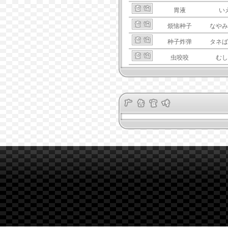
胃液
い
烦恼种子
なやみ
种子炸弹
タネば
虫咬咬
むし