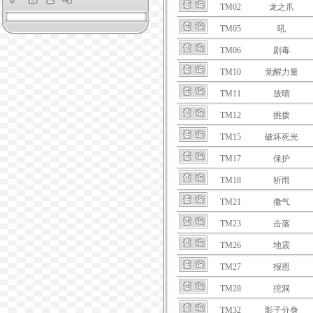
TM02
龙之爪
TM05
吼
TM06
剧毒
TM10
觉醒力量
TM11
放晴
TM12
挑拨
TM15
破坏死光
TM17
保护
TM18
祈雨
TM21
撒气
TM23
击落
TM26
地震
TM27
报恩
TM28
挖洞
TM32
影子分身