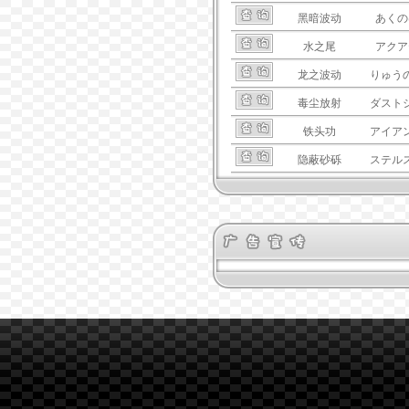
黑暗波动
あくの
水之尾
アクア
龙之波动
りゅう
毒尘放射
ダスト
铁头功
アイア
隐蔽砂砾
ステル