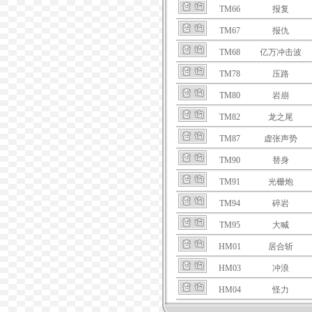
TM66
报复
TM67
报仇
TM68
亿万冲击波
TM78
压路
TM80
岩崩
TM82
龙之尾
TM87
虚张声势
TM90
替身
TM91
光栅炮
TM94
碎岩
TM95
大喊
HM01
居合斩
HM03
冲浪
HM04
怪力