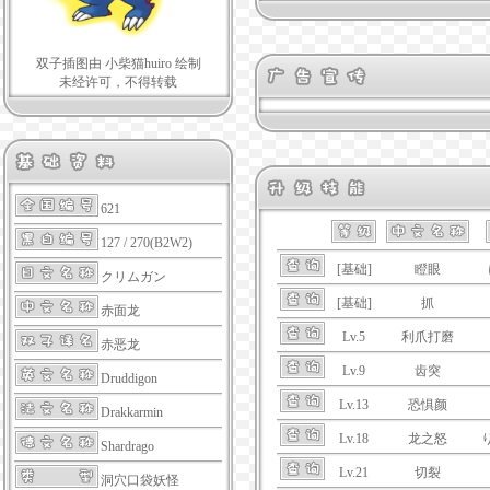
双子插图由 小柴猫huiro 绘制
未经许可，不得转载
621
127 / 270(B2W2)
[基础]
瞪眼
クリムガン
[基础]
抓
赤面龙
Lv.5
利爪打磨
赤恶龙
Lv.9
齿突
Druddigon
Lv.13
恐惧颜
Drakkarmin
Lv.18
龙之怒
Shardrago
Lv.21
切裂
洞穴口袋妖怪