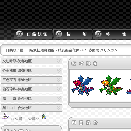
口袋双子星 - 口袋妖怪黑白图鉴
»
精灵图鉴详解
» 621 赤面龙 クリムガン
火红叶绿-关都地区
心金魂银-城都地区
三色宝石-丰缘地区
钻石珍珠-神奥地区
黑 白-合众地区
黑Ⅱ白Ⅱ-合众地区
<< 查看
查看>>