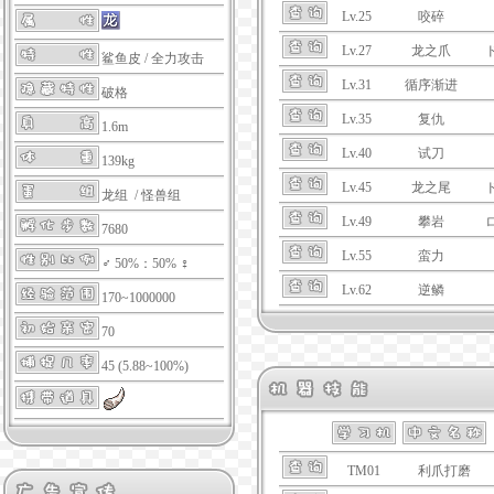
Lv.25
咬碎
Lv.27
龙之爪
鲨鱼皮
/
全力攻击
Lv.31
循序渐进
破格
Lv.35
复仇
1.6m
Lv.40
试刀
139kg
Lv.45
龙之尾
龙组 / 怪兽组
Lv.49
攀岩
7680
Lv.55
蛮力
♂ 50%：50% ♀
Lv.62
逆鳞
170~1000000
70
45 (5.88~100%)
TM01
利爪打磨