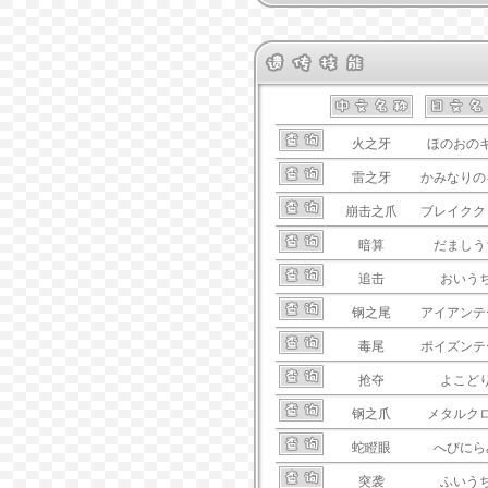
火之牙
ほのおの
雷之牙
かみなりの
崩击之爪
ブレイクク
暗算
だましう
追击
おいう
钢之尾
アイアンテ
毒尾
ポイズンテ
抢夺
よこど
钢之爪
メタルク
蛇瞪眼
へびにら
突袭
ふいう