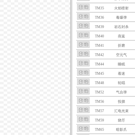
TM35
火焰喷射
TM36
毒爆弹
TM39
岩石封杀
TM40
燕返
TM41
折磨
TM42
空元气
TM44
睡眠
TM45
着迷
TM48
轮唱
TM52
气合弹
TM56
投掷
TM57
汇电光束
TM59
烧尽
TM65
暗影爪