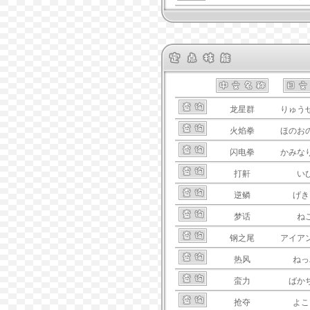
龙星群
りゅう
火焰拳
ほのお
闪电拳
かみな
打鼾
い
逆鳞
げき
梦话
ね
钢之尾
アイア
热风
ねっ
蛮力
ばか
抢夺
よこ