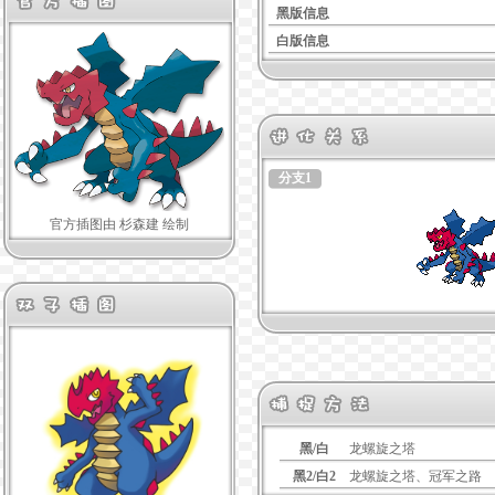
黑版信息
白版信息
分支1
官方插图由 杉森建 绘制
黑/白
龙螺旋之塔
黑2/白2
龙螺旋之塔、冠军之路