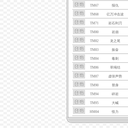
TM67
报仇
TM68
亿万冲击波
TM71
岩石利刃
TM80
岩崩
TM82
龙之尾
TM83
振奋
TM84
毒刺
TM86
草绳结
TM87
虚张声势
TM90
替身
TM94
碎岩
TM95
大喊
HM04
怪力