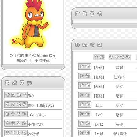
双子插图由 小柴猫huiro 绘制
未经许可，不得转载
[基础]
瞪眼
[基础]
过肩摔
[基础]
扔沙
[基础]
暗算
560
Lv.5
扔沙
066 / 118(B2W2)
Lv.9
暗算
ズルズキン
Lv.12
头槌
头巾混混
Lv.16
虚张声势
猾冠蜥