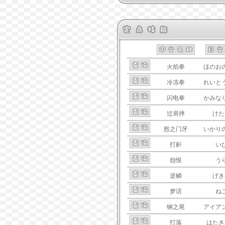
火焰拳
ほのお
冷冻拳
れいと
闪电拳
かみな
过肩摔
けた
怒之门牙
いかり
打鼾
い
怨恨
う
逆鳞
げき
梦话
ね
钢之尾
アイア
打落
はたき