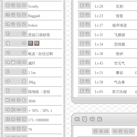
Lv.20
瓦割
Scrafty
Lv.23
报复
Baggaïd
Lv.27
循序渐进
Irokex
Lv.31
飞膝踢
恶徒口袋妖怪
Lv.34
恐惧颜
Lv.38
咬碎
蜕皮
/
自信过剩
Lv.45
空元气
威吓
Lv.51
攀岩
1.1m
Lv.58
气合拳
30kg
Lv.65
双刃头槌
陆地组 / 龙组
3840
♂ 50%：50% ♀
171~1000000
70