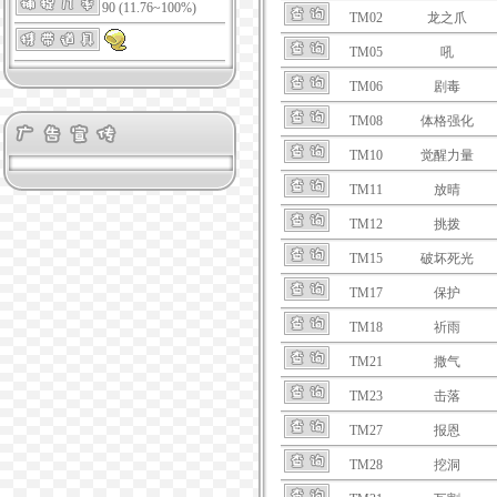
90 (11.76~100%)
TM02
龙之爪
TM05
吼
TM06
剧毒
TM08
体格强化
TM10
觉醒力量
TM11
放晴
TM12
挑拨
TM15
破坏死光
TM17
保护
TM18
祈雨
TM21
撒气
TM23
击落
TM27
报恩
TM28
挖洞