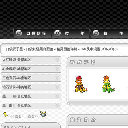
口袋双子星 - 口袋妖怪黑白图鉴
»
精灵图鉴详解
» 560 头巾混混 ズルズキン
火红叶绿-关都地区
心金魂银-城都地区
三色宝石-丰缘地区
钻石珍珠-神奥地区
黑 白-合众地区
黑Ⅱ白Ⅱ-合众地区
<< 查看
查看>>