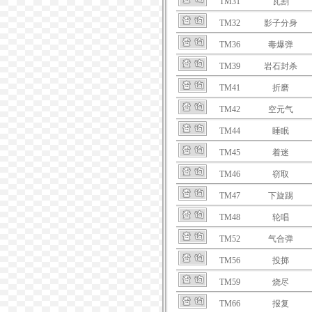
TM31
瓦割
TM32
影子分身
TM36
毒爆弹
TM39
岩石封杀
TM41
折磨
TM42
空元气
TM44
睡眠
TM45
着迷
TM46
窃取
TM47
下旋踢
TM48
轮唱
TM52
气合弹
TM56
投掷
TM59
烧尽
TM66
报复