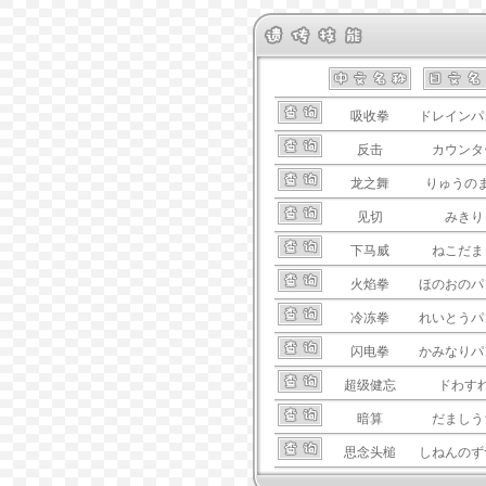
吸收拳
ドレインパ
反击
カウンタ
龙之舞
りゅうの
见切
みきり
下马威
ねこだま
火焰拳
ほのおのパ
冷冻拳
れいとうパ
闪电拳
かみなりパ
超级健忘
ドわす
暗算
だましう
思念头槌
しねんのず