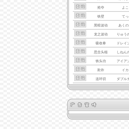
抢夺
よこ
铁壁
てっ
黑暗波动
あくの
龙之波动
りゅう
吸收拳
ドレイ
思念头槌
しねん
铁头功
アイア
欺诈
イカ
连环切
ダブル