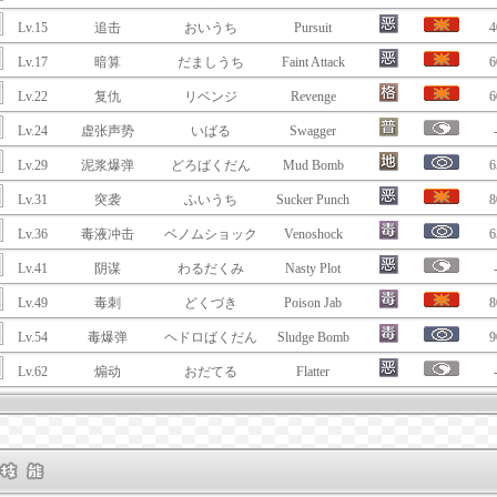
Lv.15
追击
おいうち
Pursuit
4
Lv.17
暗算
だましうち
Faint Attack
6
Lv.22
复仇
リベンジ
Revenge
6
Lv.24
虚张声势
いばる
Swagger
Lv.29
泥浆爆弹
どろばくだん
Mud Bomb
6
Lv.31
突袭
ふいうち
Sucker Punch
8
Lv.36
毒液冲击
ベノムショック
Venoshock
6
Lv.41
阴谋
わるだくみ
Nasty Plot
Lv.49
毒刺
どくづき
Poison Jab
8
Lv.54
毒爆弹
ヘドロばくだん
Sludge Bomb
9
Lv.62
煽动
おだてる
Flatter