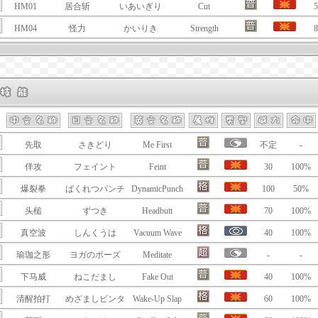
HM01
居合斩
いあいぎり
Cut
5
HM04
怪力
かいりき
Strength
8
先取
さきどり
Me First
不定
-
佯攻
フェイント
Feint
30
100%
爆裂拳
ばくれつパンチ
DynamicPunch
100
50%
头槌
ずつき
Headbutt
70
100%
真空波
しんくうは
Vacuum Wave
40
100%
瑜珈之形
ヨガのポーズ
Meditate
-
-
下马威
ねこだまし
Fake Out
40
100%
清醒拍打
めざましビンタ
Wake-Up Slap
60
100%