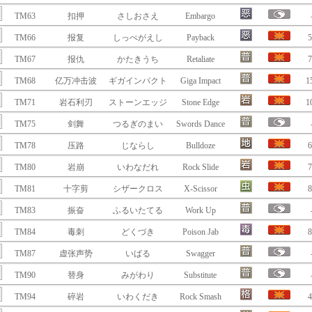
TM63
扣押
さしおさえ
Embargo
TM66
报复
しっぺがえし
Payback
5
TM67
报仇
かたきうち
Retaliate
7
TM68
亿万冲击波
ギガインパクト
Giga Impact
1
TM71
岩石利刃
ストーンエッジ
Stone Edge
1
TM75
剑舞
つるぎのまい
Swords Dance
TM78
压路
じならし
Bulldoze
6
TM80
岩崩
いわなだれ
Rock Slide
7
TM81
十字剪
シザークロス
X-Scissor
8
TM83
振奋
ふるいたてる
Work Up
TM84
毒刺
どくづき
Poison Jab
8
TM87
虚张声势
いばる
Swagger
TM90
替身
みがわり
Substitute
TM94
碎岩
いわくだき
Rock Smash
4