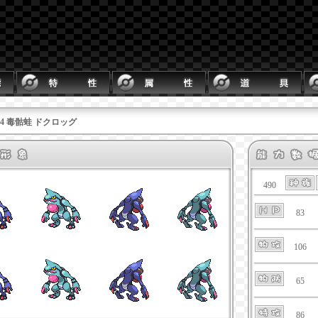
454 毒骷蛙 ドクロッグ
490
83
106
65
86