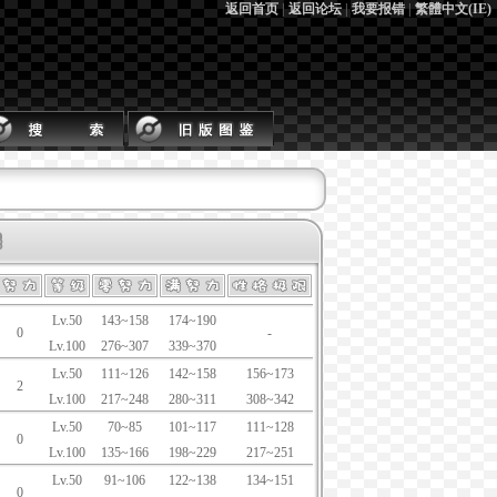
返回首页
|
返回论坛
|
我要报错
|
繁體中文(IE)
Lv.50
143~158
174~190
0
-
Lv.100
276~307
339~370
Lv.50
111~126
142~158
156~173
2
Lv.100
217~248
280~311
308~342
Lv.50
70~85
101~117
111~128
0
Lv.100
135~166
198~229
217~251
Lv.50
91~106
122~138
134~151
0