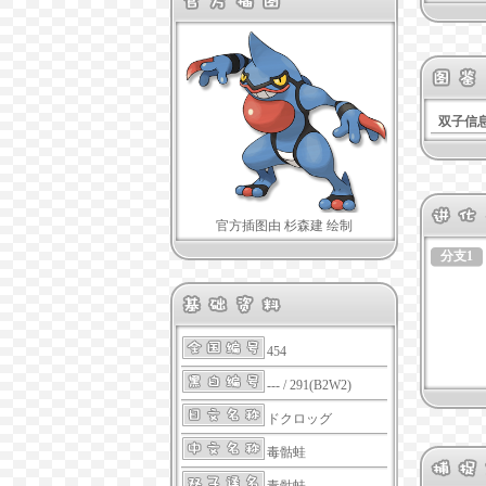
双子信
官方插图由 杉森建 绘制
分支1
454
--- / 291(B2W2)
ドクロッグ
毒骷蛙