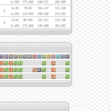
Lv.100
177~208
240~271
264~298
Lv.50
70~85
101~117
111~128
0
Lv.100
135~166
198~229
217~251
Lv.50
90~105
121~137
133~150
0
Lv.100
175~206
238~269
261~295