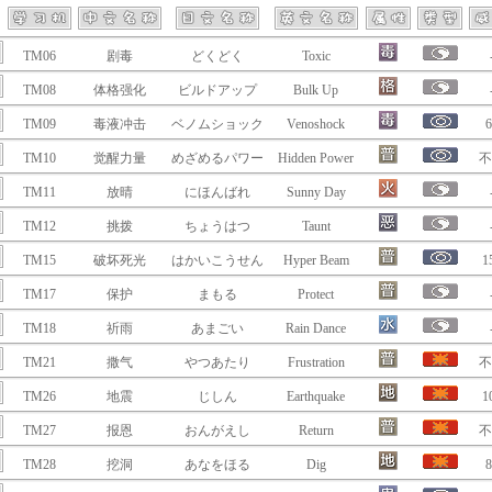
TM06
剧毒
どくどく
Toxic
TM08
体格强化
ビルドアップ
Bulk Up
TM09
毒液冲击
ベノムショック
Venoshock
6
TM10
觉醒力量
めざめるパワー
Hidden Power
不
TM11
放晴
にほんばれ
Sunny Day
TM12
挑拨
ちょうはつ
Taunt
TM15
破坏死光
はかいこうせん
Hyper Beam
1
TM17
保护
まもる
Protect
TM18
祈雨
あまごい
Rain Dance
TM21
撒气
やつあたり
Frustration
不
TM26
地震
じしん
Earthquake
1
TM27
报恩
おんがえし
Return
不
TM28
挖洞
あなをほる
Dig
8