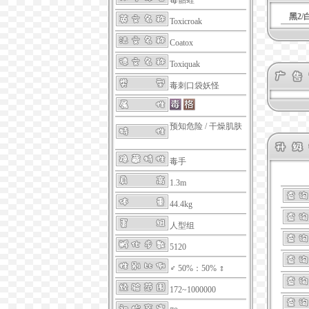
毒骷蛙
黑2/
Toxicroak
Coatox
Toxiquak
毒刺口袋妖怪
预知危险
/
干燥肌肤
毒手
1.3m
44.4kg
人型组
5120
♂ 50%：50% ♀
172~1000000