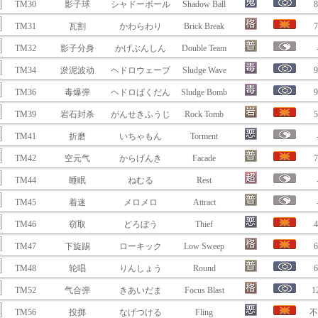
TM30
影子球
シャドーボール
Shadow Ball
8
TM31
瓦割
かわらわり
Brick Break
7
TM32
影子分身
かげぶんしん
Double Team
TM34
淤泥波动
ヘドロウェーブ
Sludge Wave
9
TM36
毒爆弹
ヘドロばくだん
Sludge Bomb
9
TM39
岩石封杀
がんせきふうじ
Rock Tomb
5
TM41
折磨
いちゃもん
Torment
TM42
空元气
からげんき
Facade
7
TM44
睡眠
ねむる
Rest
TM45
着迷
メロメロ
Attract
TM46
窃取
どろぼう
Thief
4
TM47
下旋踢
ローキック
Low Sweep
6
TM48
轮唱
りんしょう
Round
6
TM52
气合弹
きあいだま
Focus Blast
1
TM56
投掷
なげつける
Fling
不