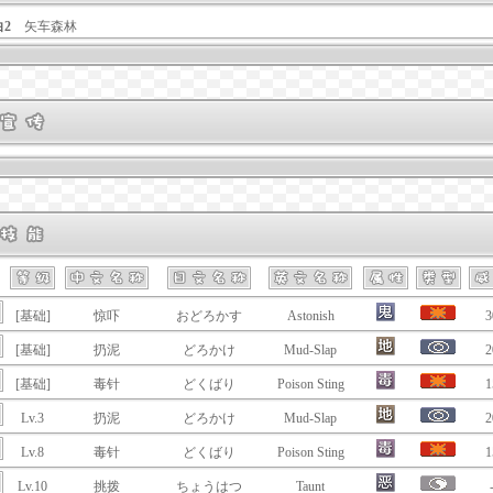
白2
矢车森林
[基础]
惊吓
おどろかす
Astonish
3
[基础]
扔泥
どろかけ
Mud-Slap
2
[基础]
毒针
どくばり
Poison Sting
1
Lv.3
扔泥
どろかけ
Mud-Slap
2
Lv.8
毒针
どくばり
Poison Sting
1
Lv.10
挑拨
ちょうはつ
Taunt