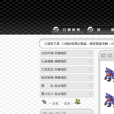
口袋双子星 - 口袋妖怪黑白图鉴
»
精灵图鉴详解
» 
火红叶绿-关都地区
心金魂银-城都地区
三色宝石-丰缘地区
钻石珍珠-神奥地区
黑 白-合众地区
黑Ⅱ白Ⅱ-合众地区
<< 查看
查看>>