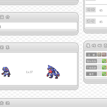
65
85
息
注 解
预知危险
干燥肌肤
Lv.37
毒手