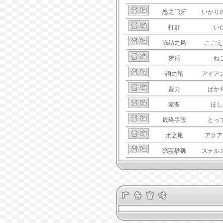
怒之门牙
いかり
打鼾
い
冻结之风
こごえ
梦话
ね
钢之尾
アイア
蛮力
ばか
索要
ほし
最终手段
とっ
水之尾
アクア
隐蔽砂砾
ステル