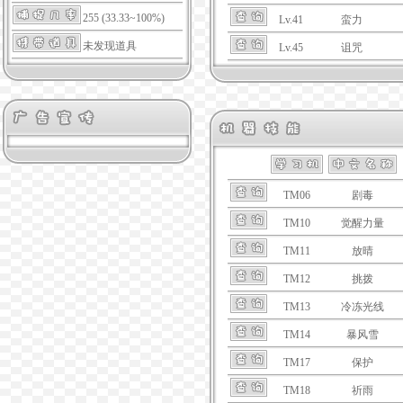
255 (33.33~100%)
Lv.41
蛮力
未发现道具
Lv.45
诅咒
TM06
剧毒
TM10
觉醒力量
TM11
放晴
TM12
挑拨
TM13
冷冻光线
TM14
暴风雪
TM17
保护
TM18
祈雨