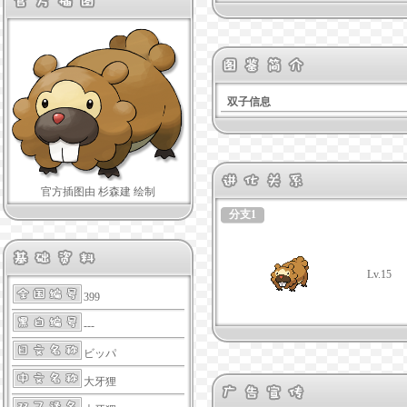
双子信息
官方插图由 杉森建 绘制
分支1
Lv.15
399
---
ビッパ
大牙狸