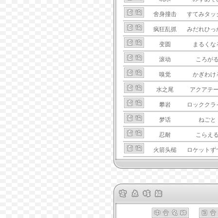
舍身撞击
すてみタッ
疯狂乱抓
みだれひっ
变圆
まるくな
滚动
ころが
嗅觉
かぎわけ
水之尾
アクアテ
攀岩
ロッククラ
梦话
ねごと
忍耐
こらえ
火箭头槌
ロケットず