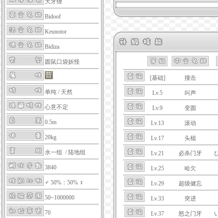
大牙狸
Bidoof
Keunotor
Bidiza
圆鼠口袋妖怪
[基础]
撞击
单纯
/
天然
Lv.5
叫声
心意不定
Lv.9
变圆
0.5m
Lv.13
滚动
20kg
Lv.17
头槌
水一组 / 陆地组
Lv.21
必杀门牙
3840
Lv.25
哈欠
♂ 50%：50% ♀
Lv.29
超级健忘
50~1000000
Lv.33
突进
70
Lv.37
怒之门牙