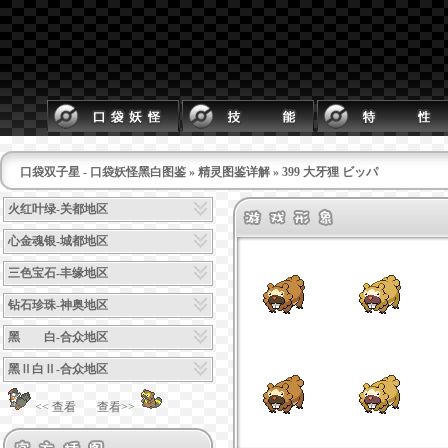
口袋双子星 - 口袋妖怪黑白图鉴
»
精灵图鉴详解
» 399 大牙狸 ビッパ
火红叶绿-关都地区
心金魂银-城都地区
三色宝石-丰缘地区
钻石珍珠-神奥地区
黑 白-合众地区
黑Ⅱ白Ⅱ-合众地区
<< 查看
查看>>