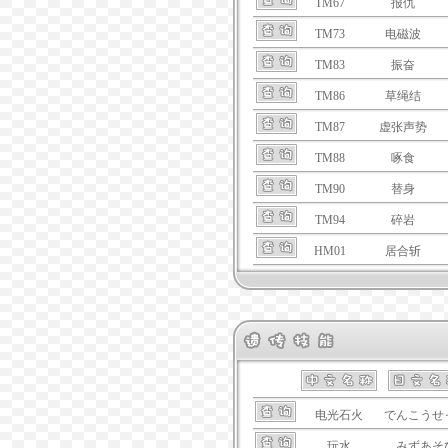
TM67
报仇
TM73
电磁波
TM83
振奋
TM86
草绳结
TM87
虚张声势
TM88
啄食
TM90
替身
TM94
碎岩
HM01
居合斩
电光石火
でんこうせ
玩水
みずあそ