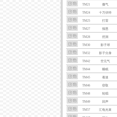
TM21
撒气
TM24
十万伏特
TM25
打雷
TM27
报恩
TM28
挖洞
TM30
影子球
TM32
影子分身
TM42
空元气
TM44
睡眠
TM45
着迷
TM46
窃取
TM48
轮唱
TM49
回声
TM57
汇电光束